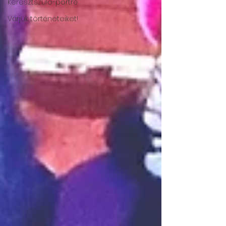
Keresztszülő-portré
Várjuk történeteiket!