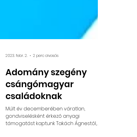
2023. febr. 2.
2 perc olvasás
Adomány szegény
csángómagyar
családoknak
Múlt év decemberében váratlan,