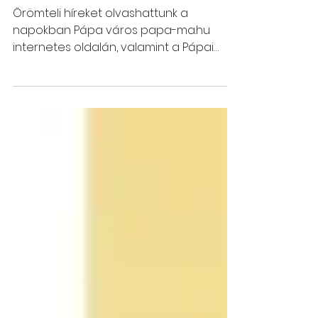
2018. aug. 7.
3 perc olvasás
Köszönet a pápai
keresztszülőknek!
Örömteli híreket olvashattunk a
napokban Pápa város papa-ma.hu
internetes oldalán, valamint a Pápai
Városi TV híradóiban...