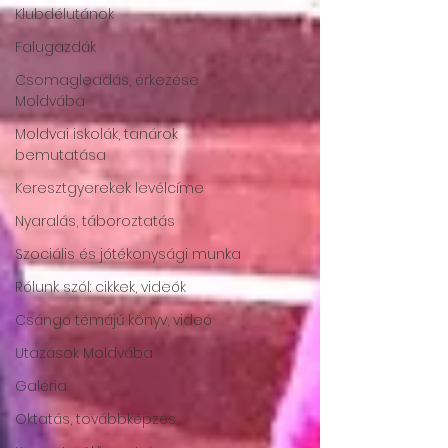
Klubdélutánok
Falugazdák
Csomagleadás, érkezése
Moldvába
Moldvai iskolák, tanárok
bemutatása
Keresztgyerekek levélcíme
Nyaralás, táboroztatás
Szociális és jótékonysági munka
Rólunk szól: cikkek, videók
Csángó témájú könyv, videó
Utazások Moldvába
Galéria
Oktatás, továbbképzés