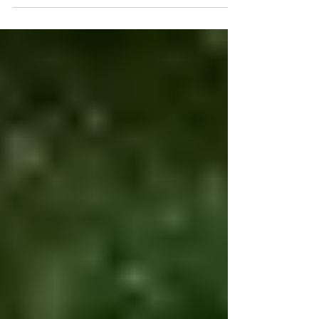
gondviselésként érkező anyagi
támogatást kaptunk Takách Ágnestől,
pontosabban Ágnes nővérétől, Takách...