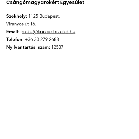
Csángómagyarokért Egyesület
Székhely:
1125 Budapest,
Virányos út 16.
roda@keresztszulok.hu
Email
: i
Telefon
:
+36 30 279 2688
Nyilvántartási szám:
12537
Iratkozzon fel hírlevélünkre
Megismertem és elfogadom az
Adatkezelési tájékoztatóban