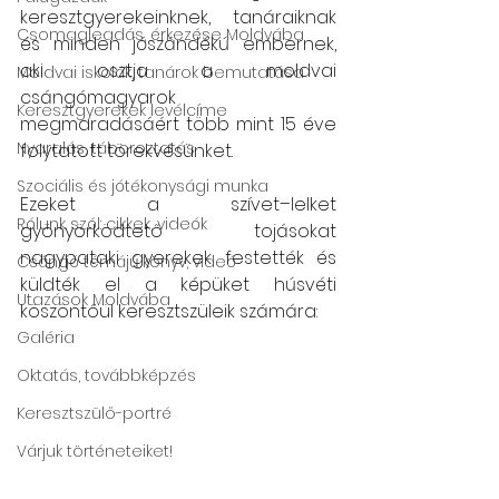
keresztgyerekeinknek, tanáraiknak 
Csomagleadás, érkezése Moldvába
és minden jószándékú embernek, 
aki osztja a moldvai 
Moldvai iskolák, tanárok bemutatása
csángómagyarok 
Keresztgyerekek levélcíme
megmaradásáért több mint 15 éve 
Nyaralás, táboroztatás
folytatott törekvésünket.
Szociális és jótékonysági munka
Ezeket a szívet–lelket 
Rólunk szól: cikkek, videók
gyönyörködtető tojásokat 
nagypataki gyerekek festették és 
Csángó témájú könyv, videó
küldték el a képüket húsvéti 
Utazások Moldvába
köszöntőül keresztszüleik számára:
Galéria
Oktatás, továbbképzés
Keresztszülő-portré
Várjuk történeteiket!