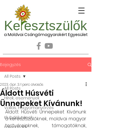
Ke esztszülők
a Moldvai Csángómagyarokért Egyesület
Bejegyzés
All Posts
2023. ápr. 3.
1 perc olvasás
All Posts
Áldott Húsvéti
Hírek, események
Ünnepeket Kívánunk!
Vallás, hagyományőrzés
Áldott Húsvéti Ünnepeket Kívánunk 
Klubdélutánok
a keresztszülőknek, moldvai magyar 
testvéreinknek, támogatóiknak, 
Falugazdák