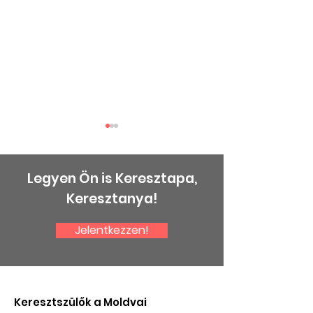
Legyen Ön is Keresztapa,
Keresztanya!
Jelentkezzen!
Halász Péterre
Gratulálunk a
emlékezünk
kitüntetettek
Keresztszülők a Moldvai