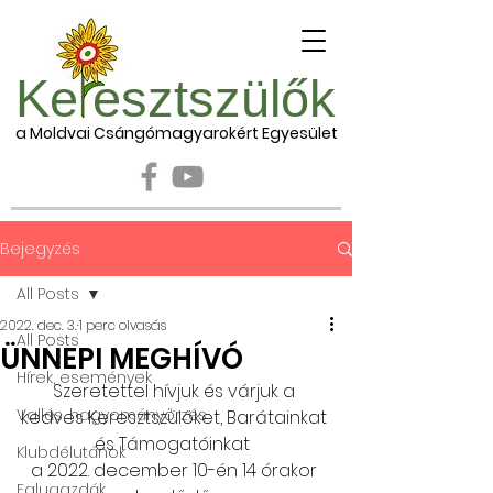
Ke esztszülők
a Moldvai Csángómagyarokért Egyesület
Bejegyzés
All Posts
2022. dec. 3.
1 perc olvasás
All Posts
ÜNNEPI MEGHÍVÓ
Hírek, események
Szeretettel hívjuk és várjuk a 
Vallás, hagyományőrzés
kedves Keresztszülőket, Barátainkat 
és Támogatóinkat  
Klubdélutánok
a 2022. december 10-én 14 órakor 
Falugazdák