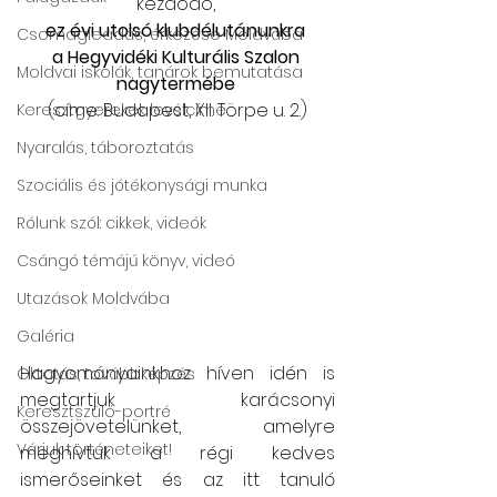
kezdődő, 
ez évi utolsó klubdélutánunkra 
Csomagleadás, érkezése Moldvába
a Hegyvidéki Kulturális Szalon 
Moldvai iskolák, tanárok bemutatása
nagytermébe 
(címe: Budapest, XII. Törpe u. 2.)
Keresztgyerekek levélcíme
Nyaralás, táboroztatás
Szociális és jótékonysági munka
Rólunk szól: cikkek, videók
Csángó témájú könyv, videó
Utazások Moldvába
Galéria
Hagyományainkhoz híven idén is 
Oktatás, továbbképzés
megtartjuk karácsonyi 
Keresztszülő-portré
összejövetelünket, amelyre 
Várjuk történeteiket!
meghívtuk a régi kedves 
ismerőseinket és az itt tanuló 