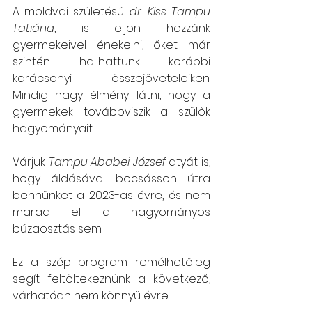
A moldvai születésű
 dr. Kiss Tampu 
Tatiána
, is eljön hozzánk 
gyermekeivel énekelni, őket már 
szintén hallhattunk korábbi 
karácsonyi összejöveteleiken. 
Mindig nagy élmény látni, hogy a 
gyermekek továbbviszik a szülők 
hagyományait.
Várjuk 
Tampu Ababei József
 atyát is, 
hogy áldásával bocsásson útra 
bennünket a 2023-as évre, és nem 
marad el a hagyományos 
búzaosztás sem.
Ez a szép program remélhetőleg 
segít feltöltekeznünk a következő, 
várhatóan nem könnyű évre. 