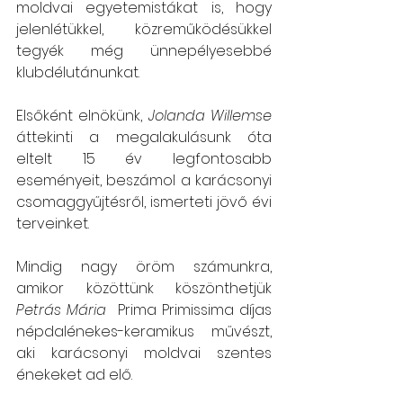
moldvai egyetemistákat is, hogy 
jelenlétükkel, közreműködésükkel 
tegyék még ünnepélyesebbé 
klubdélutánunkat.
Elsőként elnökünk, 
Jolanda Willemse
áttekinti a megalakulásunk óta 
eltelt 15 év legfontosabb 
eseményeit, beszámol a karácsonyi 
csomaggyűjtésről, ismerteti jövő évi 
terveinket.
Mindig nagy öröm számunkra, 
amikor közöttünk köszönthetjük 
Petrás Mária
  Prima Primissima díjas 
népdalénekes-keramikus művészt, 
aki karácsonyi moldvai szentes 
énekeket ad elő.