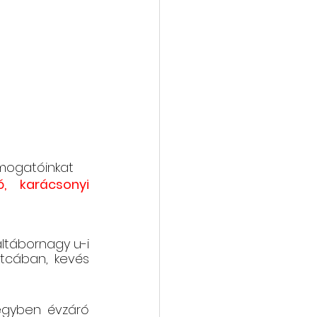
vába
Galéria
Támogatóinkat
, karácsonyi  
altábornagy u-i 
utcában, kevés 
egyben évzáró 