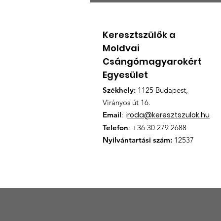
BESZÁMOLÓ A KEMCSE
ÉVES RENDES
KÖZGYÜLÉSÉRŐL
Keresztszülők a
Moldvai
Csángómagyarokért
Egyesület
Székhely:
1125 Budapest,
Virányos út 16.
Email
: i
roda@keresztszulok.hu
Telefon
: +36 30 279 2688
Nyilvántartási szám:
12537