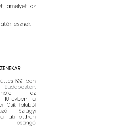
, amelyet az 
atók lesznek. 
 ZENEKAR
üttes 1991-ben 
t 
Budapesten
. 
esnője az 
  10 évben  a 
i Csík faluból 
azó Szilágyi 
ka, aki otthon 
lt csángó  