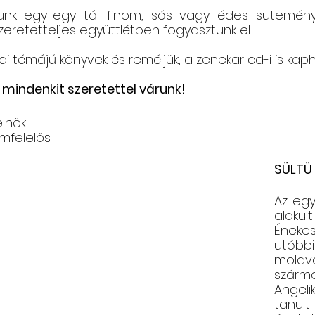
nk egy-egy tál finom, sós vagy édes süteményt
retetteljes együttlétben fogyasztunk el. 
i témájú könyvek és reméljük, a zenekar cd-i is kaph
mindenkit szeretettel várunk!
                                                            
amfelelős 
SÜLTÜ
Az egy
alakul
Ének
utóbbi
moldva
szárm
Angeli
tanu