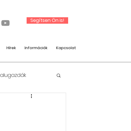
Segítsen Ön is!
Hírek
Információk
Kapcsolat
Falugazdák
nysági munka