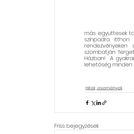
más együttesek tagj
színpadra itthon 
rendezvényeken 
szombatján ferget
Házban!  A gyakran
lehetőség minden 
Hírek, események
Friss bejegyzések