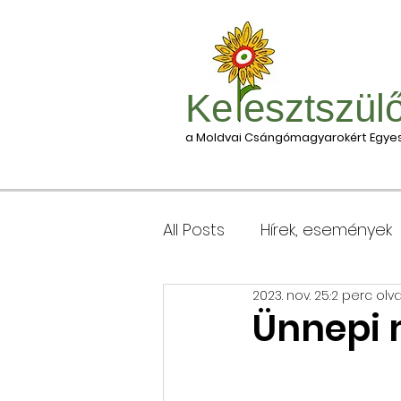
Ke esztszül
a Moldvai Csángómagyarokért Egyes
All Posts
Hírek, események
2023. nov. 25.
2 perc olv
Csomagleadás, érkezése
Ünnepi
Keresztgyerekek levélcím