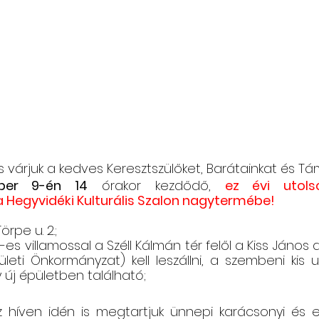
Csángó témájú könyv, videó
Utazások Mold
Keresztszülő-portré
Várjuk történeteiket!
és várjuk a kedves Keresztszülőket, Barátainkat és 
ber 9-én 14
 órakor kezdődő, 
ez évi utolsó
 Hegyvidéki Kulturális Szalon nagytermébe!
örpe u. 2.;
-es villamossal a Széll Kálmán tér felől a Kiss János 
rületi Önkormányzat) kell leszállni, a szembeni kis 
 új épületben található;
híven idén is megtartjuk ünnepi karácsonyi és 