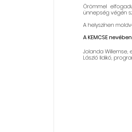
Örömmel elfogadu
ünnepség végén sze
A helyszínen moldva
A KEMCSE nevében 
Jolanda Willemse, elnök    
László Ildikó, progr