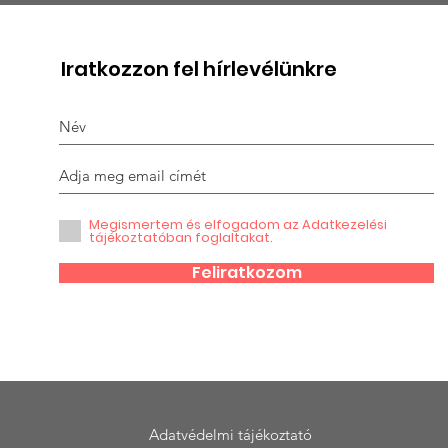
Halász Péterre
Gra
emlékezünk
kit
Iratkozzon fel hírlevélünkre
Megismertem és elfogadom az Adatkezelési
tájékoztatóban foglaltakat.
Feliratkozom
Adatvédelmi tájékoztató