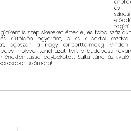
énekek
és tö
színesí
előadá
tagjai
aiként is szép sikereket értek el, és több száz alk
és külföldön egyaránt, a kis kluboktól kezdve 
át, egészen a nagy koncerttermekig. Minden 
eges moldvai táncházat tart a budapesti Főváro
 énektanítással egybekötött Sültü táncház kiváló k
korcsoport számára!