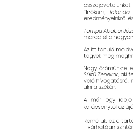
összejövetelünket,
Elnökünk, 
Jolanda 
eredményeinkről és
Tampu Ababei Józ
marad el a hagyo
Az itt tanuló moldv
tegyék még meghit
Sültü Zenekar
, aki
való hívogatásról,
ülni a székén. 
A már egy ideje i
karácsonytól az újév
Reméljük, ez a tart
- várhatóan szinté