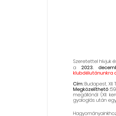
Rólunk szól: cikkek, videók
Oktatás, továbbképzés
Szeretettel hívjuk 
a 
2023. decem
klubdélutánunkra a
Cím: 
Budapest, XII. T
Megközelíthető :
59
megállónál (XII. ke
gyaloglás után egy
Hagyományainkhoz 