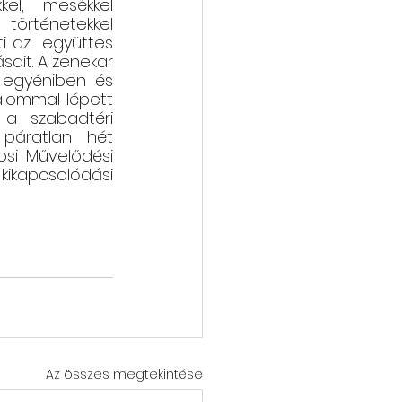
kel, mesékkel 
rténetekkel 
ti az  együttes 
sait. A zenekar 
 egyéniben és 
alommal lépett 
a szabadtéri 
páratlan hét 
si Művelődési 
ikapcsolódási 
Az összes megtekintése