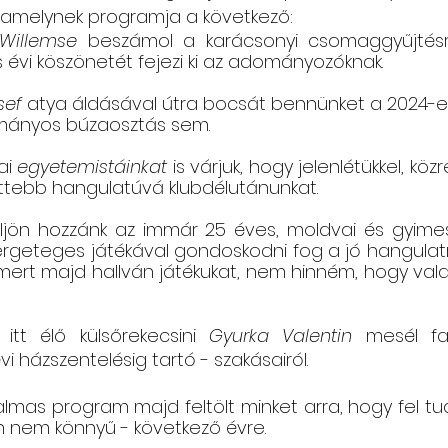
 amelynek programja a következő:
Willemse 
beszámol a karácsonyi csomaggyűjtésrő
 évi köszönetét fejezi ki az adományozóknak. 
sef
 atya áldásával útra bocsát bennünket a 2024-es
mányos búzaosztás sem. 
ai 
egyetemistáinkat
 is várjuk, hogy jelenlétükkel, kö
tebb hangulatúvá klubdélutánunkat.
 fergeteges játékával gondoskodni fog a jó hangulatr
 mert majd hallván játékukat, nem hinném, hogy vala
tt élő külsőrekecsini 
Gyurka Valentin
 mesél fa
i házszentelésig tartó - szakásairól. 
almas program majd feltölt minket arra, hogy fel tudj
n nem könnyű - következő évre. 