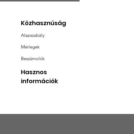
tulálunk a
üntetetteknek
Közhasznúság
Alapszabály
Mérlegek
Beszámolók
Hasznos
információk