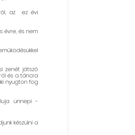
l, az  ez évi 
 évre, és nem 
zreműködésükkel 
Nagy örömünkre eljön hozzánk az immár 25 éves, moldvai és gyimesi zenét játszó 
ól és a táncra 
ki nyugton fog 
luja ünnepi - 
unk készülni a 