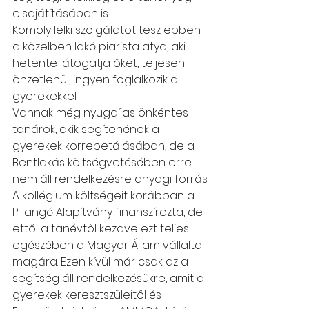
elsajátításában is.
Komoly lelki szolgálatot tesz ebben 
a közelben lakó piarista atya, aki 
hetente látogatja őket, teljesen 
önzetlenül, ingyen foglalkozik a 
gyerekekkel.
Vannak még nyugdíjas önkéntes 
tanárok, akik segítenének a 
gyerekek korrepetálásában, de a 
Bentlakás költségvetésében erre 
nem áll rendelkezésre anyagi forrás.
A kollégium költségeit korábban a 
Pillangó Alapítvány finanszírozta, de 
ettől a tanévtől kezdve ezt teljes 
egészében a Magyar Állam vállalta 
magára. Ezen kívül már csak az a 
segítség áll rendelkezésükre, amit a 
gyerekek keresztszüleitől és 