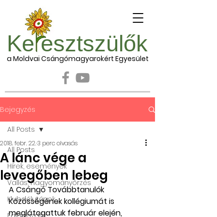
Ke esztszülők
a Moldvai Csángómagyarokért Egyesület
Bejegyzés
All Posts
2018. febr. 22.
3 perc olvasás
All Posts
A lánc vége a
Hírek, események
levegőben lebeg
Vallás, hagyományőrzés
A Csángó Továbbtanulók 
Klubdélutánok
Közösségének kollégiumát is 
meglátogattuk február elején, 
Falugazdák