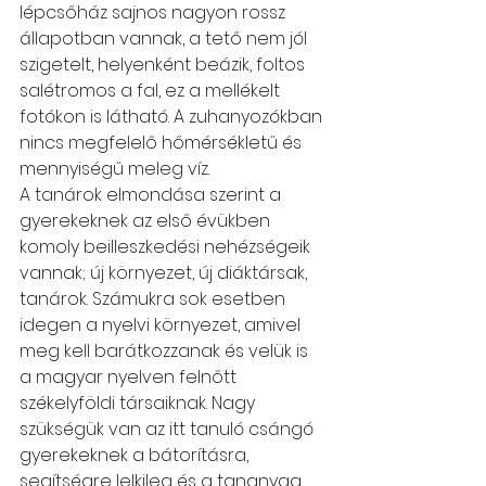
lépcsőház sajnos nagyon rossz 
állapotban vannak, a tető nem jól 
szigetelt, helyenként beázik, foltos 
salétromos a fal, ez a mellékelt 
fotókon is látható. A zuhanyozókban 
nincs megfelelő hőmérsékletű és 
mennyiségű meleg víz.
A tanárok elmondása szerint a 
gyerekeknek az első évükben 
komoly beilleszkedési nehézségeik 
vannak; új környezet, új diáktársak, 
tanárok. Számukra sok esetben 
idegen a nyelvi környezet, amivel 
meg kell barátkozzanak és velük is 
a magyar nyelven felnőtt 
székelyföldi társaiknak. Nagy 
szükségük van az itt tanuló csángó 
gyerekeknek a bátorításra, 
segítségre lelkileg és a tananyag 