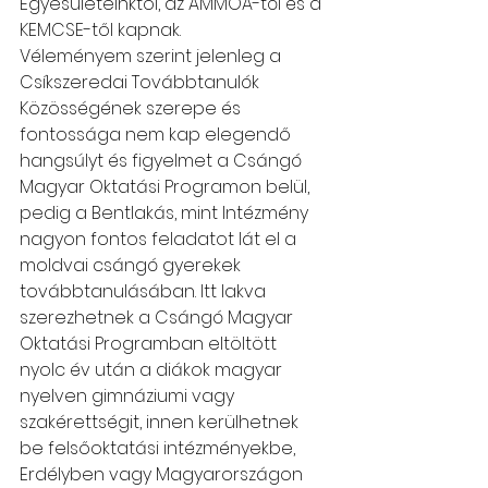
Egyesületeinktől, az AMMOA-tól és a 
KEMCSE-től kapnak.
Véleményem szerint jelenleg a 
Csíkszeredai Továbbtanulók 
Közösségének szerepe és 
fontossága nem kap elegendő 
hangsúlyt és figyelmet a Csángó 
Magyar Oktatási Programon belül, 
pedig a Bentlakás, mint Intézmény 
nagyon fontos feladatot lát el a 
moldvai csángó gyerekek 
továbbtanulásában. Itt lakva 
szerezhetnek a Csángó Magyar 
Oktatási Programban eltöltött 
nyolc év után a diákok magyar 
nyelven gimnáziumi vagy 
szakérettségit, innen kerülhetnek 
be felsőoktatási intézményekbe, 
Erdélyben vagy Magyarországon 