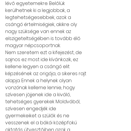
lévő egyetemekre. Belőlük 
kerülhetnek ki a legjobbak, a 
legtehetségesebbek, azok a 
csángó értelmiségiek, akikre oly 
nagy szüksége van ennek az 
elszigeteltségében is tovább élő 
magyar népcsoportnak.
Nem szeretem ezt a kifejezést, de 
sajnos ez most ide kívánkozik, ez 
kellene legyen a csángó elit 
képzésének az origója, a sikeres rajt 
alapja. Ennek a helynek olyan 
vonzónak kelleme lennie, hogy 
szívesen jöjjenek ide a kiváló, 
tehetséges gyerekek Moldvából, 
szívesen engedjék ide 
gyermekeiket a szülők és ne 
vesszenek el a bákói középfokú 
oktatás útvesztőiben azok a 