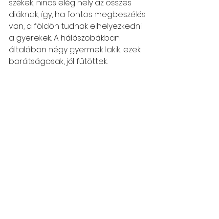
székek, nincs elég hely az összes 
diáknak, így, ha fontos megbeszélés 
van, a földön tudnak elhelyezkedni 
a gyerekek. A hálószobákban 
általában négy gyermek lakik, ezek 
barátságosak, jól fűtöttek.