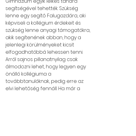
Gimnázium egyik lelkes tanára 
segítségével tehették. Szükség 
lenne egy segítő Falugazdára, aki 
képviseli a kollégium érdekeit és 
szükség lenne anyagi támogatókra, 
akik segítenének abban, hogy a 
jelenlegi körülményeket kicsit 
elfogadhatóbbá lehessen tenni.
Arról sajnos pillanatnyilag csak 
álmodozni lehet, hogy legyen egy 
önálló kollégiuma a 
továbbtanulóknak, pedig erre az 
elvi lehetőség fennáll. Ha már a 
három csodás óvoda fel fog épülni 
Moldvában, érdemes lenne arra is 
figyelmet fordítani, hogy ne 
vesszen kárba a befektetés, mivel 
a lánc vége jelenleg lebeg a 
levegőben.