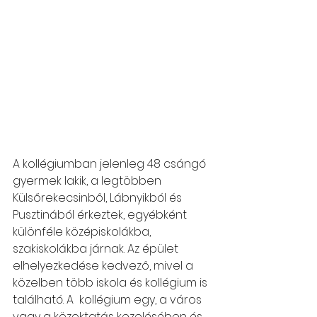
A kollégiumban jelenleg 48 csángó 
gyermek lakik, a legtöbben 
Külsőrekecsinből, Lábnyikból és 
Pusztinából érkeztek, egyébként 
különféle középiskolákba, 
szakiskolákba járnak. Az épület 
elhelyezkedése kedvező, mivel a 
közelben több iskola és kollégium is 
található. A  kollégium egy, a város 
vagy a közoktatás kezelésében és 