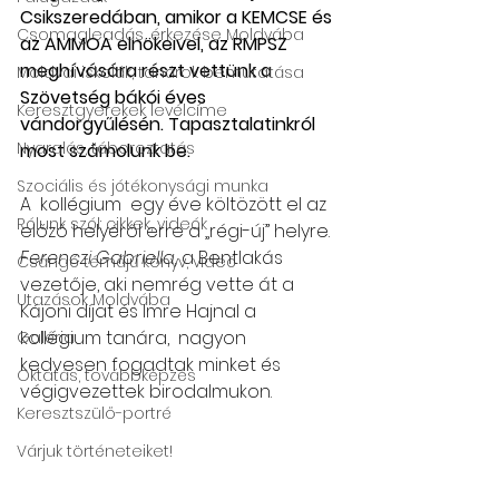
Csikszeredában, amikor a KEMCSE és 
Csomagleadás, érkezése Moldvába
az AMMOA elnökeivel, az RMPSZ 
meghívására részt vettünk a 
Moldvai iskolák, tanárok bemutatása
Szövetség bákói éves 
Keresztgyerekek levélcíme
vándorgyűlésén. Tapasztalatinkról 
Nyaralás, táboroztatás
most számolunk be.
Szociális és jótékonysági munka
A  kollégium  egy éve költözött el az 
Rólunk szól: cikkek, videók
előző helyéről erre a „régi-új” helyre.
Ferenczi Gabriella,
 a Bentlakás 
Csángó témájú könyv, videó
vezetője, aki nemrég vette át a 
Utazások Moldvába
Kájoni díjat és Imre Hajnal a 
kollégium tanára,  nagyon 
Galéria
kedvesen fogadtak minket és 
Oktatás, továbbképzés
végigvezettek birodalmukon.
Keresztszülő-portré
Várjuk történeteiket!