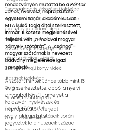
rendezvényén mutatta be a 
Péntek 
Csomagleadás, érkezése Moldvába
János
, nyelvész, néprajzkutató, 
egyetemi tanár, akadémikus, az 
Moldvai iskolák, tanárok bemutatása
MTA külső tagja által szerkesztett, 
Keresztgyerekek levélcíme
immár  II. kötete megjelenésével 
Nyaralás, táboroztatás
teljessé vált „A moldvai magyar 
tájnyelv szótárát”. A „csángó”–
Szociális és jótékonysági munka
magyar szótárnak is nevezett 
Rólunk szól: cikkek, videók
kiadvány megjelenése igazi 
szenzáció.
Csángó témájú könyv, videó
Utazások Moldvába
A szótárt Péntek János több mint 15 
évig szerkesztette, abból a nyelvi 
Galéria
anyagból készült, amelyet a 
Oktatás, továbbképzés
kolozsvári nyelvészek és 
Keresztszülő-portré
néprajzkutatók kiterjedt 
nyelvföldrajzi kutatásaik során 
Várjuk történeteiket!
jegyeztek le a huszadik század 
közepén, és az Erdélyi Múzeum- 