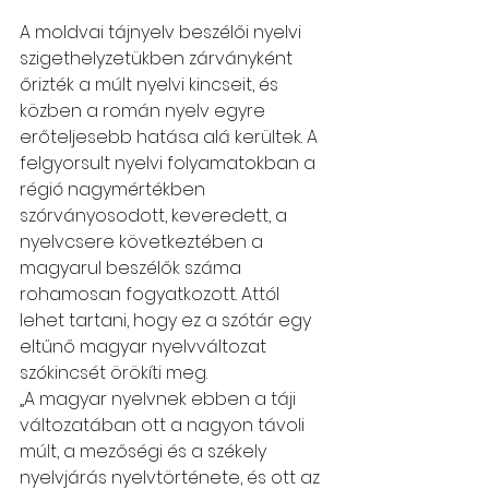
A moldvai tájnyelv beszélői nyelvi 
szigethelyzetükben zárványként 
őrizték a múlt nyelvi kincseit, és 
közben a román nyelv egyre 
erőteljesebb hatása alá kerültek. A 
felgyorsult nyelvi folyamatokban a 
régió nagymértékben 
szórványosodott, keveredett, a 
nyelvcsere következtében a 
magyarul beszélők száma 
rohamosan fogyatkozott. Attól 
lehet tartani, hogy ez a szótár egy 
eltűnő magyar nyelvváltozat 
szókincsét örökíti meg.
„A magyar nyelvnek ebben a táji 
változatában ott a nagyon távoli 
múlt, a mezőségi és a székely 
nyelvjárás nyelvtörténete, és ott az 