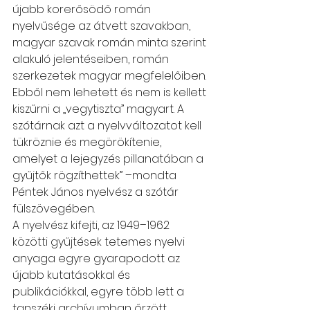
újabb korerősödő román 
nyelvűsége az átvett szavakban, 
magyar szavak román minta szerint 
alakuló jelentéseiben, román 
szerkezetek magyar megfelelőiben. 
Ebből nem lehetett és nem is kellett 
kiszűrni a „vegytiszta” magyart. A 
szótárnak azt a nyelvváltozatot kell 
tükröznie és megörökítenie, 
amelyet a lejegyzés pillanatában a 
gyűjtők rögzíthettek” –mondta 
Péntek János nyelvész a szótár 
fülszövegében.
A nyelvész kifejti, az 1949–1962 
közötti gyűjtések tetemes nyelvi 
anyaga egyre gyarapodott az 
újabb kutatásokkal és 
publikációkkal, egyre több lett a 
tanszéki archívumban őrzött 