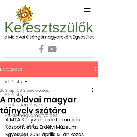
Ke esztszülők
a Moldvai Csángómagyarokért Egyesület
Bejegyzés
All Posts
2018. ápr. 20.
3 perc olvasás
All Posts
A moldvai magyar
Hírek, események
tájnyelv szótára
Vallás, hagyományőrzés
A MTA Könyvtár és Információs 
Klubdélutánok
Központ és az Erdélyi Múzeum-
Egyesület 2018. április 13-án közös 
Falugazdák