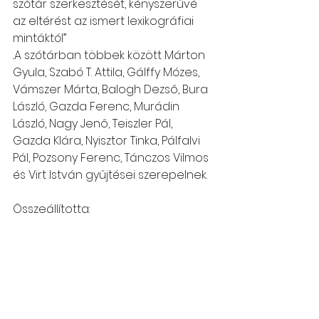
szótár szerkesztését, kényszerűvé 
az eltérést az ismert lexikográfiai 
mintáktól”
..A szótárban többek között Márton 
Gyula, Szabó T. Attila, Gálffy Mózes, 
Vámszer Márta, Balogh Dezső, Bura 
László, Gazda Ferenc, Murádin 
László, Nagy Jenő, Teiszler Pál, 
Gazda Klára, Nyisztor Tinka, Pálfalvi 
Pál, Pozsony Ferenc, Tánczos Vilmos 
és Virt István gyűjtései szerepelnek.
Összeállította:
László Ildikó
Csángó témájú könyv, videó