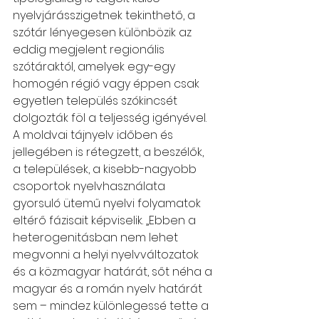
nyelvjárásszigetnek tekinthető, a 
szótár lényegesen különbözik az 
eddig megjelent regionális 
szótáraktól, amelyek egy-egy 
homogén régió vagy éppen csak 
egyetlen település szókincsét 
dolgozták föl a teljesség igényével. 
A moldvai tájnyelv időben és 
jellegében is rétegzett, a beszélők, 
a települések, a kisebb-nagyobb 
csoportok nyelvhasználata 
gyorsuló ütemű nyelvi folyamatok 
eltérő fázisait képviselik. „Ebben a 
heterogenitásban nem lehet 
megvonni a helyi nyelvváltozatok 
és a közmagyar határát, sőt néha a 
magyar és a román nyelv határát 
sem – mindez különlegessé tette a 