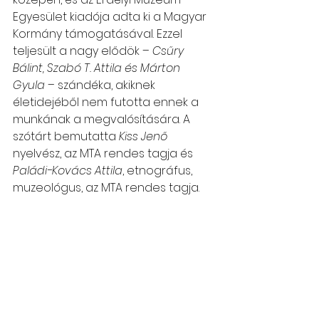
Egyesület kiadója adta ki a Magyar 
Kormány támogatásával. Ezzel 
teljesült a nagy elődök – 
Csűry 
Bálint, Szabó T. Attila és Márton 
Gyula
 – szándéka, akiknek 
életidejéből nem futotta ennek a 
munkának a megvalósítására. A 
szótárt bemutatta 
Kiss Jenő
nyelvész, az MTA rendes tagja és 
Paládi-Kovács Attila
, etnográfus, 
muzeológus, az MTA rendes tagja.