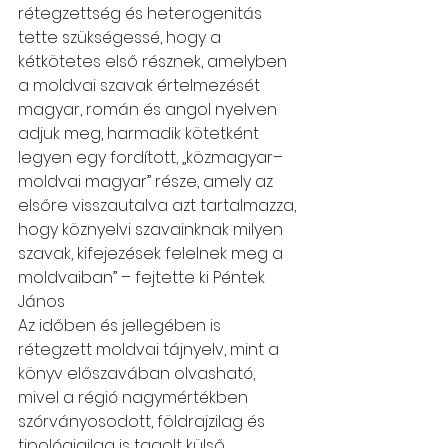
rétegzettség és heterogenitás 
tette szükségessé, hogy a 
kétkötetes első résznek, amelyben 
a moldvai szavak értelmezését 
magyar, román és angol nyelven 
adjuk meg, harmadik kötetként 
legyen egy fordított, „közmagyar–
moldvai magyar” része, amely az 
elsőre visszautalva azt tartalmazza, 
hogy köznyelvi szavainknak milyen 
szavak, kifejezések felelnek meg a 
moldvaiban” – fejtette ki Péntek 
János
Az időben és jellegében is 
rétegzett moldvai tájnyelv, mint a 
könyv előszavában olvasható, 
mivel a régió nagymértékben 
szórványosodott, földrajzilag és 
tipológiailag is tagolt külső 