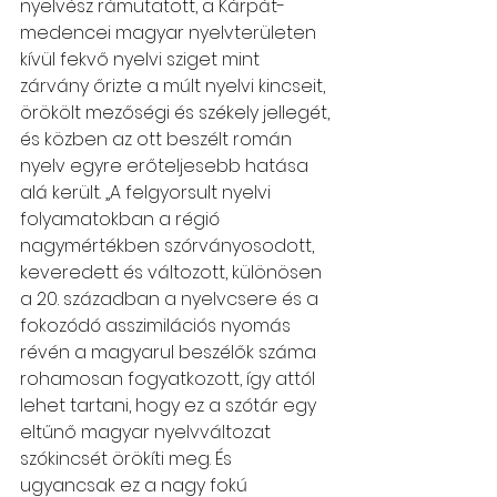
nyelvész rámutatott, a Kárpát-
medencei magyar nyelvterületen 
kívül fekvő nyelvi sziget mint 
zárvány őrizte a múlt nyelvi kincseit, 
örökölt mezőségi és székely jellegét, 
és közben az ott beszélt román 
nyelv egyre erőteljesebb hatása 
alá került. „A felgyorsult nyelvi 
folyamatokban a régió 
nagymértékben szórványosodott, 
keveredett és változott, különösen 
a 20. században a nyelvcsere és a 
fokozódó asszimilációs nyomás 
révén a magyarul beszélők száma 
rohamosan fogyatkozott, így attól 
lehet tartani, hogy ez a szótár egy 
eltűnő magyar nyelvváltozat 
szókincsét örökíti meg. És 
ugyancsak ez a nagy fokú 