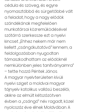
cédula és szöveg, és egyre 
nyomasztóbbá és sürgetőbbé vált 
a feladat, hogy a nagy elődök 
szándékának megfelelően 
munkatársai közreműködésével 
szótárrá szerkessze ezt a nyelvi 
kincset. „Ehhez nekem már nem 
kellett „csángókutatóvá” lennem, a 
feldolgozásban nyugodtan 
támaszkodhattam az elődöknél 
nemkülönben jeles tanítványaimra” 
– tette hozzá Péntek János.
A magyar nyelvterületen kívüli 
nyelvi sziget a moldvai magyar 
tájnyelv katolikus vallású beszélői, 
akikre az elmúlt kétszázötven 
évben a „csángó” név ragadt, közel 
nyolcszáz éve élnek Moldvában. A 