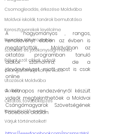
Csomagleadás, érkezése Moldvába
Moldvai iskolák, tanárok bemutatása
Keresztgyerekek levélcíme
A  hagyományos , rangos, 
Nyaralás, táboroztatás
rendezvényt ebben az évben is 
megtartották  Moldvában az 
Szociális és jótékonysági munka
oktatási  programban  tanuló 
Rólunk szól: cikkek, videók
diákok számomra;  de a 
járványhelyzet miatt most is csak 
Csángó témájú könyv, videó
online. 
Utazások Moldvába
A kétnapos rendezvényről készült 
Galéria
videók megtekinthetőek a Moldvai 
Oktatás, továbbképzés
Csángómagyarok Szövetségének 
Keresztszülő-portré
Facebook oldalán:
Várjuk történeteiket!
https://www.facebook.com/mcsmsz.Mol