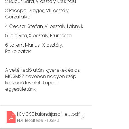
2. Bucur Sara, V. osztály, Csík falu
3. Pricope Dragoș, VIII. osztály, 
Gorzafalva
4. Ceasar Ștefan, VI. osztály, Lábnyik
5. Iojă Rita, X. osztály, Frumósza
6. Lorenț Marius, IX. osztály, 
Polkolpatak
A vetélkedő után  gyerekek és az 
MCSMSZ nevében nagyon szép 
köszönő levelet  kapott  
egyesületünk. 
KEMCSE különdíjasok-emléklap
.pdf
PDF letöltése • 1.03MB