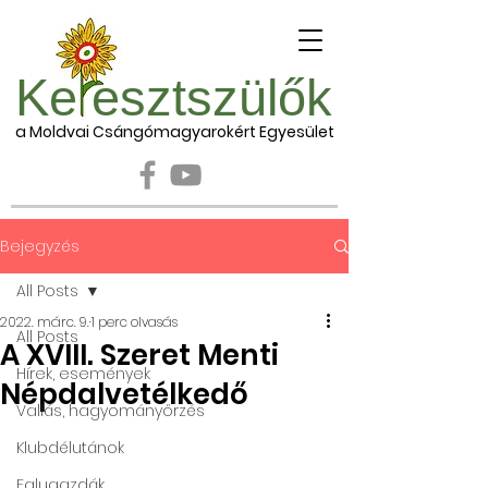
Ke esztszülők
a Moldvai Csángómagyarokért Egyesület
Bejegyzés
All Posts
2022. márc. 9.
1 perc olvasás
All Posts
A XVIII. Szeret Menti
Hírek, események
Népdalvetélkedő
Vallás, hagyományőrzés
Klubdélutánok
Falugazdák