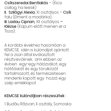
Csíkszeredai Bentlakás
 – (Kicsi 
csillag, ha leesik)
II.  Szilágyi Alexia,
 XI. osztályos – 
Csík
falu (Elment a madárka);
III. Laslau Ciprian,
 XII. osztályos 
– 
Klézse
 (Kapum előtt menen el a 
Tisza);
A korábbi évekhez hasonlóan a 
KEMCSE  idén is különdíjat ajánlott 
fel a zsűri által kiválasztott 
résztvevőknek,  ami ebben az 
évben  egy-egy hálózsákot, egy 
hátitáskát és egy törülközőt 
tartalmazott, és természetesen 
mindenki kapott egy  hozzá egy 
szép emléklapot  .
KEMCSE különdíjban részesültek :
1. Budău Răzvan, II. osztály, Somoska