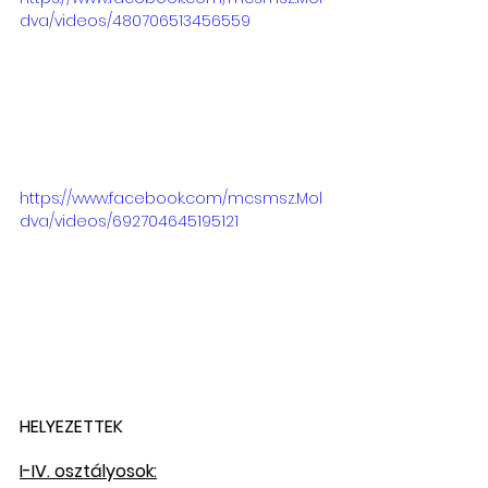
dva/videos/480706513456559
https://www.facebook.com/mcsmsz.Mol
dva/videos/692704645195121
HELYEZETTEK
I-IV. osztályosok: