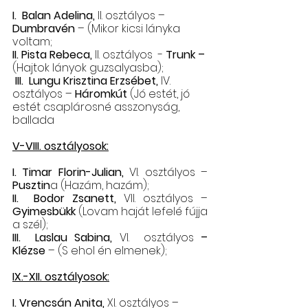
I.  Balan Adelina,
 II. osztályos – 
Dumbravén
 – (Mikor kicsi lányka 
voltam;
II. Pista Rebeca,
 II. osztályos  - 
Trunk – 
(Hajtok lányok guzsalyasba);
III.  Lungu Krisztina Erzsébet, 
IV. 
osztályos – 
Háromkút 
(Jó estét, jó 
estét csaplárosné asszonyság, 
ballada
V-VIII. osztályosok:
I. Timar Florin-Julian,
 VI. osztályos – 
Pusztin
a (Hazám, hazám);
II.  Bodor Zsanett,
 VII. osztályos – 
Gyimesbükk
 (Lovam haját lefelé fújja 
a szél);
III.  Laslau Sabina,
 VI.  osztályos 
– 
Klézse
 – (S ehol én elmenek);
IX.-XII. osztályosok:
I. Vrencsán Anita,
 XI. osztályos – 