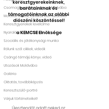
keresztgyerekeinknek, 
Csomagleadás, érkezése Moldvába
barátainknak és 
támogatóinknak az alábbi 
Moldvai iskolák, tanárok bemutatása
diószéni köszöntéssel!
Keresztgyerekek levélcíme
a KEMCSE Elnöksége
Nyaralás, táboroztatás
Szociális és jótékonysági munka
Rólunk szól: cikkek, videók
Csángó témájú könyv, videó
Utazások Moldvába
Galéria
Oktatás, továbbképzés
Keresztszülő-portré
Várjuk történeteiket!
Újesztendőt adatt neked az 