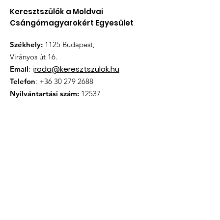
Keresztszülők a Moldvai
Csángómagyarokért Egyesület
Székhely:
1125 Budapest,
Virányos út 16.
roda@keresztszulok.hu
Email
: i
Telefon
:
+36 30 279 2688
Nyilvántartási szám:
12537
Iratkozzon fel hírlevélünkre