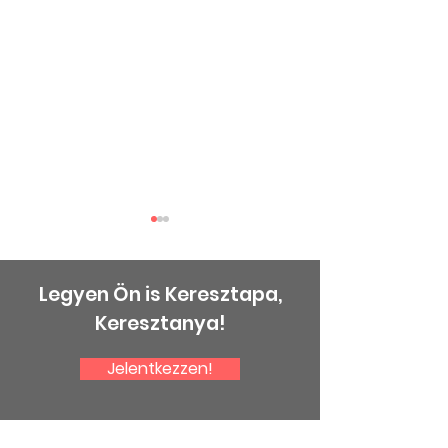
Legyen Ön is Keresztapa,
Keresztanya!
Jelentkezzen!
Halász Péterre
Gratulálunk a
emlékezünk
kitüntetettek