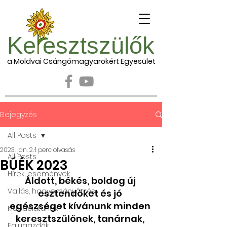
Ke esztszülők
a Moldvai Csángómagyarokért Egyesület
Bejegyzés
All Posts
2023. jan. 2.
1 perc olvasás
All Posts
BÚÉK 2023
Hírek, események
Áldott, békés, boldog új 
Vallás, hagyományőrzés
esztendőket és jó 
egészséget kívánunk minden 
Klubdélutánok
keresztszülőnek, tanárnak, 
Falugazdák