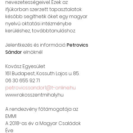
nevezetességeivel. Ezek az 
ifjúkorban szerzett tapasztalatok 
később segíthetik őket egy magyar 
nyelvű oktatási intézménybe 
kerüléshez, továbbtanuláshoz.
Jelentkezés és információ: 
Petrovics 
Sándor
 elnöknél
Kovász Egyesület
161 Budapest, Kossuth Lajos u. 85.
06 30 655 92 71
petrovics.sandor1@t-online.hu
www.rakosszentmihaly.hu 
A rendezvény főtámogatója az 
EMMI
A 2018-as év a Magyar Családok 
Éve