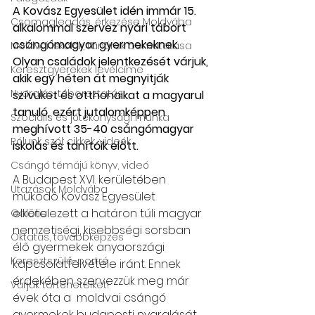
A Kovász Egyesület idén immár 15. 
Csomagleadás, érkezése Moldvába
alkalommal szervez nyári tábort 
csángómagyar gyermekeknek. 
Moldvai iskolák, tanárok bemutatása
Olyan családok jelentkezését várjuk, 
Keresztgyerekek levélcíme
akik egy héten át megnyitják 
Nyaralás, táboroztatás
szívüket és otthonaikat a magyarul 
tanuló, ezért jutalomképpen 
Szociális és jótékonysági munka
meghívott 35-40 csángómagyar 
Rólunk szól: cikkek, videók
iskolás és tanítóik előtt.
Csángó témájú könyv, videó
A Budapest XVI. kerületében 
Utazások Moldvába
működő Kovász Egyesület 
elkötelezett a határon túli magyar 
Galéria
nemzetiségi, kisebbségi sorsban 
Oktatás, továbbképzés
élő gyermekek anyaországi 
Keresztszülő-portré
kapcsolatfelvétele iránt. Ennek 
érdekében szervezzük meg már 
Várjuk történeteiket!
évek óta a  moldvai csángó 
gyermekek budapesti nyaralását 