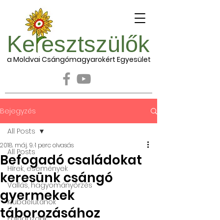
Ke esztszülők
a Moldvai Csángómagyarokért Egyesület
Bejegyzés
All Posts
2018. máj. 9.
1 perc olvasás
All Posts
Befogadó családokat
Hírek, események
keresünk csángó
Vallás, hagyományőrzés
gyermekek
Klubdélutánok
táborozásához
Falugazdák