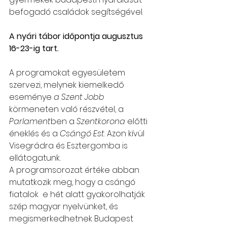
befogadó családok segítségével.
A nyári tábor időpontja augusztus 
16-23-ig tart.
A programokat egyesületem 
szervezi, melynek kiemelkedő 
eseménye 
a Szent Jobb
körmeneten való részvétel, a 
Parlament
ben a 
Szentkorona
 előtti 
éneklés és a 
Csángó Est
. Azon kívül 
Visegrádra és Esztergomba is 
ellátogatunk.
A programsorozat értéke abban 
mutatkozik meg, hogy a csángó 
fiatalok  e hét alatt gyakorolhatják 
szép magyar nyelvünket, és 
megismerkedhetnek Budapest 