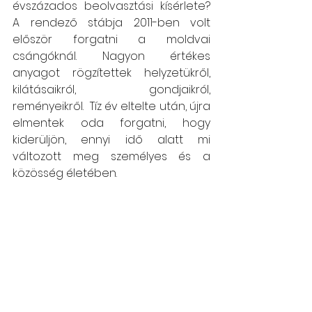
évszázados beolvasztási kísérlete? 
A rendező stábja 2011-ben volt 
először forgatni a moldvai 
csángóknál. Nagyon értékes 
anyagot rögzítettek helyzetükről, 
kilátásaikról, gondjaikról, 
reményeikről.  Tíz év eltelte után, újra 
elmentek oda forgatni, hogy 
kiderüljön, ennyi idő alatt mi 
változott meg személyes és a 
közösség életében. 