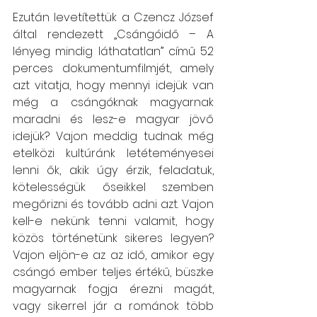
Ezután levetítettük a Czencz József 
által rendezett „Csángóidő – A 
lényeg mindig láthatatlan” című 52 
perces dokumentumfilmjét, amely 
azt vitatja, hogy mennyi idejük van 
még a csángóknak magyarnak 
maradni és lesz-e magyar jövő 
idejük? Vajon meddig tudnak még 
etelközi kultúránk letéteményesei 
lenni ők, akik úgy érzik, feladatuk, 
kötelességük őseikkel szemben 
megőrizni és tovább adni azt. Vajon 
kell-e nekünk tenni valamit, hogy 
közös történetünk sikeres legyen? 
Vajon eljön-e az az idő, amikor egy 
csángó ember teljes értékű, büszke 
magyarnak fogja érezni magát, 
vagy sikerrel jár a románok több 