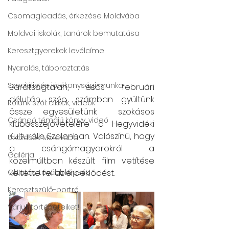
Csomagleadás, érkezése Moldvába
Moldvai iskolák, tanárok bemutatása
Keresztgyerekek levélcíme
Nyaralás, táboroztatás
Szociális és jótékonysági munka
Barátságtalan, esős februári 
délután szép számban gyűltünk 
Rólunk szól: cikkek, videók
össze egyesületünk  szokásos 
Csángó témájú könyv, videó
klubösszejövetelére a Hegyvidéki 
Kulturális Szalonban. Valószínű, hogy 
Utazások Moldvába
a csángómagyarokról a  
Galéria
közelmúltban készült film vetítése 
Oktatás, továbbképzés
keltette fel az érdeklődést.  
Keresztszülő-portré
Várjuk történeteiket!