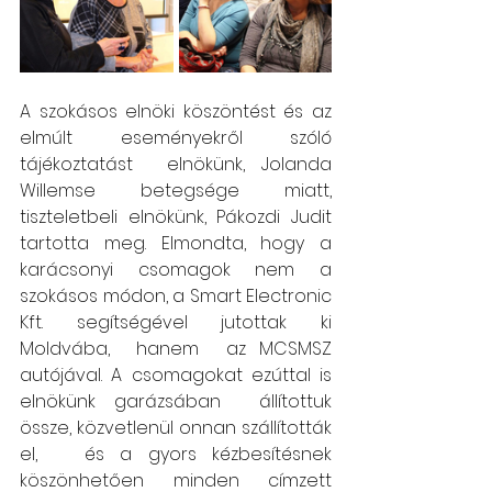
A szokásos elnöki köszöntést és az 
elmúlt eseményekről szóló 
tájékoztatást  elnökünk, Jolanda 
Willemse betegsége miatt, 
tiszteletbeli elnökünk, Pákozdi Judit 
tartotta meg. Elmondta, hogy a 
karácsonyi csomagok nem a 
szokásos módon, a Smart Electronic 
Kft. segítségével jutottak ki 
Moldvába,  hanem  az MCSMSZ 
autójával. A csomagokat ezúttal is 
elnökünk garázsában  állítottuk  
össze, közvetlenül onnan szállították 
el,   és a gyors kézbesítésnek 
köszönhetően minden címzett  