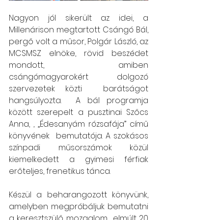
Nagyon jól sikerült az idei, a 
Millenárison megtartott Csángó Bál, 
pergő volt a műsor, Polgár László, az 
MCSMSZ elnöke, rövid beszédet 
mondott, amiben 
csángómagyarokért dolgozó 
szervezetek közti  barátságot 
hangsúlyozta.  A bál programja 
között szerepelt a pusztinai Szőcs 
Anna, , „Édesanyám rózsafája” című 
könyvének  bemutatója. A szokásos 
színpadi műsorszámok közül 
kiemelkedett a gyimesi férfiak 
erőteljes, frenetikus tánca.
Készül a beharangozott könyvünk, 
amelyben megpróbáljuk bemutatni 
a keresztszülő mozgalom  elmúlt 20 