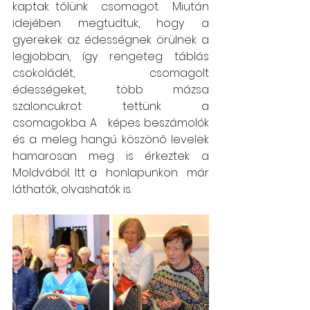
kaptak tőlünk  csomagot.  Miután 
idejében megtudtuk, hogy a 
gyerekek az édességnek örülnek a 
legjobban, így rengeteg táblás 
csokoládét, csomagolt 
édességeket, több mázsa 
szaloncukrot tettünk a 
csomagokba. A   képes beszámolók  
és a meleg hangú köszönő levelek 
hamarosan meg is érkeztek a  
Moldvából. Itt a  honlapunkon  már  
láthatók, olvashatók is.