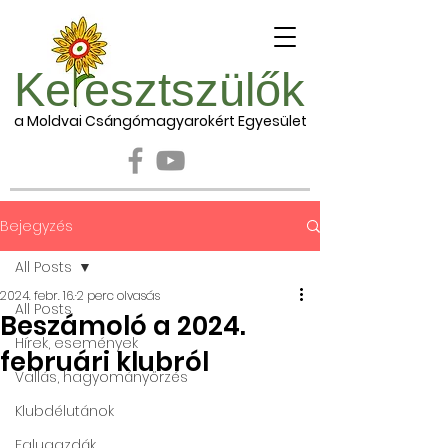
Ke esztszülők
a Moldvai Csángómagyarokért Egyesület
Bejegyzés
All Posts
2024. febr. 16.
2 perc olvasás
All Posts
Beszámoló a 2024.
Hírek, események
februári klubról
Vallás, hagyományőrzés
Klubdélutánok
Falugazdák