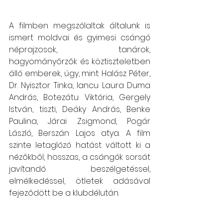
A filmben megszólaltak általunk is 
ismert moldvai és gyimesi csángó 
néprajzosok, tanárok, 
hagyományőrzők és köztiszteletben 
álló emberek, úgy, mint: Halász Péter, 
Dr. Nyisztor Tinka, Iancu Laura Duma 
András, Botezátu Viktória, Gergely 
István, tiszti, Deáky András, Benke 
Paulina, Járai Zsigmond, Pogár 
László, Berszán Lajos atya. A film 
szinte letaglózó hatást váltott ki a 
nézőkből, hosszas, a csángók sorsát 
javítandó beszélgetéssel, 
elmélkedéssel, ötletek adásával 
fejeződött be a klubdélután. 
László Ildikó, programfelelős