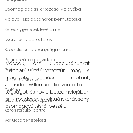
Csomagleadás, érkezése Moldvába
Moldvai iskolák, tanárok bemutatása
Keresztgyerekek levélcíme
Nyaralás, táboroztatás
Szociális és jótékonysági munka
Rólunk szól: cikkek, videók
Második,
őszi klubdélutánunkat 
Csángó témájú könyv, videó
október 11-én tartottuk meg. A 
megszokott módon elnökünk, 
Utazások Moldvába
Jolanda Willemse köszöntötte a 
Galéria
tagságot, és rövid beszámolójában 
a rövidesen aktuáliskarácsonyi 
Oktatás, továbbképzés
csomaggyűjtésről beszélt. 
Keresztszülő-portré
Várjuk történeteiket!