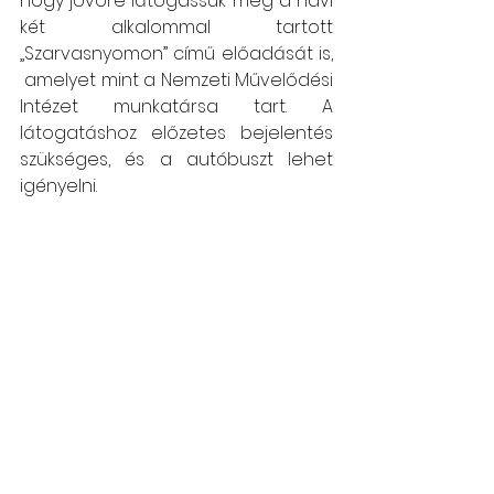
hogy jövőre látogassuk meg a havi 
két alkalommal tartott 
„Szarvasnyomon” című előadását is, 
 amelyet mint a Nemzeti Művelődési 
Intézet munkatársa tart. A 
látogatáshoz előzetes bejelentés 
szükséges, és a autóbuszt lehet 
igényelni.