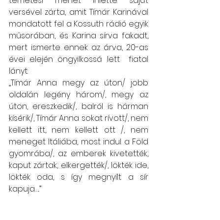
temetési menet ihlette saját 
versével zárta, amit Tímár Karinával 
mondatott fel a Kossuth rádió egyik 
műsorában, és Karina sírva fakadt, 
mert ismerte ennek az árva, 20-as 
évei elején öngyilkossá lett  fiatal 
lányt:
„Tímár Anna megy az úton/ jobb 
oldalán legény három/, megy az 
úton, ereszkedik/, balról is hárman 
kísérik/, Tímár Anna sokat rívott/, nem 
kellett itt, nem kellett ott /, nem 
meneget Itáliába, most indul a Föld 
gyomrába/, az emberek kivetették, 
kaput zártak, elkergették/, lökték ide, 
lökték oda, s így megnyílt a sír 
kapuja…..”