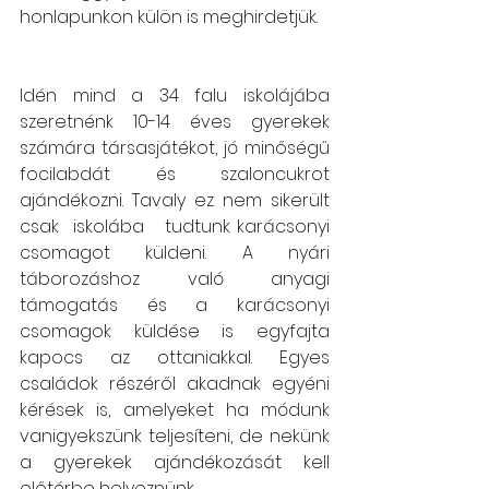
honlapunkon külön is meghirdetjük.
Idén mind a 34 falu iskolájába 
szeretnénk 10-14 éves gyerekek 
számára társasjátékot, jó minőségű 
focilabdát és szaloncukrot 
ajándékozni. Tavaly ez nem sikerült 
csak  iskolába   tudtunk karácsonyi 
csomagot küldeni. A nyári 
táborozáshoz való anyagi 
támogatás és a karácsonyi 
csomagok küldése is egyfajta 
kapocs az ottaniakkal. Egyes 
családok részéről akadnak egyéni 
kérések is, amelyeket ha módunk 
vanigyekszünk teljesíteni, de nekünk 
a gyerekek ajándékozását kell 
előtérbe helyeznünk.