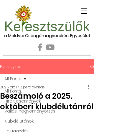
Ke esztszülők
a Moldvai Csángómagyarokért Egyesület
Bejegyzés
All Posts
2025. okt. 17.
2 perc olvasás
All Posts
Beszámoló a 2025.
Hírek, események
októberi klubdélutánról
Vallás, hagyományőrzés
Klubdélutánok
Falugazdák