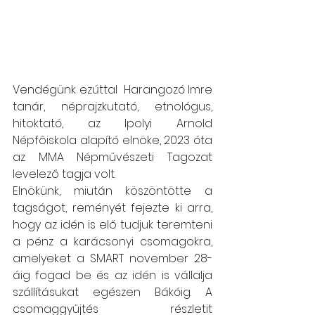
Vendégünk ezúttal  Harangozó Imre 
tanár, néprajzkutató, etnológus, 
hitoktató, az Ipolyi Arnold 
Népfőiskola alapító elnöke, 2023 óta 
az MMA Népművészeti Tagozat 
levelező tagja volt.
Elnökünk, miután köszöntötte a 
tagságot, reményét fejezte ki arra, 
hogy az idén is elő tudjuk teremteni 
a pénz a karácsonyi csomagokra, 
amelyeket a SMART november 28-
áig fogad be és az idén is vállalja 
szállításukat egészen Bákóig. A 
csomaggyűjtés részletit 