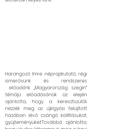
Harangozó Imre néprajzkutató, régi 
ismerősünk és rendszeres 
 előadónk „Magyarország szegin” 
témájú előadásának az elején 
ajánlotta, hogy a keresztszülők 
nézzék meg az újkígyósi felújított 
házában lévő csángó kiállításukat, 
gyűjteményüket.Továbbá ajánlotta, 