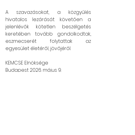
A szavazásokat, a közgyűlés 
hivatalos lezárását követően a 
jelenlévők kötetlen beszélgetés 
keretében tovább gondolkodtak, 
eszmecserét folytattak az 
egyesület életéről, jövőjéről.
KEMCSE Elnöksége
Budapest 2026. május 9.
Hírek, események
Az összes
Friss
megtekintése
bejegyzések