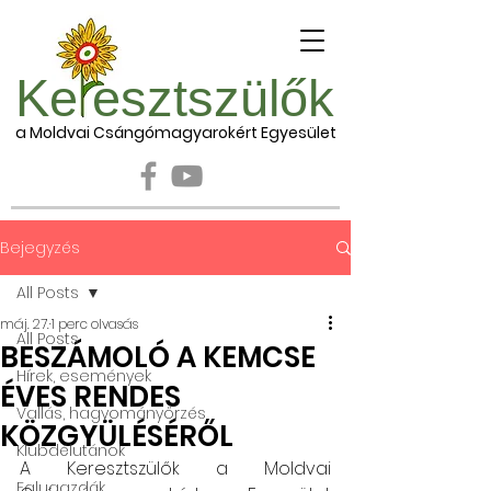
Ke esztszülők
a Moldvai Csángómagyarokért Egyesület
Bejegyzés
All Posts
máj. 27.
1 perc olvasás
All Posts
BESZÁMOLÓ A KEMCSE
Hírek, események
ÉVES RENDES
Vallás, hagyományőrzés
KÖZGYÜLÉSÉRŐL
Klubdélutánok
A Keresztszülők a Moldvai 
Falugazdák