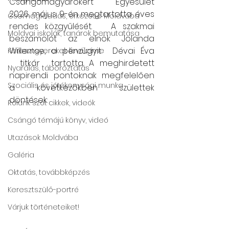
Csángómagyarokért Egyesület 
2026. május 9-én megtartotta éves 
Csomagleadás, érkezése Moldvába
rendes közgyűlését.   A szakmai 
Moldvai iskolák, tanárok bemutatása
beszámolót az elnök Jolanda 
Willemse, a pénzügyit  Dévai Éva 
Keresztgyerekek levélcíme
  titkár  tartotta. A meghirdetett 
Nyaralás, táboroztatás
napirendi pontoknak megfelelően 
Szociális és jótékonysági munka
a következőkben születtek 
döntések:
Rólunk szól: cikkek, videók
Csángó témájú könyv, videó
Utazások Moldvába
Galéria
Oktatás, továbbképzés
Keresztszülő-portré
Várjuk történeteiket!