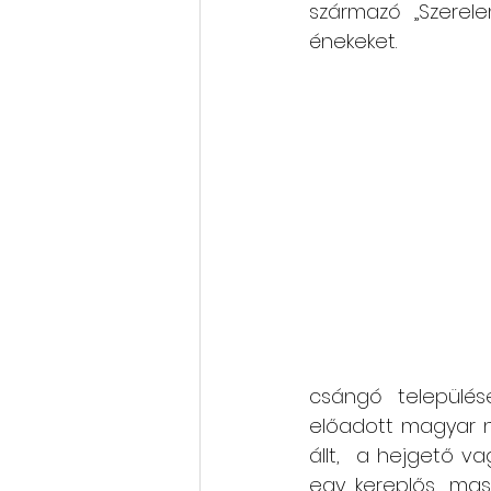
származó „Szerele
énekeket.
csángó települése
előadott magyar n
állt,  a hejgető v
egy kereplős, mas