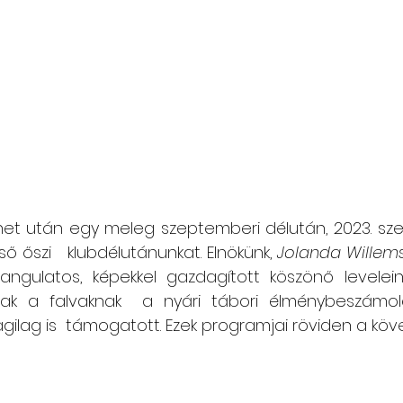
Csángó témájú könyv, videó
Utazások Mold
Keresztszülő-portré
Várjuk történeteiket!
ünet után egy meleg szeptemberi délután, 2023. s
ő őszi   klubdélutánunkat. Elnökünk, 
Jolanda Willem
angulatos, képekkel gazdagított köszönő leveleine
ak a falvaknak  a nyári tábori élménybeszámolói