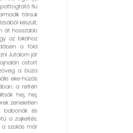
attogtató fiú 
rmadik társuk 
sából készült, 
ön át hosszabb 
gy az bikához 
dőben a föld 
i. Jutalom jár 
ajnalán ostort 
szöveg a búza 
ális eke-húzás 
ban, a refrén 
sák: hej, hej, 
rek zeneietlen 
, babonák és 
ű a zajkeltés, 
z a szokás már 