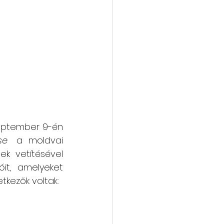
vába
Galéria
zeptember 9-én
se
   a  moldvai 
k vetítésével 
t, amelyeket  
egyesületünk  anyagilag is  támogatott. Ezek programjai röviden a következők voltak:  