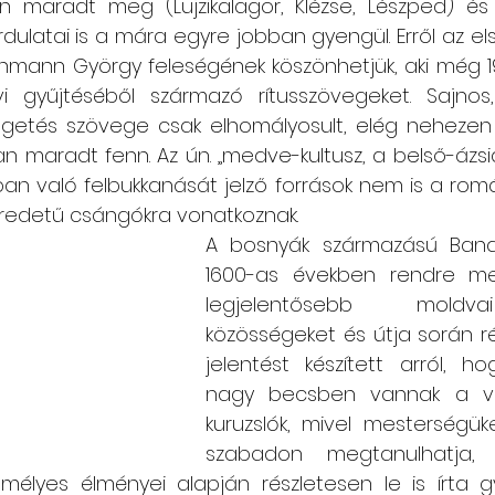
n maradt meg (Lujzikalagor, Klézse, Lészped) és 
rdulatai is a mára egyre jobban gyengül. Erről az első
hmann György feleségének köszönhetjük, aki még 19
lvi gyűjtéséből származó rítusszövegeket. Sajnos,
getés szövege csak elhomályosult, elég nehezen 
 maradt fenn. Az ún. „medve-kultusz, a belső-ázsi
an való felbukkanását jelző források nem is a rom
redetű csángókra vonatkoznak. 
A bosnyák származású Bandi
1600-as években rendre me
legjelentősebb moldvai
közösségeket és útja során rész
jelentést készített arról, h
nagy becsben vannak a va
kuruzslók, mivel mesterségüke
szabadon megtanulhatja, gy
emélyes élményei alapján részletesen le is írta gy