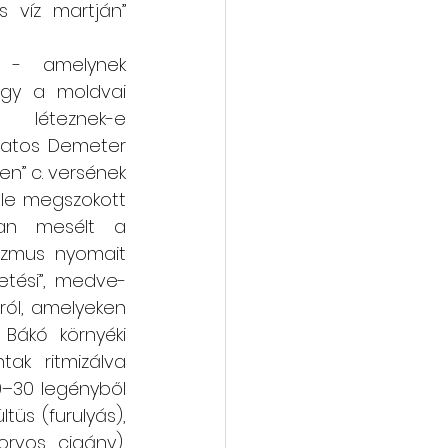
 víz martján” 
- amelynek 
gy a moldvai 
léteznek-e 
katos Demeter 
n” c. versének 
le megszokott 
ban mesélt a 
izmus nyomait 
etési”, medve- 
ról, amelyeken 
Bákó környéki 
ak ritmizálva 
–30 legényből 
üs (furulyás), 
vos, cigány), 