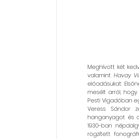
Meghívott két ked
valamint 
Havay Vi
előadásukat: Elsőn
mesélt arról, hogy
Pesti Vigadóban e
Veress Sándor ze
hanganyagot és an
1930-ban népdalgy
rögzített fonográ