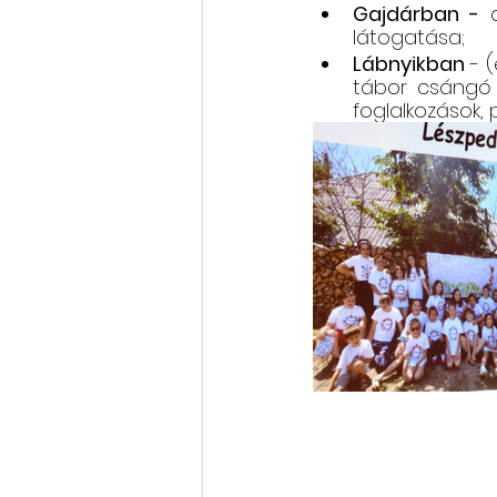
Gajdárban -
 
látogatása;
Lábnyikban
 - 
tábor csángó é
foglalkozások, p