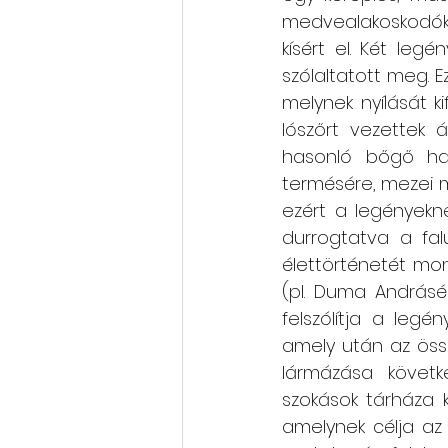
medvealakoskodók 
kísért el. Két leg
szólaltatott meg. E
melynek nyílását ki
lószőrt vezettek 
hasonló bőgő han
termésére, mezei mu
ezért a legényekne
durrogtatva a fal
élettörténetét mond
(pl. Duma Andrásék
felszólítja a legé
amely után az öss
lármázása követk
szokások tárháza ki
amelynek célja az 