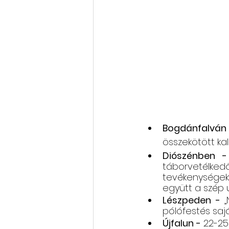
Bogdánfalván
összekötött kal
Diószénben -
táborvetélked
tevékenységek s
együtt a szép ú
Lészpeden - 
pólófestés sajá
Újfalun
-
 22-25