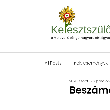
Ke esztszül
a Moldvai Csángómagyarokért Egyes
All Posts
Hírek, események
2023. szept. 17.
5 perc ol
Csomagleadás, érkezése
Beszámo
Keresztgyerekek levélcím