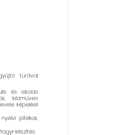
yűjtő túrával 
is és iskolás 
ok, kézműves 
evele képekkel 
yelvi játékok, 
agyi-készítés;