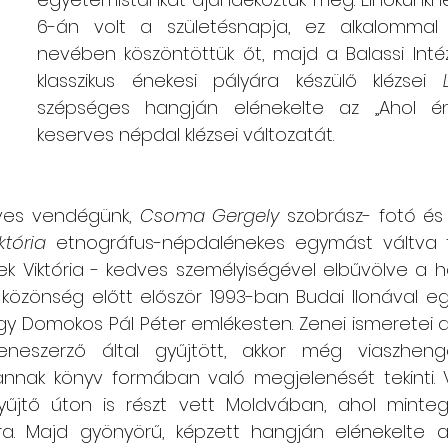
6-án volt a születésnapja, ez alkalommal 
nevében köszöntöttük őt, majd a Balassi Intéz
klasszikus énekesi pályára készülő klézsei 
szépséges hangján elénekelte az „Ahol én
keserves népdal klézsei változatát.
ves vendégünk, 
Csoma Gergely
 szobrász- fotó és 
któria
 etnográfus-népdalénekes egymást váltva t
ek Viktória - kedves személyiségével elbűvölve a h
 közönség előtt először 1993-ban Budai Ilonával eg
gy Domokos Pál Péter emlékesten. Zenei ismeretei 
neszerző által gyűjtött, akkor még viaszhenger
nak könyv formában való megjelenését tekinti. 
űjtő úton is részt vett Moldvában, ahol minteg
fra. Majd gyönyörű, képzett hangján elénekelte a 