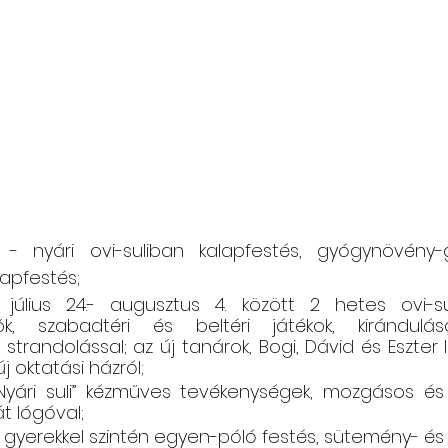
 - nyári ovi-suliban kalapfestés, gyógynövény-g
apfestés; 
 
július 24.- augusztus 4. között 2 hetes ovi-sul
ők, szabadtéri és beltéri játékok, kirándulás
trandolással; az új tanárok, Bogi, Dávid és Eszter l
j oktatási házról;
„Nyári suli” kézműves tevékenységek, mozgásos és n
t lógóval; 
 gyerekkel szintén egyen-póló festés, sütemény- és f