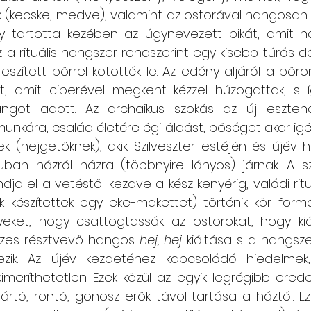
(kecske, medve), valamint az ostorával hangosan p
ény tartotta kezében az úgynevezett bikát, amit ha
z a rituális hangszer rendszerint egy kisebb túrós déz
feszített bőrrel kötötték le. Az edény aljáról a bőr
át, amit ciberével megkent kézzel húzogattak, s í
got adott. Az archaikus szokás az új eszten
nkára, család életére égi áldást, bőséget akar igézn
k (hejgetőknek), akik Szilveszter estéjén és újév h
uban házról házra (többnyire lányos) járnak. A 
ja el a vetéstől kezdve a kész kenyérig, valódi ritu
 készítettek egy eke-makettet) történik kör formá
nyeket, hogy csattogtassák az ostorokat, hogy kiált
zes résztvevő hangos 
hej, hej
 kiáltása s a hangsze
ezik. Az újév kezdetéhez kapcsolódó hiedelmek
meríthetetlen. Ezek közül az egyik legrégibb eredet
ártó, rontó, gonosz erők távol tartása a háztól. E