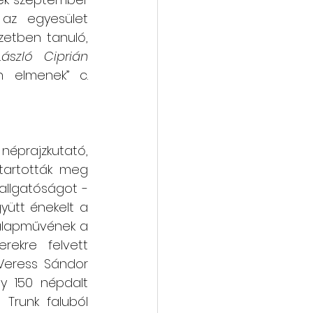
az egyesület 
etben tanuló, 
László Ciprián
 elmenek” c. 
néprajzkutató, 
artották meg 
allgatóságot - 
yütt énekelt a 
alapművének a 
ekre felvett 
Veress Sándor 
y 150 népdalt 
Trunk faluból 