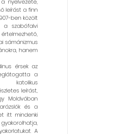
a nyelvezete, 
 leírást a finn 
07-ben közölt 
 a szabófalvi 
értelmezhető, 
ai sámánizmus 
ánokra, hanem 
nus érsek az 
glátogatta a 
 katolikus 
letes leírást, 
ogy Moldvában 
rázslók és a 
t itt mindenki 
akorolhatja, 
akorlatukat. A 