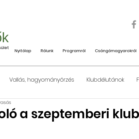
ők
ület
Nyitólap
Rólunk
Programról
Csángómagyarokról
Vallás, hagyományőrzés
Klubdélutánok
vasás
 Moldvába
Moldvai iskolák, tanárok bemutatása
ló a szeptemberi klub
e
Nyaralás, táboroztatás
Szociális és jótéko