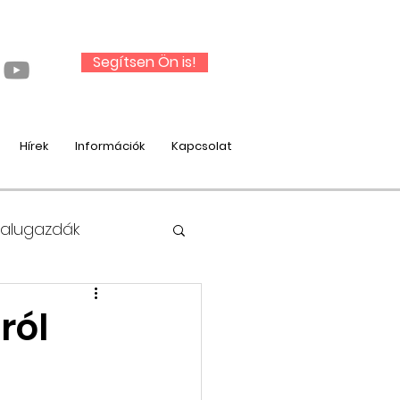
Segítsen Ön is!
Hírek
Információk
Kapcsolat
Falugazdák
ról
nysági munka