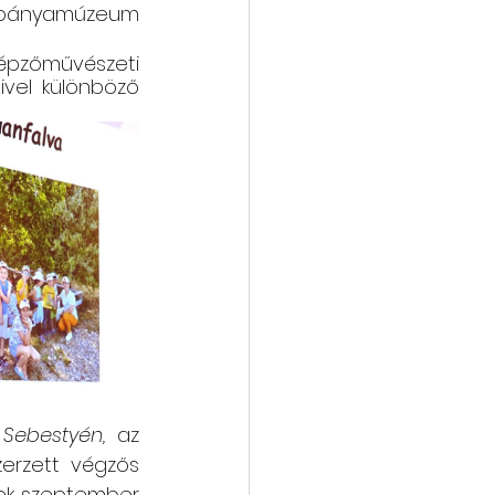
 bányamúzeum 
épzőművészeti 
vel különböző 
 Sebestyén,
 az 
erzett végzős 
ek szeptember 