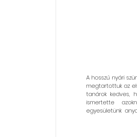
Rólunk szól: cikkek, videók
Oktatás, továbbképzés
A hosszú nyári sz
megtartottuk az els
tanárok kedves, h
ismertette  azokn