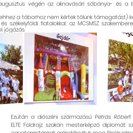
augusztus végén az aknavásári sóbánya- és a
(ehhez a táborhoz nem kértek tőlünk támogatást) k
s székelyföldi fiatalokkal, az MCSMSZ szakemberei
l. jógázás.
Ezután a diószéni származású 
Petrás Róbert
ELTE Földrajz szakán mesterképző diplomát sz
egyetemistánkat ajándékoztuk meg. Elnökünkn