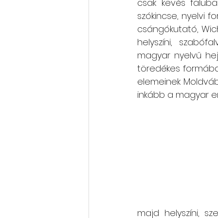
csak kevés faluba
szókincse, nyelvi fo
csángókutató, Wic
helyszíni, szabófa
magyar nyelvű hej
töredékes formában
elemeinek Moldváb
inkább a magyar e
majd helyszíni, sz