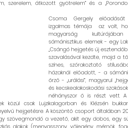
m, szerelem, átkozott gyötrelem” és a „Porondos
Csoma Gergely előadását 
izgalmas témája  az volt, ho
magyarság kultúrájában 
sámánisztikus elemek - egy La
„Csángó hejgetés új esztendőbe
szavalásával kezdte, majd a tő
színes, szórakoztató stílusá
házaknál előadott, - a sámán
őrző - „urálási”, magyarul „hejg
és kecskealakoskodási szokások
néhányszor ő is részt vett. A 
k közül csak Lujzikalagorban és Klézsén bukkant
yelvű hejgetésre. A köszöntő csoport általában 20
agy szövegmondó a vezető, akit egy dobos, egy sült
zkás alakok (menyasszony, vőlegény, mérnök, fogor