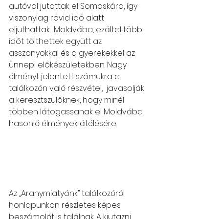
autóval jutottak el Somoskára, így 
viszonylag rövid idő alatt 
eljuthattak  Moldvába, ezáltal több 
időt tölthettek együtt az 
asszonyokkal és a gyerekekkel az 
ünnepi előkészületekben. Nagy 
élményt jelentett számukra a 
találkozón való részvétel,  javasolják 
a keresztszülőknek, hogy minél 
többen látogassanak el Moldvába 
hasonló élmények átélésére.
Az „Aranymiatyánk” találkozóról 
honlapunkon részletes képes 
beszámolót is találnak. A kiutazni 