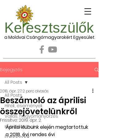
Ke esztszülők
a Moldvai Csángómagyarokért Egyesület
Bejegyzés
All Posts
2018. ápr. 27.
2 perc olvasás
All Posts
Beszámoló az áprilisi
Hírek, események
összejövetelünkről
Vallás, hagyományőrzés
Frissítve:
2019. ápr. 2.
Klubdélutánok
Áprilisi klubunk elején megtartottuk 
a 2018. évi rendes évi 
Falugazdák