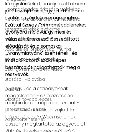
közgyűlésünket, amely ezúttal nem 
Csomagleadás, érkezése Moldvába
járt tisztújítással, így jutott időnk a 
szokásos , érdekes programokra. 
Moldvai iskolák, tanárok bemutatása
Ezúttal 
Szalay Fatima
népdalénekes 
Keresztgyerekek levélcíme
gyönyörű moldvai, gyimesi és 
válaszúti énekekből összeállított 
Nyaralás, táboroztatás
előadását és a somoskai 
Szociális és jótékonysági munka
„Aranymiatyánk” szentének- és 
Rólunk szól: cikkek, videók
imatalálkozóról szóló képes 
beszámolót hallgathatták meg a 
Csángó témájú könyv, videó
részvevők. 
Utazások Moldvába
A közgyűlés a szabályoknak 
Galéria
megfelelően - az előzetesen 
Oktatás, továbbképzés
meghirdetett napirend szerint - 
Keresztszülő-portré
probléma mentesen zajlott le. 
Először 
Jolanda Willemse
 elnök 
Várjuk történeteiket!
asszony megtartotta az egyesület 
2017. évi tevékenységéről szóló 