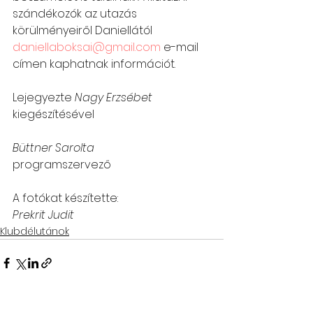
szándékozók az utazás 
körülményeiről Daniellától 
daniellaboksai@gmail.com
 e-mail 
címen kaphatnak információt. 
Lejegyezte 
Nagy Erzsébet
kiegészítésével  
Büttner Sarolta
programszervező
A fotókat készítette:
Prekrit Judit
Klubdélutánok