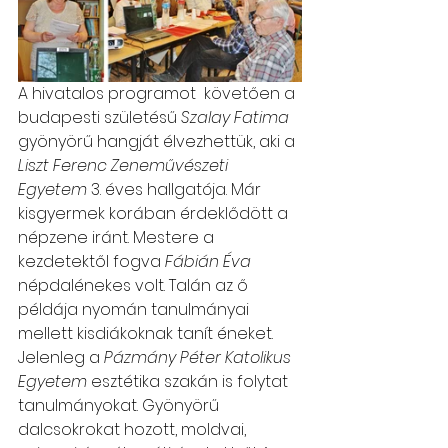
A hivatalos programot  követően a 
budapesti születésű 
Szalay Fatima
gyönyörű hangját élvezhettük, aki a 
Liszt Ferenc Zeneművészeti 
Egyetem
 3. éves hallgatója. Már 
kisgyermek korában érdeklődött a 
népzene iránt. Mestere a 
kezdetektől fogva 
Fábián Éva
népdalénekes volt. Talán az ő 
példája nyomán tanulmányai 
mellett kisdiákoknak tanít éneket. 
Jelenleg a 
Pázmány Péter Katolikus 
Egyetem
 esztétika szakán is folytat 
tanulmányokat. Gyönyörű 
dalcsokrokat hozott, moldvai, 