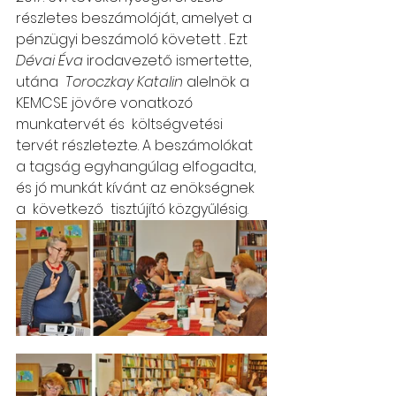
részletes beszámolóját, amelyet a 
pénzügyi beszámoló követett . Ezt  
Dévai Éva
 irodavezető ismertette, 
utána  
Toroczkay Katalin
 alelnök a 
KEMCSE jövőre vonatkozó 
munkatervét és  költségvetési 
tervét részletezte. A beszámolókat 
a tagság egyhangúlag elfogadta, 
és jó munkát kívánt az enökségnek 
a  következő  tisztújító közgyűlésig.