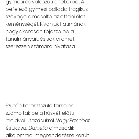
gyimesi és válaszúti énekekből. A 
befejező gyimesi ballada tragikus 
szövege elmesélte az ottani élet 
keménységét. Kívánjuk Fatimának, 
hogy sikeresen fejezze be a 
tanulmányait, és sok örömet 
szerezzen számára hivatása.
Ezután keresztszülő társaink 
számoltak be a húsvét előtti 
moldvai utazásukról. 
Nagy Erzsébet
és 
Boksai Daniella
 a második 
alkalommal megrendezésre került 