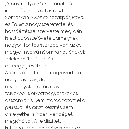
„Aranymiatyánk” szentének- és 
imatalálkozón vettek részt 
Somoskán. A 
Benke
 házaspár, 
Pável
és 
Paulina
 nagy szeretettel és 
hozzáértéssel szervezte meg idén 
is ezt az összejövetelt, amelynek 
nagyon fontos szerepe van az ősi 
magyar nyelvű népi imák és énekek 
felelevenítésében és 
összegyűjtésében.
A készülődést kicsit megzavarta a 
nagy havazás, de a nehéz 
útviszonyok ellenére távoli 
falvakból is érkeztek gyerekek és 
asszonyok is. Nem maradhatott el a 
geluska-
 és 
pitán
 készítés sem, 
amelyekkel minden vendéget 
megkínáltak. A feldíszített 
kultúrházban ünnepélyes keretek 