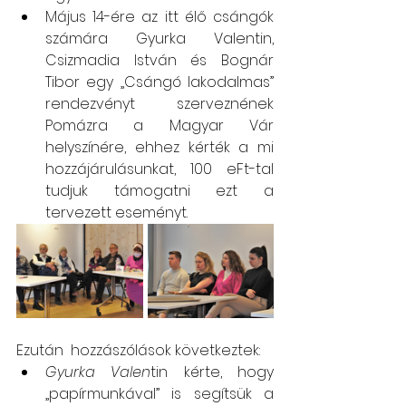
Május 14-ére az itt élő csángók 
számára Gyurka Valentin, 
Csizmadia István és Bognár 
Tibor egy „Csángó lakodalmas” 
rendezvényt szerveznének 
Pomázra a Magyar Vár 
helyszínére, ehhez kérték a mi 
hozzájárulásunkat, 100 eFt-tal 
tudjuk támogatni ezt a 
tervezett eseményt. 
Ezután  hozzászólások következtek:
Gyurka Valen
tin kérte, hogy 
„papírmunkával” is segítsük a 