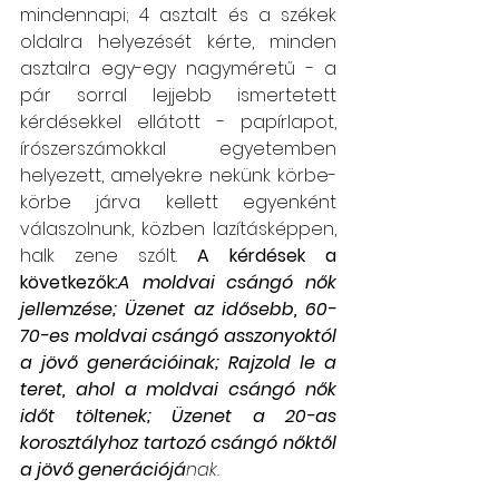
mindennapi; 4 asztalt és a székek 
oldalra helyezését kérte, minden 
asztalra egy-egy nagyméretű - a 
pár sorral lejjebb ismertetett 
kérdésekkel ellátott - papírlapot, 
írószerszámokkal egyetemben 
helyezett, amelyekre nekünk körbe-
körbe járva kellett egyenként 
válaszolnunk, közben lazításképpen, 
halk zene szólt. 
A kérdések a 
következők:
A moldvai csángó nők 
jellemzése; Üzenet az idősebb, 60-
70-es moldvai csángó asszonyoktól 
a jövő generációinak; Rajzold le a 
teret, ahol a moldvai csángó nők 
időt töltenek; Üzenet a 20-as 
korosztályhoz tartozó csángó nőktől 
a jövő generációjá
nak. 