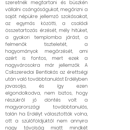
szeretnék megtartani és büszkén 
vállalni csángóságukat, megőrizni a 
saját népükre jellemző szokásaikat, 
az egymás közötti, a családi 
összetartozás érzését, mély hitüket, 
a gyakori templomba járást, a 
felmenők tiszteletét, a 
hagyományok megőrzését, ami 
azért is fontos, mert ezek a 
nagyvárosokra már jellemzők. A 
Csíkszeredai Bentlakás az érettségi 
után való továbbtanulást Erdélyben 
javasolja, és így ezen 
elgondolkodva, nem biztos, hogy 
részükről jó döntés volt a 
magyarországi továbbtanulás, 
talán ha Erdélyt választották volna, 
ott a szülőföldjüktől nem annyira 
nagy távolság miatt mindkét 