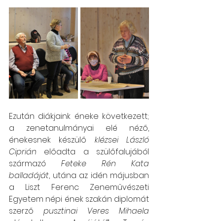
Ezután diákjaink éneke következett; 
a zenetanulmányai elé néző, 
énekesnek készülő 
klézsei László 
Ciprián
 előadta a szülőfalujából 
származó 
Feteke Rén Kata 
balladáját
, utána az idén májusban 
a Liszt Ferenc Zeneművészeti 
Egyetem népi ének szakán diplomát 
szerző 
pusztinai Veres Mihaela 