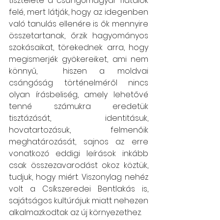
tisztelete a csángómagyar fiatalok 
felé, mert látják, hogy az idegenben 
való tanulás ellenére is ők mennyire 
összetartanak, őrzik hagyományos 
szokásaikat, törekednek arra, hogy 
megismerjék gyökereiket, ami nem 
könnyű,  hiszen a moldvai 
csángóság történelméről nincs 
olyan írásbeliség, amely lehetővé 
tenné számukra eredetük 
tisztázását, identitásuk, 
hovatartozásuk, felmenőik 
meghatározását, sajnos az erre 
vonatkozó eddigi leírások inkább 
csak összezavarodást okoz köztük, 
tudjuk, hogy miért. Viszonylag nehéz 
volt a Csíkszeredei Bentlakás is, 
sajátságos kultúrájuk miatt nehezen 
alkalmazkodtak az új környezethez. 