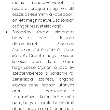
májusi rendezvényüket, a 
részletes program még nem állt 
össze, az esemény a Facebook-
on lett meghirdetve. Elsősorban 
csángók részvételét várják;
Toroczkay Katalin
 elmondta, 
hogy az idén is lesznek 
diplomásaink: 
Solomon 
Annamari, Petrás Robi
 és 
Veres 
Mihaela.
 Örömhír, hogy  hosszas 
keresés után sikerült elérni, 
hogy 
László Ciprián
 a jövő év 
szeptemberétől a Járdányi Pál 
Zeneiskola szolfézs, orgona, 
egyház zenei szakán jutányos 
áron megkezdhesse 
tanulmányait. Külön öröm még 
az is, hogy az iskola hozzájárult 
ahhoz, hogy amíg Ciprián nem 