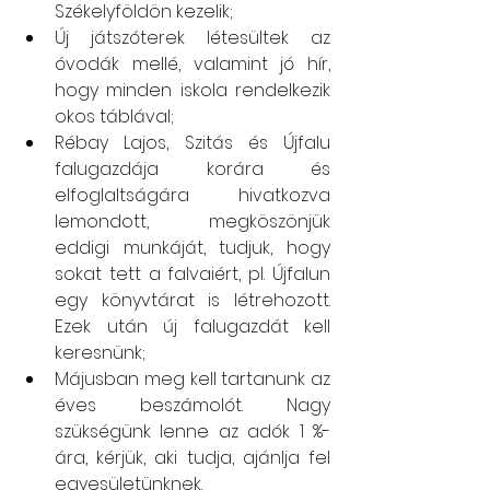
Székelyföldön kezelik;
Új játszóterek létesültek az 
óvodák mellé, valamint jó hír, 
hogy minden iskola rendelkezik 
okos táblával;
Rébay Lajos, Szitás és Újfalu 
falugazdája korára és 
elfoglaltságára hivatkozva 
lemondott, megköszönjük 
eddigi munkáját, tudjuk, hogy 
sokat tett a falvaiért, pl. Újfalun 
egy könyvtárat is létrehozott. 
Ezek után új falugazdát kell 
keresnünk;
Májusban meg kell tartanunk az 
éves beszámolót. Nagy 
szükségünk lenne az adók 1 %-
ára, kérjük, aki tudja, ajánlja fel 
egyesületünknek. 