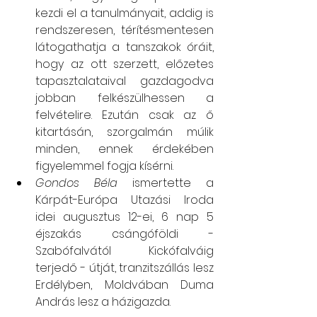
kezdi el a tanulmányait, addig is 
rendszeresen, térítésmentesen 
látogathatja a tanszakok óráit, 
hogy az ott szerzett, előzetes 
tapasztalataival gazdagodva 
jobban felkészülhessen a 
felvételire. Ezután csak az ő 
kitartásán, szorgalmán múlik 
minden, ennek érdekében 
figyelemmel fogja kísérni.
Gondos Béla
 ismertette a 
Kárpát-Európa Utazási Iroda 
idei augusztus 12-ei, 6 nap 5 
éjszakás csángóföldi - 
Szabófalvától Kickófalváig 
terjedő - útját, tranzitszállás lesz 
Erdélyben, Moldvában Duma 
András lesz a házigazda.