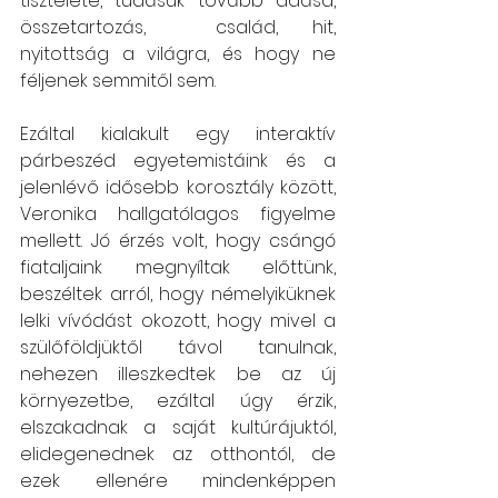
tisztelete, tudásuk tovább adása,  
összetartozás,  család, hit,  
nyitottság a világra, és hogy ne 
féljenek semmitől sem. 
Ezáltal kialakult egy interaktív 
párbeszéd egyetemistáink és a 
jelenlévő idősebb korosztály között, 
Veronika hallgatólagos figyelme 
mellett. Jó érzés volt, hogy csángó 
fiataljaink megnyíltak előttünk, 
beszéltek arról, hogy némelyiküknek 
lelki vívódást okozott, hogy mivel a 
szülőföldjüktől távol tanulnak, 
nehezen illeszkedtek be az új 
környezetbe, ezáltal úgy érzik, 
elszakadnak a saját kultúrájuktól, 
elidegenednek az otthontól, de 
ezek ellenére mindenképpen 