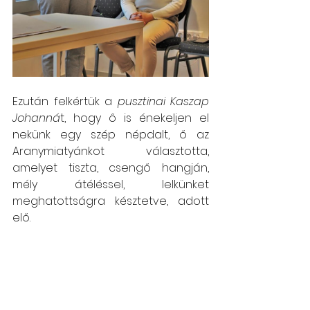
Ezután felkértük a 
pusztinai Kaszap 
Johanná
t, hogy ő is énekeljen el 
nekünk egy szép népdalt, ő az 
Aranymiatyánkot választotta, 
amelyet tiszta, csengő hangján, 
mély átéléssel, lelkünket 
meghatottságra késztetve, adott 
elő. 
Kértük Lajos Veronikát, hogy 
meséljen egy kicsit a Moldvában 
magyar tanárként eltöltött 
időszakáról, tapasztalatairól. 