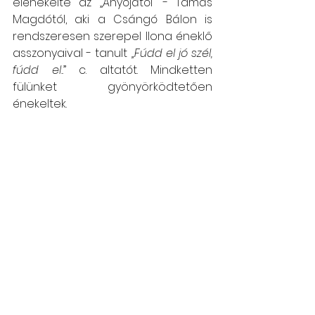
elénekelte az „Anyójától” - Tamás 
Magdótól, aki a Csángó Bálon is 
rendszeresen szerepel Ilona éneklő 
asszonyaival - tanult 
„Fúdd el jó szél, 
fúdd el.
.” c. altatót. Mindketten 
fülünket gyönyörködtetően 
énekeltek.