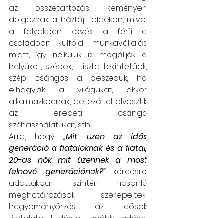
az összetartozás, keményen 
dolgoznak a háztáji földeken, mivel 
a falvakban kevés a férfi a 
családban külföldi munkavállalás 
miatt, így nélkülük is megállják a 
helyüket, szépek,  tiszta tekintetűek, 
szép csángós a beszédük, ha 
elhagyják a világukat, akkor 
alkalmazkodnak, de ezáltal elvesztik 
az eredeti csángó 
szóhasználatukat, stb. 
Arra, hogy 
„
Mit üzen az idős 
generáció a fiataloknak és a fiatal, 
20-as nők mit üzennek a most 
felnövő generációnak?”
kérdésre 
adottakban szintén hasonló 
meghatározások szerepeltek;  
hagyományőrzés, az idősek 