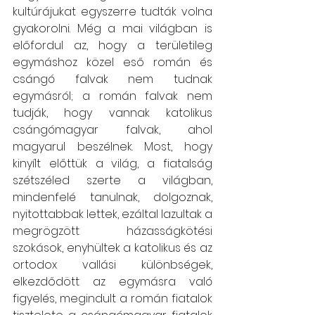
kultúrájukat egyszerre tudták volna 
gyakorolni. Még a mai világban is 
előfordul az, hogy a területileg 
egymáshoz közel eső román és 
csángó falvak nem tudnak 
egymásról; a román falvak nem 
tudják, hogy vannak katolikus 
csángómagyar falvak, ahol 
magyarul beszélnek. Most, hogy 
kinyílt előttük a világ, a fiatalság 
szétszéled szerte a világban, 
mindenfelé tanulnak, dolgoznak, 
nyitottabbak lettek, ezáltal lazultak a 
megrögzött házasságkötési 
szokások, enyhültek a katolikus és az 
ortodox vallási különbségek, 
elkezdődött az egymásra való 
figyelés, megindult a román fiatalok 