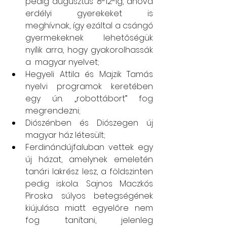
pedig augusztus 8-12-ig, ahova 
erdélyi gyerekeket is 
meghívnak, így ezáltal a csángó 
gyermekeknek lehetőségük 
nyílik arra, hogy gyakorolhassák 
a  magyar nyelvet;
Hegyeli Attila és Majzik Tamás 
nyelvi programok keretében 
egy ún. „robottábort” fog 
megrendezni; 
Diószénben és Diószegen új 
magyar ház létesült;
Ferdinándújfaluban vettek egy 
új házat, amelynek emeletén 
tanári lakrész lesz, a földszinten 
pedig iskola. Sajnos Maczkós 
Piroska súlyos betegségének 
kiújulása miatt egyelőre nem 
fog tanítani, jelenleg  