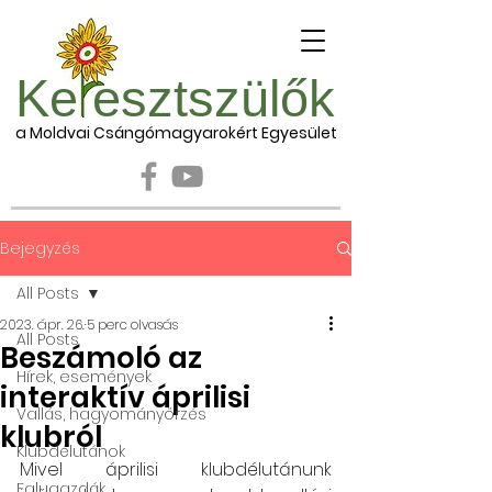
Ke esztszülők
a Moldvai Csángómagyarokért Egyesület
Bejegyzés
All Posts
2023. ápr. 26.
5 perc olvasás
All Posts
Beszámoló az
Hírek, események
interaktív áprilisi
Vallás, hagyományőrzés
klubról
Klubdélutánok
Mivel áprilisi klubdélutánunk 
Falugazdák