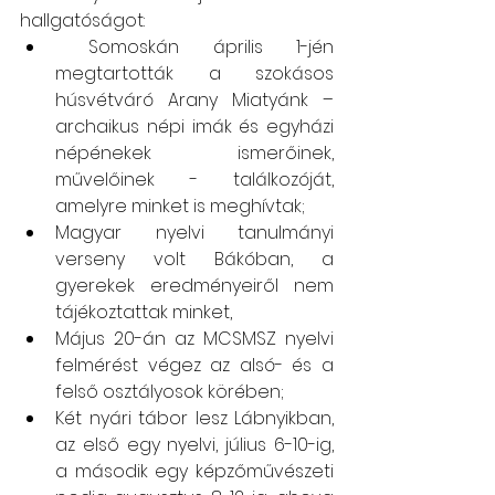
hallgatóságot:
 Somoskán április 1-jén 
megtartották a szokásos 
húsvétváró Arany Miatyánk – 
archaikus népi imák és egyházi 
népénekek ismerőinek, 
művelőinek - találkozóját, 
amelyre minket is meghívtak;
Magyar nyelvi tanulmányi 
verseny volt Bákóban, a 
gyerekek eredményeiről nem 
tájékoztattak minket, 
Május 20-án az MCSMSZ nyelvi 
felmérést végez az alsó- és a 
felső osztályosok körében; 
Két nyári tábor lesz Lábnyikban, 
az első egy nyelvi, július 6-10-ig, 
a második egy képzőművészeti 