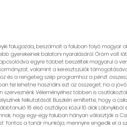
nyiki falugazda
,
 beszámolt a faluban folyó magyar ok
b gyerekeinek balatoni nyaralásáról. Öröm volt látn
kapcsolódva egyre többet beszéltek magyarul a vend
 önkormányzat, valamint a keresztszülők támogatásával
oz és a rengeteg szép programhoz a pénzt összeszed
ban fel lehetne használni ezt az összeget, ha a jöv
 szerveznénk. Véleményéhez többen is csatlakoztak, 
lyszínek felkutatását. Büszkén említette, hogy a csík
bbtanuló 16 első osztályos közül 10 diák Lábnyikból é
nnak, hogy egy-egy faluban hányan választják a Cs
t: fontos a tanár munkája, mennyire engedik el a sz