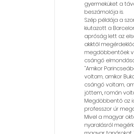
gyermeküket a távo
beszámolója is.
Szép példája a szo
kiutazott a Barcel
apróság lett az el
akiktől megérdeklő
megdöbbentőek volt
csángó elmondása
"Amikor Parincseá
voltam, amikor Buk
csángó voltam, am
jöttem
,
 román vol
Megdöbbentő az id
professzor úr megál
Mivel a magyar okt
nyaralásról megérk
magyar tanárokat j