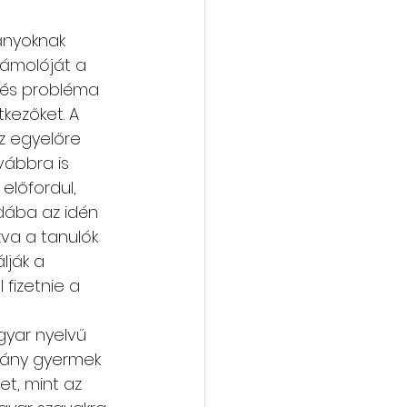
ányoknak 
zámolóját a 
vés probléma 
tkezőket. A 
z egyelőre 
ábbra is 
előfordul, 
dába az idén 
zva a tanulók 
lják a 
 fizetnie a 
yar nyelvű 
ány gyermek 
et, mint az 