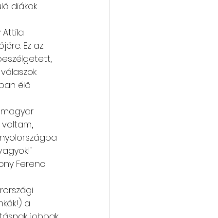
ó diákok 
Attila 
ére. Ez az 
eszélgetett, 
válaszok 
ban élő 
 magyar 
n voltam
,
nyolországba 
vagyok!" 
ony Ferenc 
rországi 
kák!) a 
tásnak jobbak 