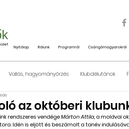
ők
ület
Nyitólap
Rólunk
Programról
Csángómagyarokról
Vallás, hagyományőrzés
Klubdélutánok
asás
 Moldvába
Moldvai iskolák, tanárok bemutatása
ló az októberi klubun
ink rendszeres vendége 
Márton Attila,
 a moldvai ok
e
Nyaralás, táboroztatás
Szociális és jótéko
ra. Idén is eljött és beszámolt a tanév indulásáva