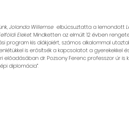
nk, 
Jolanda Willemse
  elbúcsuztatta a lemondott 
L
Felföldi Eleket.
 Mindketten az elmúlt 12 évben renget
ási program kis diákjaiért, számos alkalommal utazta
nlétükkel is erősítsék a kapcsolatot a gyerekekkel és
i előadásában dr. Pozsony Ferenc professzor úr is ki
épi diplomácia”.