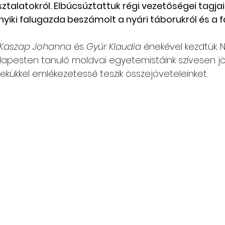
talatokról. Elbúcsúztattuk régi vezetőségei tagjai
bnyiki falugazda beszámolt a nyári táborukról és a f
Csángó témájú könyv, videó
Utazások Mold
Kaszap Johanna
 és 
Gyúr Klaudia
 énekével kezdtük.
dapesten tanuló moldvai egyetemistáink szívesen jö
Keresztszülő-portré
Várjuk történeteiket!
ekükkel emlékezetessé teszik összejöveteleinket.