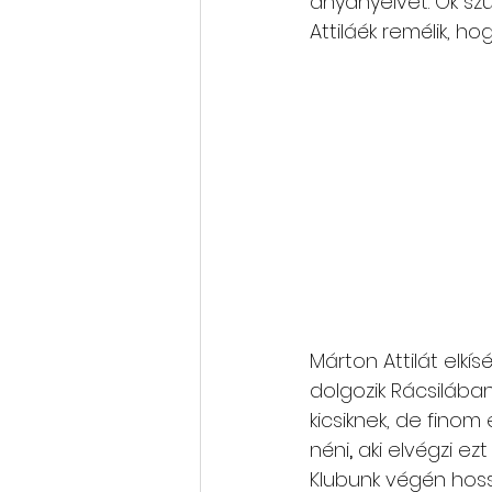
anyanyelvet. Ők sz
Attiláék remélik, ho
Márton Attilát elkísé
dolgozik Rácsilába
kicsiknek, de finom
néni
,
 aki elvégzi ez
Klubunk végén hoss