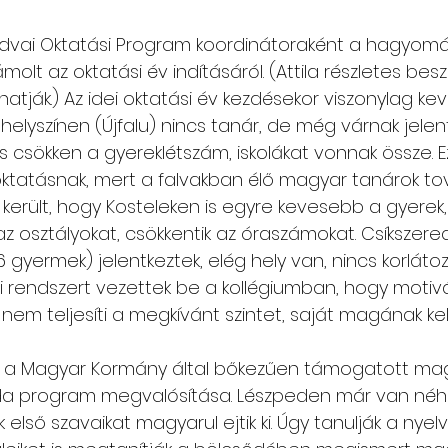
oldvai Oktatási Program koordinátoraként a hagyom
lt az oktatási év indításáról. (Attila részletes bes
atják.) Az idei oktatási év kezdésekor viszonylag ke
n helyszínen (Újfalu) nincs tanár, de még várnak jelen
s csökken a gyereklétszám, iskolákat vonnak össze. E
tatásnak, mert a falvakban élő magyar tanárok tov
e került, hogy Kosteleken is egyre kevesebb a gyerek, 
z osztályokat, csökkentik az óraszámokat. Csíkszere
6 gyermek) jelentkeztek, elég hely van, nincs korláto
i rendszert vezettek be a kollégiumban, hogy motivá
 nem teljesíti a megkívánt szintet, saját magának kell
an a Magyar Kormány által bőkezűen támogatott mag
da program megvalósítása. Lészpeden már van néh
első szavaikat magyarul ejtik ki. Úgy tanulják a nyelv