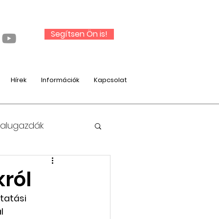
Segítsen Ön is!
Hírek
Információk
Kapcsolat
Falugazdák
król
tatási 
nysági munka
l 