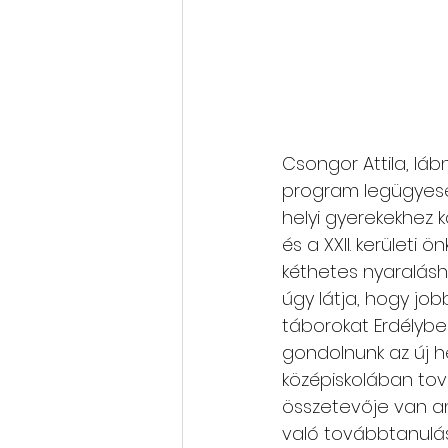
Csongor Attila, láb
program legügyeseb
helyi gyerekekhez 
és a XXII. kerületi
kéthetes nyaralásh
úgy látja, hogy job
táborokat Erdélyben
gondolnunk az új he
középiskolában tová
összetevője van a
való továbbtanulás