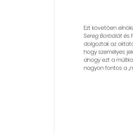
Ezt követően elnökü
Sereg Borbálát
 és 
dolgoztak az oktat
hogy személyes jele
ahogy ezt a múltkor
nagyon fontos a „n