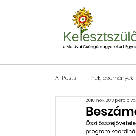
Ke esztszül
a Moldvai Csángómagyarokért Egyes
All Posts
Hírek, események
2018. nov. 28.
3 perc olv
Csomagleadás, érkezése
Beszámo
Őszi összejövetele
Keresztgyerekek levélcím
program koordináto