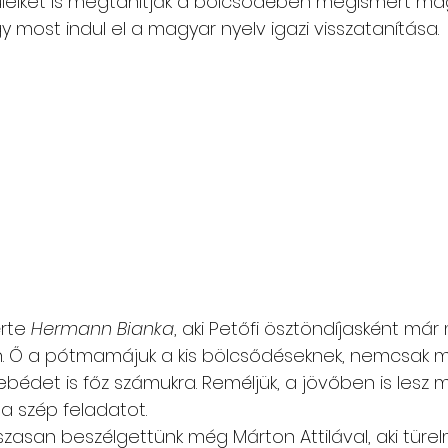
üleiket is megtanítják a bölcsődében megismert mag
gy most indul el a magyar nyelv igazi visszatanítása.
rte 
Hermann Bianka
, aki Petőfi ösztöndíjasként már
n. Ő a pótmamájuk a kis bölcsődéseknek, nemcsak m
 ebédet is főz számukra. Reméljük, a jövőben is lesz 
t a szép feladatot.
zasan beszélgettünk még Márton Attilával, aki türe