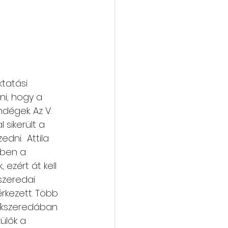
tatási 
i, hogy a 
égek. Az V. 
 sikerült a 
ni.  Attila 
őben a 
ezért át kell 
szeredai 
rkezett. Több 
íkszeredában 
ülők a 