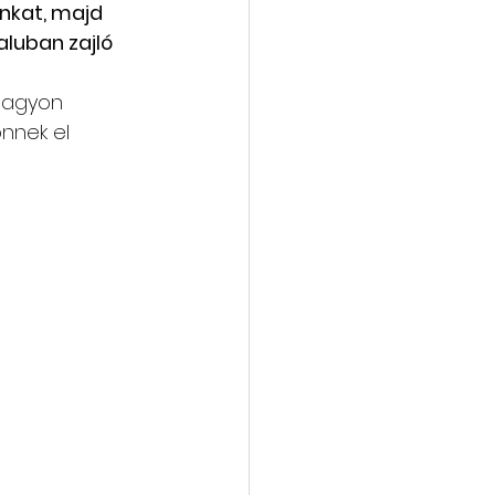
nkat, majd 
aluban zajló 
vába
Galéria
 Nagyon 
nnek el 