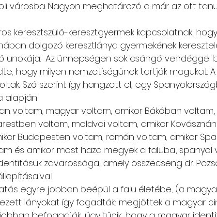
li városba. Nagyon meghatározó a már az ott tanul
ros keresztszülő-keresztgyermek kapcsolatnak, hogy 
onában dolgozó keresztlánya gyermekének keresztelőj
ső unokája.  Az ünnepségen sok csángó vendéggel b
dte, hogy milyen nemzetiségűnek tartják magukat. A 
ak. Szó szerint így hangzott el, egy Spanyolország
 alapján:
ban voltam, magyar voltam, amikor Bákóban voltam,
arestben voltam, moldvai voltam, amikor Kovászná
ikor Budapesten voltam, román voltam, amikor Spa
tam és amikor most haza megyek a faluba
,
 spanyol 
entitásuk zavarossága, amely összecseng dr. Pozs
lapításaival.
atás egyre jobban beépül a falu életébe, (a magya
ezett lányokat így fogadták: megjöttek a magyar cin
obban befogadják, úgy tűnik, hogy a magyar identi