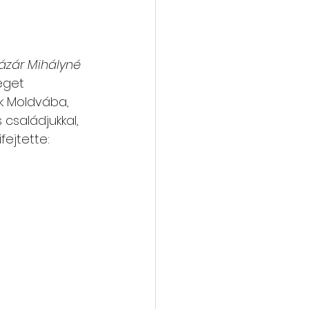
ázár Mihályné 
eget 
k Moldvába, 
 családjukkal, 
fejtette: 