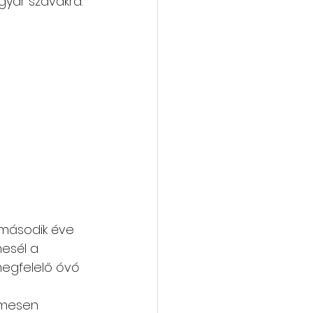
yar szavakra. 
 második éve 
esél a 
megfelelő óvó 
lmesen 