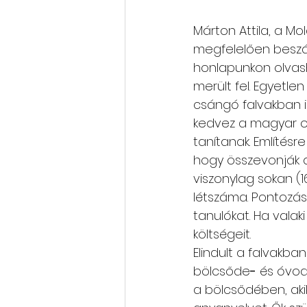
Márton Attila, a M
megfelelően beszámo
honlapunkon olvash
merült fel. Egyetle
csángó falvakban i
kedvez a magyar ok
tanítanak. Említésr
hogy összevonják a
viszonylag sokan (1
létszáma. Pontozás
tanulókat. Ha valaki
költségeit.
Elindult a falvakb
bölcsőde
-
 és óvo
a bölcsődében, akik 