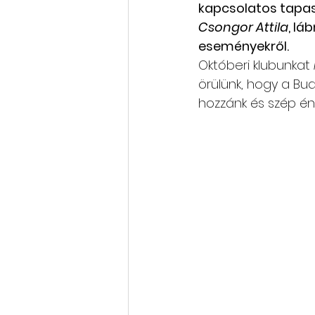
kapcsolatos tapasz
Csongor Attila
, lá
Rólunk szól: cikkek, videók
eseményekről.
Októberi klubunkat 
örülünk, hogy a Bu
Oktatás, továbbképzés
hozzánk és szép én