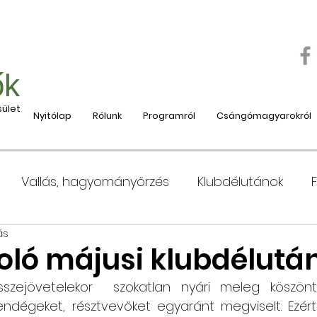
ők
ület
Nyitólap
Rólunk
Programról
Csángómagyarokról
Vallás, hagyományőrzés
Klubdélutánok
ás
 Moldvába
Moldvai iskolák, tanárok bemutatása
ló májusi klubdélután
szejövetelekor  szokatlan nyári meleg köszöntö
e
Nyaralás, táboroztatás
Szociális és jótéko
endégeket, résztvevőket egyaránt megviselt. Ezér