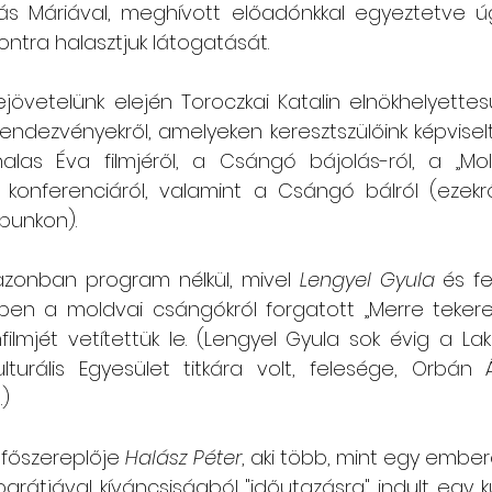
rás Máriával, meghívott előadónkkal egyeztetve úg
ntra halasztjuk látogatását. 
Csángó témájú könyv, videó
Utazások Mold
zejövetelünk elején Toroczkai Katalin elnökhelyette
endezvényekről, amelyeken keresztszülőink képviselt
Keresztszülő-portré
Várjuk történeteiket!
alas Éva filmjéről, a Csángó bájolás-ról, a „Mo
konferenciáról, valamint a Csángó bálról (ezekrő
punkon).
onban program nélkül, mivel 
Lengyel Gyula
 és f
ben a moldvai csángókról forgatott „Merre teker
lmjét vetítettük le. (Lengyel Gyula sok évig a La
urális Egyesület titkára volt, felesége, Orbán 
)
főszereplője 
Halász Péter
, aki több, mint egy emberö
arátjával kíváncsiságból "időutazásra" indult egy k