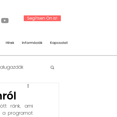
Segítsen Ön is!
Hírek
Információk
Kapcsolat
Falugazdák
ról
tt ránk, ami 
nysági munka
t a programot 