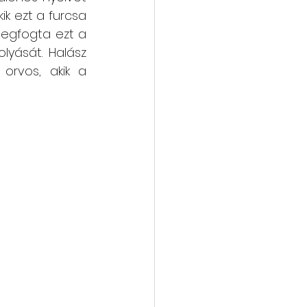
ik ezt a furcsa 
megfogta ezt a 
yását. Halász 
orvos, akik a 