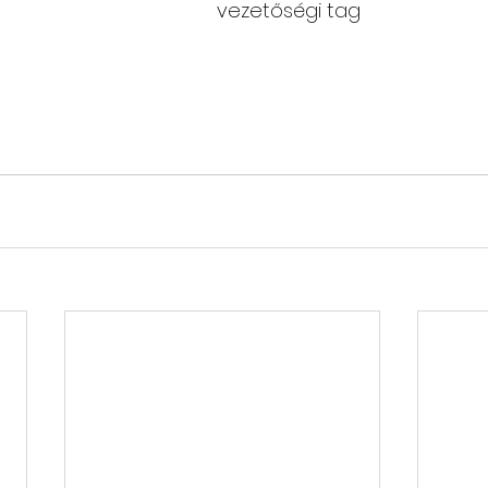
programszervező  					
vezetőségi tag