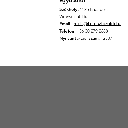
Egyesület
Székhely:
1125 Budapest,
Virányos út 16.
Email
: i
roda@keresztszulok.hu
Telefon
: +36 30 279 2688
Nyilvántartási szám:
12537