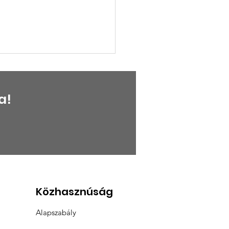
a!
ŐPONTBAN MÁRCIUS
7-ÉN LESZ A KLUB
Közhasznúság
Alapszabály