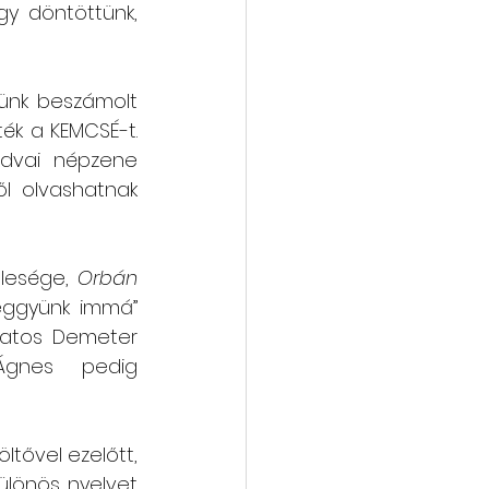
y döntöttünk, 
vába
Galéria
sünk beszámolt 
ék a KEMCSÉ-t. 
ldvai népzene 
l olvashatnak 
elesége, 
Orbán 
eggyünk immá” 
katos Demeter 
Ágnes  pedig  
ltővel ezelőtt, 
ülönös nyelvet 