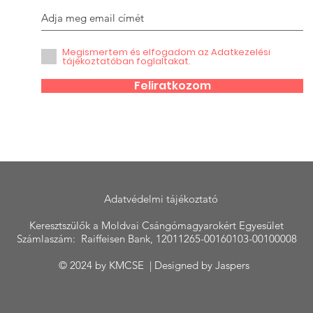
Megismertem és elfogadom az Adatkezelési
tájékoztatóban foglaltakat.
Feliratkozom
Adatvédelmi tájékoztató
Keresztszülők a Moldvai Csángómagyarokért Egyesület
Számlaszám: Raiffeisen Bank, 12011265-00160103-00100008
© 2024 by KMCSE | Designed by
Jaspers