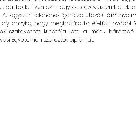
luba, felderítvén azt, hogy kik is ezek az emberek, ak
ik. Az egyszeri kalandnak ígérkező utazás  élménye 
 oly annyira, hogy meghatározta életük további fol
k szakavatott kutatója lett, a másik háromból 
vosi Egyetemen szereztek diplomát.