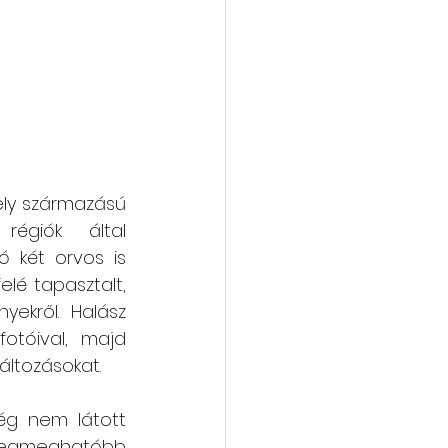
ly származású 
égiók  által 
 két orvos is 
elé tapasztalt, 
kről. Halász 
otóival, majd 
áltozásokat. 
ég nem látott 
legmeghatóbb 