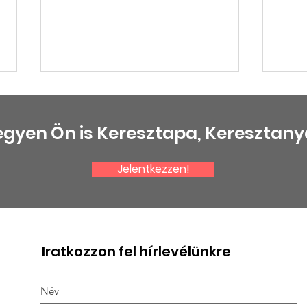
egyen Ön is Keresztapa, Keresztany
Jelentkezzen!
KÖNYVBEMUTATÓ VOLT A
ÚJ ID
MÁRCIUSI KLUBON
Iratkozzon fel hírlevélünkre