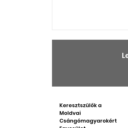
L
Magyar Zoltán
néprajzkutató volt az
áprilisi klubunk vendége
Keresztszülők a
Moldvai
Csángómagyarokért