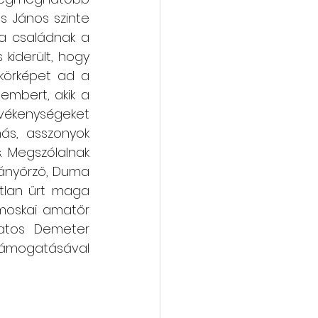
s János szinte 
a családnak a 
kiderült, hogy 
körképet ad a 
mbert, akik a 
vékenységeket 
nás, asszonyok 
 Megszólalnak 
mányőrző, Duma 
atlan űrt maga 
moskai amatőr 
atos Demeter 
támogatásával 