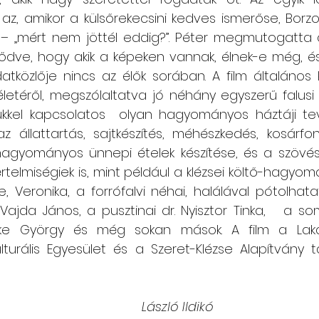
 az, amikor a külsőrekecsini kedves ismerőse, Borzo
 – „mért nem jöttél eddig?”. Péter megmutogatta 
lődve, hogy akik a képeken vannak, élnek-e még, és 
tközlője nincs az élők sorában. A film általános 
téről, megszólaltatva jó néhány egyszerű falusi e
kkel kapcsolatos  olyan hagyományos háztáji te
az állattartás, sajtkészítés, méhészkedés, kosárfo
hagyományos ünnepi ételek készítése, és a szövés.
 értelmiségiek is, mint például a klézsei költő-hagyo
, Veronika, a forrófalvi néhai, halálával pótolhat
ajda János, a pusztinai dr. Nyisztor Tinka,   a so
nke György és még sokan mások. A film a Lak
urális Egyesület és a Szeret-Klézse Alapítvány 
Büttner Sarolta 					         László Ildikó