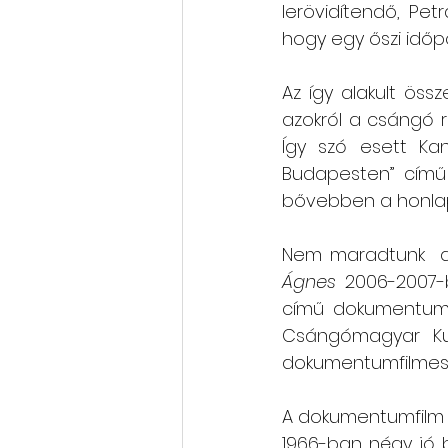
lerövidítendő, Pet
hogy egy őszi időpo
Rólunk szól: cikkek, videók
Az így alakult öss
azokról a csángó r
Oktatás, továbbképzés
Így szó esett Kan
Budapesten” című 
bővebben a honla
Nem maradtunk  az
Ágnes
 2006-2007-
című dokumentumfi
Csángómagyar Kult
dokumentumfilmes.
A dokumentumfilm 
1966-ban négy jó b