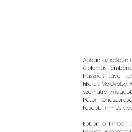
Abban az időben Ro
diplomás embereke
használt, távoli t
kikerült Moldvába. A
számukra megdöbbe
Péter rendszerese
később film- és vid
Ebben a filmben é
kedves ismerőseit