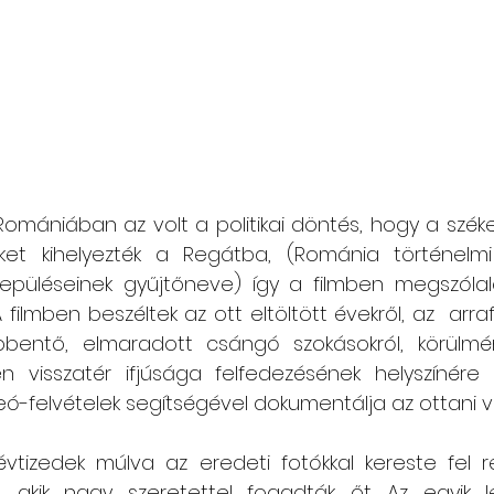
mániában az volt a politikai döntés, hogy a széke
t kihelyezték a Regátba, (Románia történelmi r
elepüléseinek gyűjtőneve) így a filmben megszólaló
 filmben beszéltek az ott eltöltött évekről, az  arraf
ntő, elmaradott csángó szokásokról, körülménye
n visszatér ifjúsága felfedezésének helyszínére f
eó-felvételek segítségével dokumentálja az ottani v
vtizedek múlva az eredeti fotókkal kereste fel r
, akik nagy szeretettel fogadták őt. Az egyik 