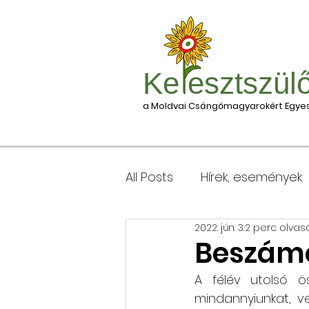
Ke esztszül
a Moldvai Csángómagyarokért Egyes
All Posts
Hírek, események
2022. jún. 3.
2 perc olvas
Csomagleadás, érkezése
Beszámo
A félév utolsó ös
Keresztgyerekek levélcím
mindannyiunkat, v