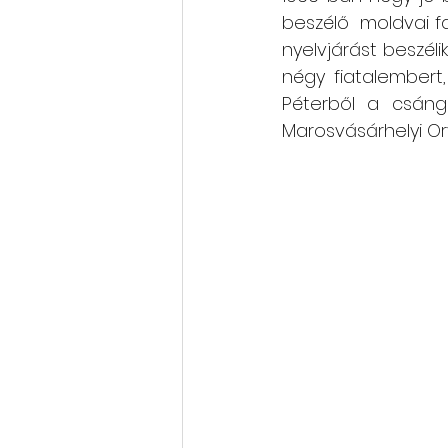
beszélő  moldvai fa
nyelvjárást beszél
négy fiatalembert,
Péterből a csángó
Marosvásárhelyi Or