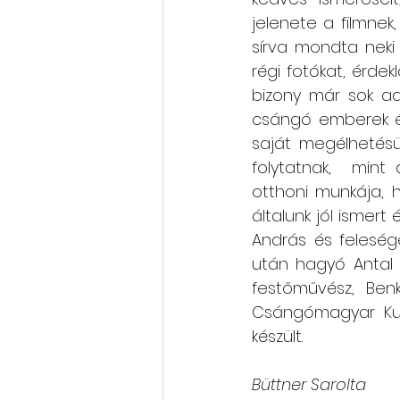
jelenete a filmnek,
sírva mondta neki
régi fotókat, érdek
bizony már sok ada
csángó emberek éle
saját megélhetésü
folytatnak,  mint 
otthoni munkája, 
általunk jól ismert
András és felesége
után hagyó Antal V
festőművész, Be
Csángómagyar Kult
készült. 