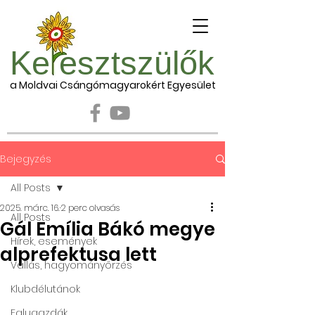
Ke esztszülők
a Moldvai Csángómagyarokért Egyesület
Bejegyzés
All Posts
2025. márc. 16.
2 perc olvasás
All Posts
Gál Emília Bákó megye
Hírek, események
alprefektusa lett
Vallás, hagyományőrzés
Klubdélutánok
Falugazdák