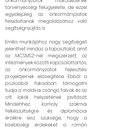
önkormányzatok működésének 
törvényességi felügyelete, de ezzel 
egyidejűleg az önkormányzatok 
feladatainak megoldásához való 
segítségnyújtás is.
Emília munkájához nagy segítséget 
jelenthet mindaz a tapasztalat, amit 
az MCSMSZ-nél megszerzett, az 
intézmények közötti kapcsolattartás, 
az önkormányzatok fejlesztési 
projektjeinek elősegítése. Ebből a 
pozícióból fakadóan támogatni 
tudja a moldvai csángó falvak és az 
ott lakók helyzetének javítását. 
Mindehhez komoly szakmai 
felkészültségre és diplomáciai 
érzékre lesz szüksége, hogy a 
kisebbségi érdekeket a román 