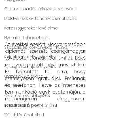
Csomagleadás, érkezése Moldvába
Moldvai iskolák, tanárok bemutatása
Keresztgyerekek levélcíme
Nyaralás, táboroztatás
Az évekkel ezelőtt Magyarországon 
Szociális és jótékonysági munka
diplomát szerzett csángómagyar 
Rólunk szól: cikkek, videók
továbbtanulónkat, Gál Emíliát, Bákó 
megye alprefektusává nevezték ki. 
Csángó témájú könyv, videó
Ez bátorított fel arra, hogy 
Utazások Moldvába
személyesen gratuláljak Emíliának, 
és telefonon, illetve az internetes 
Galéria
kommunikáció egyik csatornáján, a 
Oktatás, továbbképzés
messengeren kifaggassam 
rendkívüli kinevezéséről.
Keresztszülő-portré
Várjuk történeteiket!