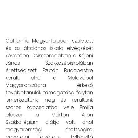
Gál Emília Magyarfaluban született 
és az általános iskola elvégzését 
követően Csíkszeredában a Kájoni 
János Szakközépiskolában 
érettségizett. Ezután Budapestre 
került, ahol a Moldvából 
Magyarországra érkező 
továbbtanulók támogatása folytán 
ismerkedtünk meg és kerültünk 
szoros kapcsolatba vele. Emília 
először a Márton Áron 
Szakkollégium diákja volt, ahol 
magyarországi érettségire, 
egyetemi felvételre felkészítő 