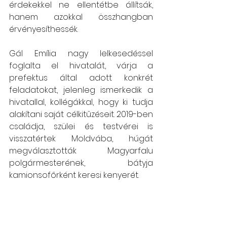
érdekekkel ne ellentétbe állítsák, 
hanem azokkal összhangban 
érvényesíthessék.  
Gál Emília nagy lelkesedéssel 
foglalta el hivatalát, várja a 
prefektus által adott konkrét 
feladatokat, jelenleg ismerkedik a 
hivatallal, kollégákkal, hogy ki tudja 
alakítani saját célkitűzéseit. 2019-ben 
családja, szülei és testvérei is 
visszatértek Moldvába, húgát 
megválasztották Magyarfalu 
polgármesterének, bátyja 
kamionsofőrként keresi kenyerét.