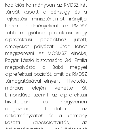
koalíciós kormányban az RMDSZ két 
tárcát kapott, a pénzügyi és a 
fejlesztési minisztériumot irányítja. 
Ennek eredményeként az RMDSZ 
több megyében prefektusi vagy 
alprefektusi pozíciókhoz jutott, 
amelyeket pályázati úton lehet 
megszerezni. Az MCSMSZ elnöke, 
Pogár László biztatására Gál Emília 
megpályázta a Bákó megyei 
alprefektusi pozíciót, amit az RMDSZ 
támogatásával elnyert.  Hivatalát 
március elején vehette át. 
Elmondása szerint az alprefektusi 
hivatalban kb. negyvenen 
dolgoznak, feladatuk az 
önkormányzatok és a kormány 
közötti kapcsolattartás, az 