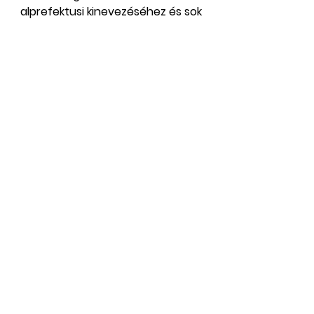
alprefektusi kinevezéséhez és sok 
sikert kívánunk munkájához!
Toroczkay Katalin, alelnök
Továbbtanulókat támogató 
csoport
Az összes
Friss
megtekintése
bejegyzések