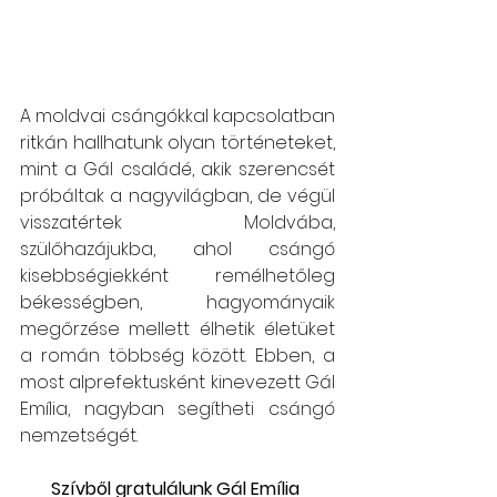
A moldvai csángókkal kapcsolatban 
ritkán hallhatunk olyan történeteket, 
mint a Gál családé, akik szerencsét 
próbáltak a nagyvilágban, de végül 
visszatértek Moldvába, 
szülőhazájukba, ahol csángó 
kisebbségiekként remélhetőleg 
békességben, hagyományaik 
megőrzése mellett élhetik életüket 
a román többség között. Ebben, a 
most alprefektusként kinevezett Gál 
Emília, nagyban segítheti csángó 
nemzetségét.
Szívből gratulálunk Gál Emília 