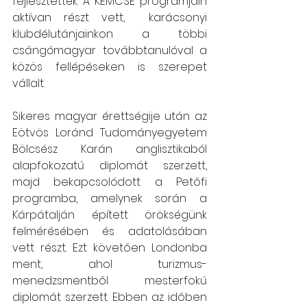
fejlesztették. A KEMCSE programjain 
aktívan részt vett,  karácsonyi 
klubdélutánjainkon a többi 
csángómagyar továbbtanulóval a 
közös fellépéseken is szerepet 
vállalt.
Sikeres magyar érettségije után az 
Eötvös Loránd Tudományegyetem 
Bölcsész Karán anglisztikaból 
alapfokozatú diplomát szerzett, 
majd bekapcsolódott a Petőfi 
programba, amelynek során a 
Kárpátalján épített örökségünk 
felmérésében és adatolásában 
vett részt. Ezt követően Londonba 
ment, ahol turizmus-
menedzsmentből mesterfokú 
diplomát szerzett. Ebben az időben 