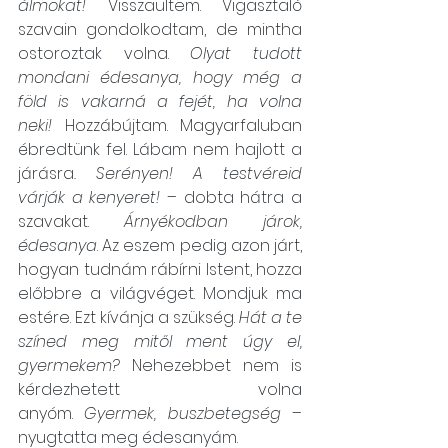
álmokat!
 Visszaültem. Vigasztaló 
szavain gondolkodtam, de mintha 
ostoroztak volna. 
Olyat tudott 
mondani édesanya, hogy még a 
föld is vakarná a fejét, ha volna 
neki!
 Hozzábújtam. Magyarfaluban 
ébredtünk fel. Lábam nem hajlott a 
járásra
. Serényen! A testvéreid 
várják a kenyeret!
 – dobta hátra a 
szavakat. 
Árnyékodban járok, 
édesanya
. Az eszem pedig azon járt, 
hogyan tudnám rábírni Istent, hozza 
előbbre a világvéget. Mondjuk ma 
estére. Ezt kívánja a szükség. 
Hát a te 
színed meg mitől ment úgy el, 
gyermekem? 
Nehezebbet nem is 
kérdezhetett volna 
anyóm. 
Gyermek, buszbetegség
 – 
nyugtatta meg édesanyám.