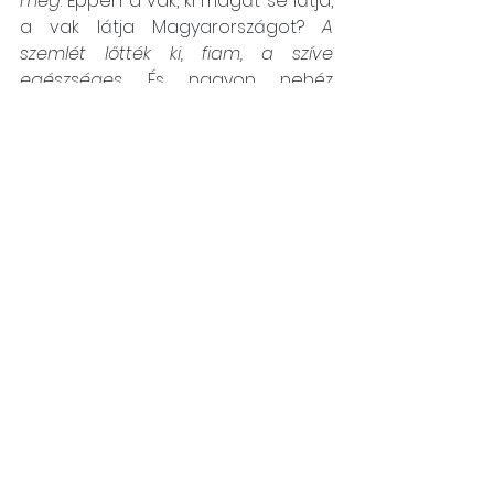
meg
. Éppen a vak, ki magát se látja, 
a vak látja Magyarországot? 
A 
szemlét lőtték ki, fiam, a szíve 
egészséges
. És nagyon nehéz 
megtanulni tangóharmonikázni?
Iancu Laura
Forrás: 
https://litera.hu/irodalom/elso-
kozles/iancu-laura-megtanulni-
tangoharmonikazni.html
Csángó témájú könyv, videó