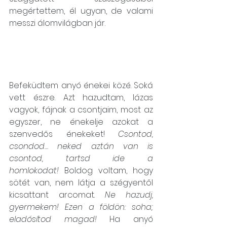
megértettem, él ugyan, de valami 
messzi álomvilágban jár.
Befeküdtem anyó énekei közé. Soká 
vett észre. Azt hazudtam, lázas 
vagyok, fájnak a csontjaim, most az 
egyszer, ne énekelje azokat a 
szenvedős énekeket! 
Csontod, 
csondod… neked aztán van is 
csontod, tartsd ide a 
homlokodat!
 Boldog voltam, hogy 
sötét van, nem látja a szégyentől 
kicsattant arcomat. 
Ne hazudj, 
gyermekem! Ezen a földön: soha; 
eladósítod magad!
 Ha anyó 