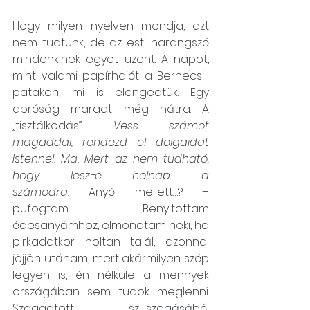
Hogy milyen nyelven mondja, azt 
nem tudtunk, de az esti harangszó 
mindenkinek egyet üzent. A napot, 
mint valami papírhajót a Berhecsi-
patakon, mi is elengedtük. Egy 
apróság maradt még hátra. A 
„tisztálkodás”. 
Vess számot 
magaddal, rendezd el dolgaidat 
Istennel. Ma. Mert az nem tudható, 
hogy lesz-e holnap a 
számodra.
 Anyó mellett…? – 
pufogtam. Benyitottam 
édesanyámhoz, elmondtam neki, ha 
pirkadatkor holtan talál, azonnal 
jöjjön utánam, mert akármilyen szép 
legyen is, én nélküle a mennyek 
országában sem tudok meglenni. 
Szaggatott szuszogásából 