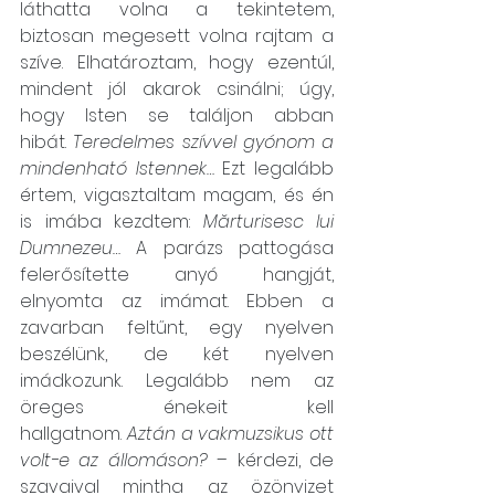
láthatta volna a tekintetem, 
biztosan megesett volna rajtam a 
szíve. Elhatároztam, hogy ezentúl, 
mindent jól akarok csinálni; úgy, 
hogy Isten se találjon abban 
hibát. 
Teredelmes szívvel gyónom a 
mindenható Istennek…
 Ezt legalább 
értem, vigasztaltam magam, és én 
is imába kezdtem: 
Mărturisesc lui 
Dumnezeu…
 A parázs pattogása 
felerősítette anyó hangját, 
elnyomta az imámat. Ebben a 
zavarban feltűnt, egy nyelven 
beszélünk, de két nyelven 
imádkozunk. Legalább nem az 
öreges énekeit kell 
hallgatnom. 
Aztán a vakmuzsikus ott 
volt-e az állomáson?
 – kérdezi, de 
szavaival mintha az özönvizet 