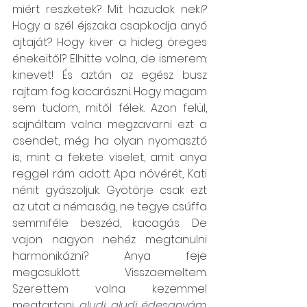
miért reszketek? Mit hazudok neki? 
Hogy a szél éjszaka csapkodja anyó 
ajtaját? Hogy kiver a hideg öreges 
énekeitől? Elhitte volna, de ismerem: 
kinevet! És aztán az egész busz 
rajtam fog kacarászni. Hogy magam 
sem tudom, mitől félek. Azon felül, 
sajnáltam volna megzavarni ezt a 
csendet, még ha olyan nyomasztó 
is, mint a fekete viselet, amit anya 
reggel rám adott. Apa nővérét, Kati 
nénit gyászoljuk. Gyötörje csak ezt 
az utat a némaság, ne tegye csúffa 
semmiféle beszéd, kacagás. De 
vajon nagyon nehéz megtanulni 
harmonikázni? Anya feje 
megcsuklott. Visszaemeltem. 
Szerettem volna kezemmel 
megtartani, 
aludj, aludj édesanyám
. 