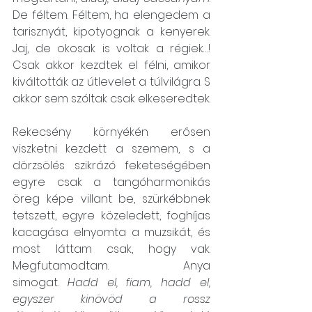
De féltem. Féltem, ha elengedem a 
tarisznyát, kipotyognak a kenyerek. 
Jaj, de okosak is voltak a régiek…! 
Csak akkor kezdtek el félni, amikor 
kiváltották az útlevelet a túlvilágra. S 
akkor sem szóltak csak elkeseredtek.
Rekecsény környékén erősen 
viszketni kezdett a szemem, s a 
dörzsölés szikrázó feketeségében 
egyre csak a tangóharmonikás 
öreg képe villant be, szürkébbnek 
tetszett, egyre közeledett, foghíjas 
kacagása elnyomta a muzsikát, és 
most láttam csak, hogy vak. 
Megfutamodtam. Anya 
simogat. 
Hadd el, fiam, hadd el, 
egyszer kinövöd a rossz 