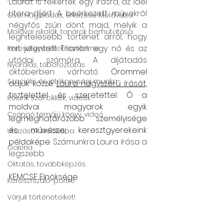
Laurát is felkérték egy írásra, az idei 
Litera-díjért. A beérkezett művekről 
Csomagleadás, érkezése Moldvába
négyfős zsűri dönt majd, melyik a 
Moldvai iskolák, tanárok bemutatása
leghitelesebb történet arról, hogy 
mit jelentett Trianon egy nő és az 
Keresztgyerekek levélcíme
utódai számára. A díjátadás 
Nyaralás, táboroztatás
októberben várható. 
Örömmel 
Szociális és jótékonysági munka
adjuk közzé 
Laura nagyszerű írását,
tisztelettel és szeretettel. Ő a 
Rólunk szól: cikkek, videók
moldvai magyarok egyik 
Csángó témájú könyv, videó
legmeghatározóbb személyisége 
és művésze, keresztgyerekeink 
Utazások Moldvába
példaképe. 
Számunkra Laura írása a 
Galéria
legszebb.
Oktatás, továbbképzés
KEMCSE Elnöksége
Keresztszülő-portré
Várjuk történeteiket!