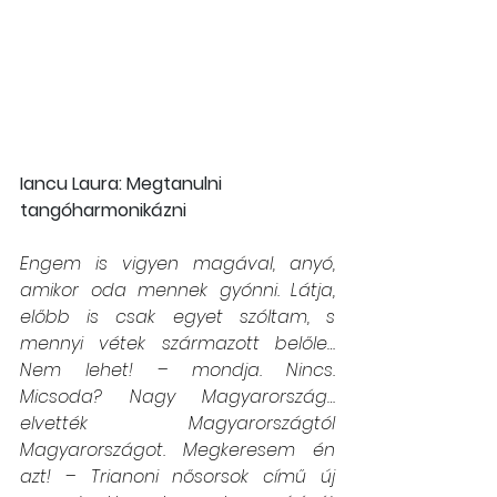
Iancu Laura: Megtanulni 
tangóharmonikázni
Engem is vigyen magával, anyó, 
amikor oda mennek gyónni. Látja, 
előbb is csak egyet szóltam, s 
mennyi vétek származott belőle… 
Nem lehet! – mondja. Nincs. 
Micsoda? Nagy Magyarország… 
elvették Magyarországtól 
Magyarországot. Megkeresem én 
azt! – Trianoni nősorsok című új 