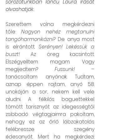
sorozatunkban Iancu Laura írását 
olvashatják.
Szerettem volna megkérdezni 
tőle: 
Nagyon nehéz megtanulni 
tangóharmonikázni?
 De anya most 
is elrántott. 
Serényen! Lekéssük a 
buszt!
 Az öreg kacsintott. 
Elszégyelltem magam. Vagy 
megijedtem? 
Fussunk! 
– 
tanácsoltam anyának. Tudtam, 
aznap éppen rajtam, anyó 58. 
unokáján a sor, nekem kell vele 
aludni. A félkilós baguettekkel 
tömött tarisznyát az idegességtől 
zsibbadó végtagjaimra pakoltam, 
nehogy ez az őrlő lábzakatolás 
felébressze szegény 
édesanyát. Mert ha megkérdezi: 