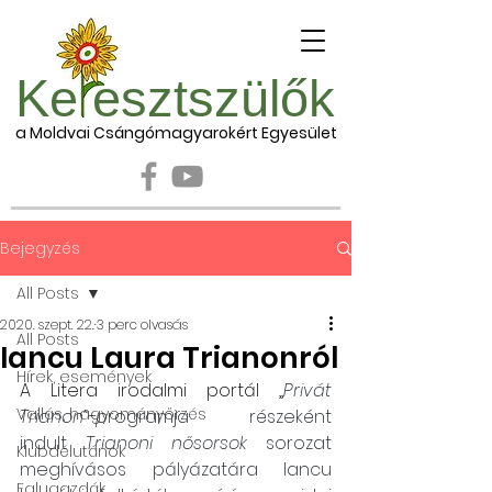
Ke esztszülők
a Moldvai Csángómagyarokért Egyesület
Bejegyzés
All Posts
2020. szept. 22.
3 perc olvasás
All Posts
Iancu Laura Trianonról
Hírek, események
A Litera irodalmi portál „
Privát 
Vallás, hagyományőrzés
Trianon”-p
rogramja részeként 
indult 
Trianoni nősorsok
 sorozat 
Klubdélutánok
meghívásos pályázatára Iancu 
Falugazdák