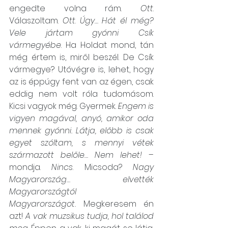
engedte volna rám. 
Ott
. 
Válaszoltam. 
Ott
. 
Úgy… Hát él még? 
Vele jártam gyónni Csík 
vármegyébe
. Ha Holdat mond, tán 
még értem is, miről beszél. De Csík 
vármegye? Utóvégre is, lehet, hogy 
az is éppúgy fent van az égen, csak 
eddig nem volt róla tudomásom. 
Kicsi vagyok még. Gyermek. 
Engem is 
vigyen magával, anyó, amikor oda 
mennek gyónni. Látja, előbb is csak 
egyet szóltam, s mennyi vétek 
származott belőle… Nem lehet!
 – 
mondja. 
Nincs
. Micsoda? 
Nagy 
Magyarország… elvették 
Magyarországtól 
Magyarországot.
 Megkeresem én 
azt! 
A vak muzsikus tudja, hol találod 