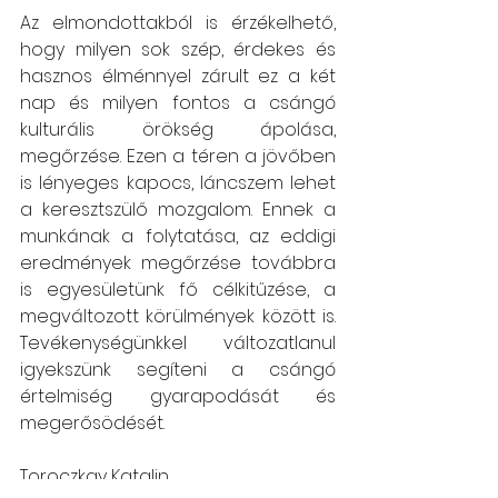
Az elmondottakból is érzékelhető, 
hogy milyen sok szép, érdekes és 
hasznos élménnyel zárult ez a két 
nap és milyen fontos a csángó 
kulturális örökség ápolása, 
megőrzése. Ezen a téren a jövőben 
is lényeges kapocs, láncszem lehet 
a keresztszülő mozgalom. Ennek a 
munkának a folytatása, az eddigi 
eredmények megőrzése továbbra 
is egyesületünk fő célkitűzése, a 
megváltozott körülmények között is. 
Tevékenységünkkel változatlanul  
igyekszünk segíteni a csángó 
értelmiség gyarapodását és 
megerősödését.
Toroczkay Katalin