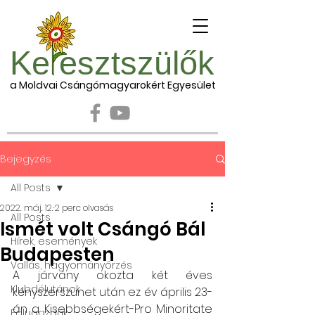
Ke esztszülők
a Moldvai Csángómagyarokért Egyesület
Bejegyzés
All Posts
2022. máj. 12.
2 perc olvasás
All Posts
Ismét volt Csángó Bál
Hírek, események
Budapesten
Vallás, hagyományőrzés
A járvány okozta két éves 
Klubdélutánok
kényszerszünet után ez év április 23-
án a Kisebbségekért-Pro Minoritate 
Falugazdák