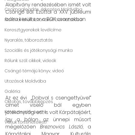
Alapítvány rendezésében ismét volt 
Csomagleadás, érkezése Moldvába
Csángó Bál. Ezúttal a XXV. jubileumi 
bálra került sor a BOK csarnokban. 
Moldvai iskolák, tanárok bemutatása
Keresztgyerekek levélcíme
Nyaralás, táboroztatás
Szociális és jótékonysági munka
Rólunk szól: cikkek, videók
Csángó témájú könyv, videó
Utazások Moldvába
Galéria
Az ez évi  „Dobval s csengettyűvel” 
Oktatás, továbbképzés
címet viselő bál egyben 
Keresztszülő-portré
jótékonysági est is volt Kárpátaljáért, 
így a bálon az ünnepi műsort 
Várjuk történeteiket!
megelőzően 
Breznovics László,
 a 
Kárpátaljai Magyar Kulturális 