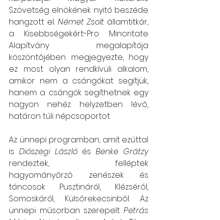
Szövetség elnökének nyitó beszéde 
hangzott el
. Német Zsolt
 államtitkár, 
a Kisebbségekért-Pro Minoritate 
Alapítvány megalapítója  
köszöntőjében megjegyezte, hogy 
ez most olyan rendkívüli alkalom, 
amikor nem a csángókat segítjük, 
hanem a csángók segíthetnek egy 
nagyon nehéz helyzetben lévő, 
határon túli népcsoportot.
Az ünnepi programban, amit ezúttal 
is 
Diószegi László
 és 
Benke Grátzy
rendeztek, felléptek 
hagyományőrző zenészek és 
táncosok Pusztináról, Klézséről, 
Somoskáról, Külsőrekecsinből. Az 
ünnepi műsorban szerepelt 
Petrás 