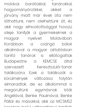
moldvai barátokkal, tanárokkal, 
hagyományőrzőkkel, akiket a 
járvány miatt már évek óta nem 
láthattunk, nem ölelhettünk át, és 
akik nagy elhivatottsággal hosszú 
ideje tanítják a gyermekeknek a 
magyar nyelvet Moldvában. 
Korábban a csángó bálok 
alkalmával a magyar oktatásban 
tanító tanárok is ellátogattak 
Budapestre a KEMCSE által 
szervezett Keresztszülő-tanár 
találkozóra. Ezek a találkozók a 
körülmények változása folytán 
elmaradtak, de ez alkalommal is 
megörültünk egymásnak Istók 
Angélával, Benke Paulinával, Benke 
Pállal és másokkal, akik az MCSMSZ 