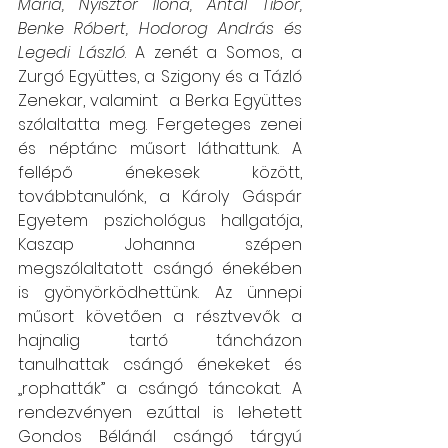
Mária, Nyisztor Ilona, Antal Tibor, 
Benke Róbert, Hodorog András és 
Legedi László
. A zenét a Somos, a 
Zurgó Együttes, a Szigony és a Tázló 
Zenekar, valamint  a Berka Együttes 
szólaltatta meg. Fergeteges zenei 
és néptánc műsort láthattunk. A 
fellépő énekesek között, 
továbbtanulónk, a Károly Gáspár 
Egyetem pszichológus hallgatója, 
Kaszap Johanna szépen 
megszólaltatott csángó énekében 
is gyönyörködhettünk. Az ünnepi 
műsort követően a résztvevők a 
hajnalig tartó táncházon 
tanulhattak csángó énekeket és 
„rophatták” a csángó táncokat. A 
rendezvényen ezúttal is lehetett 
Gondos Bélánál csángó tárgyú 