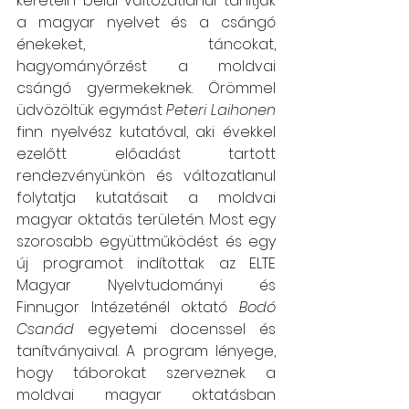
keretein belül változatlanul tanítják 
a magyar nyelvet és a csángó 
énekeket, táncokat, 
hagyományőrzést a moldvai 
csángó gyermekeknek. Örömmel 
üdvözöltük egymást 
Peteri Laihonen
finn nyelvész kutatóval, aki évekkel 
ezelőtt előadást tartott 
rendezvényünkön és változatlanul 
folytatja kutatásait a moldvai 
magyar oktatás területén. Most egy 
szorosabb együttműködést és egy 
új programot indítottak az ELTE 
Magyar Nyelvtudományi és 
Finnugor Intézeténél oktató 
Bodó 
Csanád
 egyetemi docenssel és 
tanítványaival. A program lényege, 
hogy táborokat szerveznek a 
moldvai magyar oktatásban 