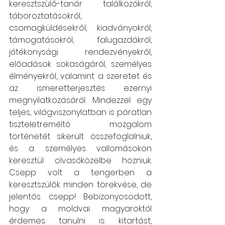
keresztszülő-tanár találkozókról, 
táboroztatásokról, 
csomagküldésekről, kiadványokról, 
támogatásokról, falugazdákról, 
jótékonysági rendezvényekről, 
előadások sokaságáról, személyes 
élményekről, valamint a szeretet és 
az ismeretterjesztés ezernyi 
megnyilatkozásáról. Mindezzel egy 
teljes, világviszonylatban is páratlan 
tiszteletreméltó mozgalom 
történetét sikerült összefoglalniuk, 
és a személyes vallomásokon 
keresztül olvasóközelbe hozniuk. 
Csepp volt a tengerben a 
keresztszülők minden törekvése, de 
jelentős csepp! Bebizonyosodott, 
hogy a moldvai magyaroktól 
érdemes tanulni is: kitartást, 