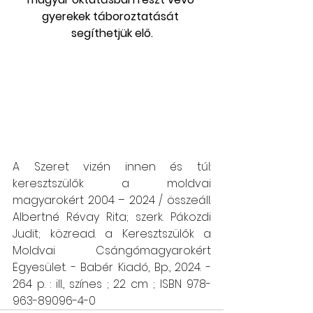
gyerekek táboroztatását 
segíthetjük elő.
A Szeret vizén innen és túl: 
keresztszülők a moldvai 
magyarokért 2004 – 2024 / összeáll. 
Albertné Révay Rita; szerk. Pákozdi 
Judit; közread. a Keresztszülők a 
Moldvai Csángómagyarokért 
Egyesület. - Babér Kiadó, Bp., 2024. - 
264 p. : ill., színes ; 22 cm ; ISBN 978-
963-89096-4-0