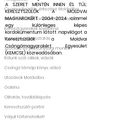
A SZERET MENTÉN INNEN ÉS TÚL: 
Csomagleadás, érkezése Moldvába
KERESZTSZÜLŐK A MOLDVAI 
MAGYAROKÉRT 2004-2024 címmel 
Moldvai iskolák, tanárok bemutatása
egy különleges képes 
Keresztgyerekek levélcíme
kordokumentum látott napvilágot a 
Nyaralás, táboroztatás
Keresztszülők a Moldvai 
Csángómagyarokért Egyesület 
Szociális és jótékonysági munka
(KEMCSE) közreadásában.  
Rólunk szól: cikkek, videók
Csángó témájú könyv, videó
Utazások Moldvába
Galéria
Oktatás, továbbképzés
Keresztszülő-portré
Várjuk történeteiket!