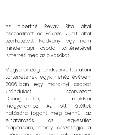
Az Albertné Révay Rita által 
összeállított és Pákozdi Judit által 
szerkesztett kiadvány egy nem 
mindennapi csoda történetével 
ismerteti meg az olvasókat.
Magyarország rendszerváltás utáni 
történetének egyik nehéz évében, 
2006-ban egy maroknyi csapat 
kirándulást szervezett 
Csángóföldre, a moldvai 
magyarokhoz. Az ott átéltek 
hatására fogant meg bennük az 
elhatározás az egyesület 
alapítására, amely összefogja a 
csángómagyar gyerekek magyar 