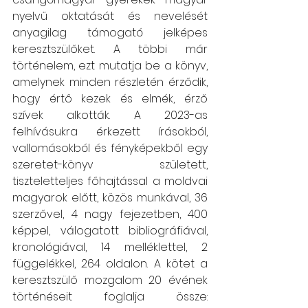
nyelvű oktatását és nevelését 
anyagilag támogató jelképes 
keresztszülőket. A többi már 
történelem, ezt mutatja be a könyv, 
amelynek minden részletén érződik, 
hogy értő kezek és elmék, érző 
szívek alkották. A 2023-as 
felhívásukra érkezett írásokból, 
vallomásokból és fényképekből egy 
szeretet-könyv született, 
tiszteletteljes főhajtással a moldvai 
magyarok előtt, közös munkával, 36 
szerzővel, 4 nagy fejezetben, 400 
képpel, válogatott bibliográfiával, 
kronológiával, 14 melléklettel, 2 
függelékkel, 264 oldalon. A kötet a 
keresztszülő mozgalom 20 évének 
történéseit foglalja össze: 