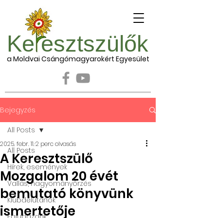
Ke esztszülők
a Moldvai Csángómagyarokért Egyesület
Bejegyzés
All Posts
2025. febr. 11.
2 perc olvasás
All Posts
A Keresztszülő
Hírek, események
Mozgalom 20 évét
Vallás, hagyományőrzés
bemutató könyvünk
Klubdélutánok
ismertetője
Falugazdák