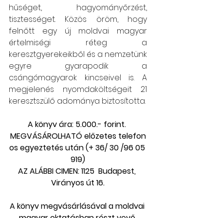
hűséget, hagyományőrzést, 
tisztességet. Közös öröm, hogy 
felnőtt egy új moldvai magyar 
értelmiségi réteg a 
keresztgyerekeikből és a nemzetünk 
egyre gyarapodik a 
csángómagyarok kincseivel is. A 
megjelenés nyomdaköltségeit 21 
keresztszülő adománya biztosította.
A könyv ára: 5.000.- forint. 
MEGVÁSÁROLHATÓ előzetes telefon
os egyeztetés után (+ 36/ 30 /96 05 
919)
AZ ALÁBBI CIMEN: 1125  Budapest, 
Virányos út 16.
A könyv megvásárlásával a moldvai 
magyar oktatásban részt vevő 