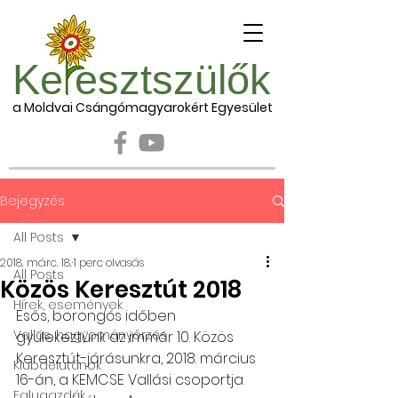
Ke esztszülők
a Moldvai Csángómagyarokért Egyesület
Bejegyzés
All Posts
2018. márc. 18.
1 perc olvasás
All Posts
Közös Keresztút 2018
Hírek, események
Esős, borongós időben 
Vallás, hagyományőrzés
gyülekeztünk az immár 10. Közös 
Keresztút-járásunkra, 2018. március 
Klubdélutánok
16-án, a KEMCSE Vallási csoportja 
Falugazdák