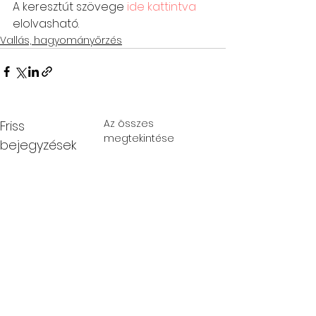
A keresztút szövege 
ide kattintva
elolvasható.
Vallás, hagyományőrzés
Az összes
Friss
megtekintése
bejegyzések