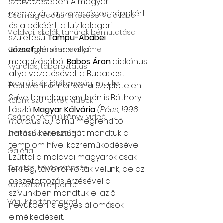
szervezésében. A magyar 
nemzetért, a szomszédos népekért 
Csomagleadás, érkezése Moldvába
és a békéért, a lujzikalagori 
Moldvai iskolák, tanárok bemutatása
születésű 
Tampu-Ababei 
József
plébános atya 
Keresztgyerekek levélcíme
megbízásából 
Babos Áron
 diakónus 
Nyaralás, táboroztatás
atya vezetésével, a Budapest-
Szociális és jótékonysági munka
Pestszentlőrinci Mária Szeplőtelen 
Szíve templomban. Idén is Báthory 
Rólunk szól: cikkek, videók
László 
Magyar Kálvária
(Pécs, 1996. 
Csángó témájú könyv, videó
március 15.)
 című megrendítő 
hatású keresztútját mondtuk a 
Utazások Moldvába
templom hívei közreműködésével. 
Galéria
Ezúttal a moldvai magyarok csak 
Oktatás, továbbképzés
lelkileg, távolról voltak velünk, de az 
összetartozás érzésével a 
Keresztszülő-portré
szívünkben mondtuk el az ő 
Várjuk történeteiket!
nevükben is egyes állomások 
elmélkedéseit: