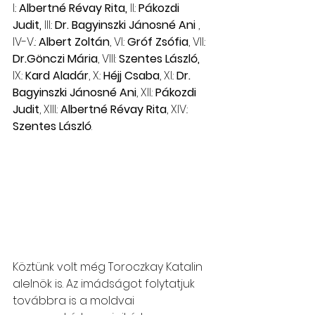
I.: 
Albertné Révay Rita,
 II.: 
Pákozdi 
Judit,
 III.: 
Dr. Bagyinszki Jánosné Ani
 , 
IV-V..: 
Albert Zoltán
, VI.: 
Gróf Zsófia
, VII.: 
Dr.Gönczi Mária
, VIII: 
Szentes László,
IX.: 
Kard Aladár
, X.: 
Héjj Csaba
, XI.: 
Dr. 
Bagyinszki Jánosné Ani
, XII.: 
Pákozdi 
Judit
, XIII.: 
Albertné Révay Rita
, XIV.: 
Szentes László
.
Köztünk volt még Toroczkay Katalin 
alelnök is. Az imádságot folytatjuk 
továbbra is a moldvai 