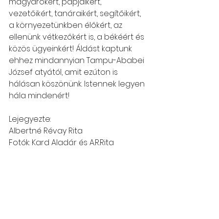
magyarokért, papjaikért, 
vezetőikért, tanáraikért, segítőikért, 
a környezetünkben élőkért, az 
ellenünk vétkezőkért is, a békéért és 
közös ügyeinkért! Áldást kaptunk 
ehhez mindannyian Tampu-Ababei 
József atyától, amit ezúton is 
hálásan köszönünk. Istennek legyen 
hála mindenért!
Lejegyezte:
Albertné Révay Rita
Fotók: Kard Aladár és A.R.Rita