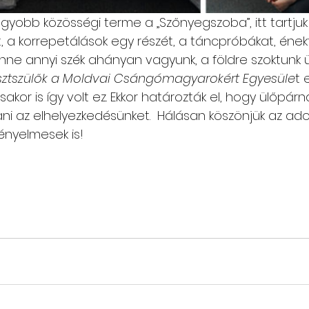
gyobb közösségi terme a „Szőnyegszoba”, itt tartjuk
 a korrepetálások egy részét, a táncpróbákat, ének
nne annyi szék ahányan vagyunk, a földre szoktunk ü
esztszülők a Moldvai Csángómagyarokért Egyesüle
t 
kor is így volt ez. Ekkor határozták el, hogy ülőpárná
i az elhelyezkedésünket.  Hálásan köszönjük az ad
kényelmesek is!