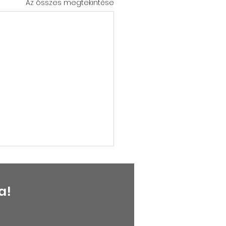
Az összes megtekintése
a!