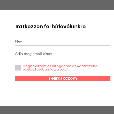
Halász Péterre
Gra
emlékezünk
kit
Iratkozzon fel hírlevélünkre
Megismertem és elfogadom az Adatkezelési
tájékoztatóban foglaltakat.
Feliratkozom