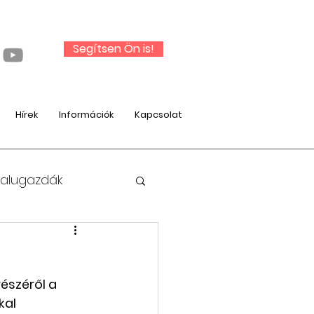
Segítsen Ön is!
Hírek
Információk
Kapcsolat
Falugazdák
észéről a 
nysági munka
al 