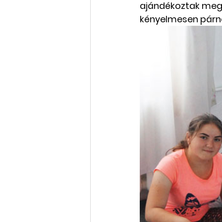
ajándékoztak meg 
kényelmesen párná
Rólunk szól: cikkek, videók
Oktatás, továbbképzés