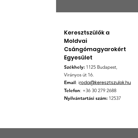
BESZÁMOLÓ A KEMCSE
ÉVES RENDES
KÖZGYÜLÉSÉRŐL
Keresztszülők a
Moldvai
Csángómagyarokért
Egyesület
Székhely:
1125 Budapest,
Virányos út 16.
Email
: i
roda@keresztszulok.hu
Telefon
: +36 30 279 2688
Nyilvántartási szám:
12537