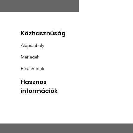
tulálunk a
üntetetteknek
Közhasznúság
Alapszabály
Mérlegek
Beszámolók
Hasznos
információk