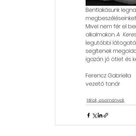
Bentlakásunk legna
megbeszéléseinket,
Mivel nem fér el be
alkalmakon. 
A  Ker
legutóbbi látogatása
segítenek megoldan
igazán jó ötlet és 
Ferencz Gabriella
vezető tanár
Hírek, események