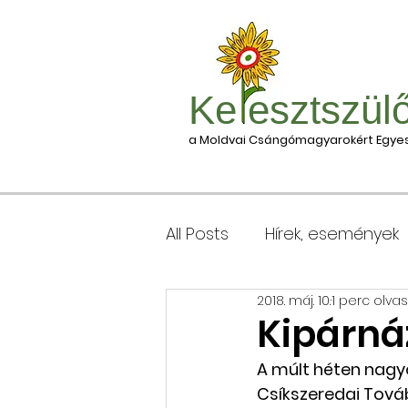
Ke esztszül
a Moldvai Csángómagyarokért Egyes
All Posts
Hírek, események
2018. máj. 10.
1 perc olva
Csomagleadás, érkezése
Kipárná
A múlt héten nagy
Keresztgyerekek levélcím
Csíkszeredai Tová