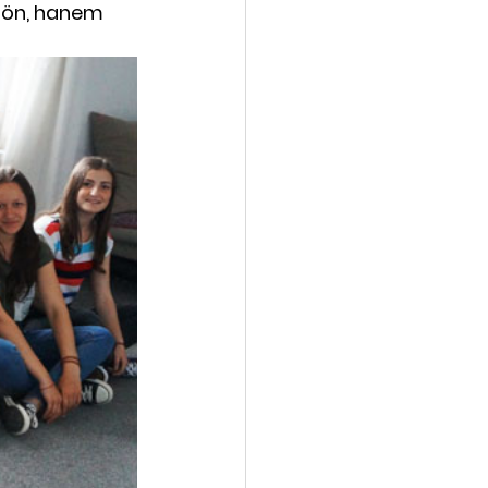
dön, hanem 
vába
Galéria