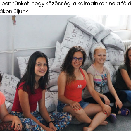
bennünket, hogy közösségi alkalmainkon ne a föl
kon üljünk.
Csángó témájú könyv, videó
Utazások Mold
Keresztszülő-portré
Várjuk történeteiket!