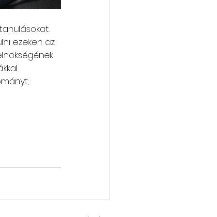
 
tanulásokat. 
lni ezeken az 
elnökségének 
kkal 
ományt, 