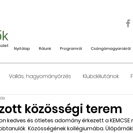
ők
ület
Nyitólap
Rólunk
Programról
Csángómagyarokról
Vallás, hagyományőrzés
Klubdélutánok
sás
 Moldvába
Moldvai iskolák, tanárok bemutatása
zott közösségi terem
on kedves és ötletes adomány érkezett a KEMCSE r
e
Nyaralás, táboroztatás
Szociális és jótéko
bbtanulók  Közösségének kollégiumába. Ülőpárnákk