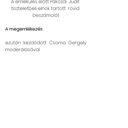
A emlékülés előtt Pákozdi  Judit 
tiszteletbeli elnök tartott  rövid 
beszámolót
A megemlékezés
ezután kezdődött Csoma Gergely 
moderálásával.