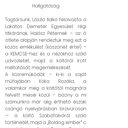
Hallgatóság
Tagtársunk, László Ildikó felolvasta a 
Lakatos Demeter Egyesület régi 
titkárának, Halász Péternek – az ő 
ötlete alapján rendeztük meg ezt a 
közös emlékülést (köszönet érte!) – 
a KEMCSE-hez és a nézőkhöz szóló 
üdvözletét, majd a költőről írott 
méltatását, megemlékezését.
A közreműködők – ki-ki a saját 
műfajában: Kóka Rozália, a 
valamikor még a költőtől magnóra 
felvett meséi közül – bizony a mi 
számunkra már alig érthető északi 
csángó nyelvjárásban bravúrosan 
— a költő Szabófalváról szóló 
történetét, majd a „Boldog ember” c. 