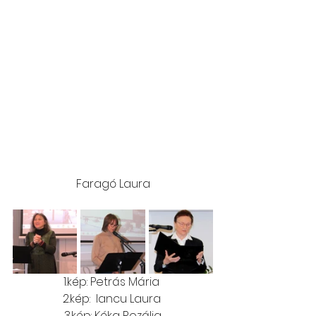
Faragó Laura
1.kép: Petrás Mária 
2.kép:  Iancu Laura 
3.kép: Kóka Rozália