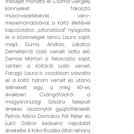
meséjét mondta el. Csoma Gergely 
könnyeket fakasztó 
műsorvezetésével, vers-, 
mesemondásával, a költő életével 
kapcsolatos „sztorizással” nyűgözte 
le a közönséget. Iancu Laura saját, 
majd Duma András, Lakatos 
Demeterről szóló versét adta elő. 
Demse Márton is felolvasta saját, 
szintén a költőről szóló versét, 
Faragó Laura is csodásan szavalta 
el a költő három versét és utána 
elénekelt egy, a még 40-es 
években Csángóföldről a 
magyarországi Sásdra települt 
énekes asszonytól gyűjtötténekét. 
Petrás Mária Domokos Pál Péter és 
Lükő Gábor kedvenc népdalát 
énekelte. A Kóka Rozália által néhány 