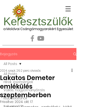
Ke esztszülők
a Moldvai Csángómagyarokért Egyesület
Bejegyzés
All Posts
2024. szept. 26.
2 perc olvasás
All Posts
Lakatos Demeter
Hírek, események
emlékülés
Vallás, hagyományőrzés
szeptemberben
Klubdélutánok
Frissítve:
2024. okt. 17.
Falugazdák