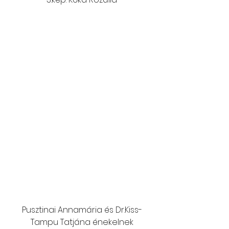
Pusztinai Annamária és Dr.Kiss-
Tampu Tatjána énekelnek