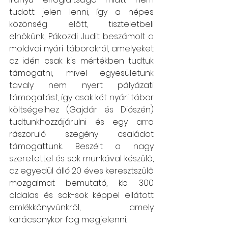
tudott jelen lenni, így a népes 
közönség előtt, tiszteletbeli 
elnökünk, Pákozdi Judit beszámolt a 
moldvai nyári táborokról, amelyeket 
az idén csak kis mértékben tudtuk 
támogatni, mivel egyesületünk 
tavaly nem nyert pályázati 
támogatást, így csak két nyári tábor 
költségeihez (Gajdár és Diószén) 
tudtunkhozzájárulni és egy arra 
rászoruló szegény családot 
támogattunk. Beszélt a nagy 
szeretettel és sok munkával készülő, 
az egyedül álló 20 éves keresztszülő 
mozgalmat bemutató, kb. 300 
oldalas és sok-sok képpel ellátott 
emlékkönyvünkről, amely 
karácsonykor fog megjelenni. 