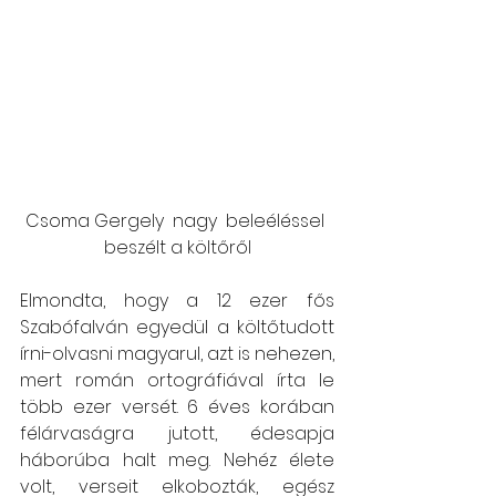
Csoma Gergely  nagy  beleéléssel 
beszélt a költőről
Elmondta, hogy a 12 ezer fős 
Szabófalván egyedül a költőtudott 
írni-olvasni magyarul, azt is nehezen, 
mert román ortográfiával írta le 
több ezer versét. 6 éves korában 
félárvaságra jutott, édesapja 
háborúba halt meg. Nehéz élete 
volt, verseit elkobozták, egész 