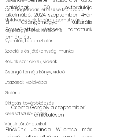
Lakatos Demeter szabófalvi költő 
halálának 50. évfordulója 
Csomagleadás, érkezése Moldvába
alkalmából. 2024. szeptember 14-én 
Moldvai iskolák, tanárok bemutatása
a Csángómagyar Kulturális 
Egyesülettel közösen tartottunk 
Keresztgyerekek levélcíme
emlékülést.
Nyaralás, táboroztatás
Szociális és jótékonysági munka
Rólunk szól: cikkek, videók
Csángó témájú könyv, videó
Utazások Moldvába
Galéria
Oktatás, továbbképzés
Csoma Gergely a szeptemberi 
Keresztszülő-portré
emlékülésen
Várjuk történeteiket!
Elnökünk, Jolanda Willemse más 
irányú elfoglaltsága miatt nem 