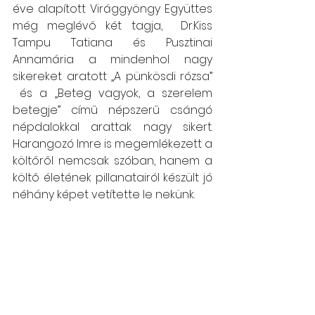
éve alapított Virággyöngy Együttes 
még meglévő két tagja,  Dr.Kiss 
Tampu Tatiana és Pusztinai 
Annamária a mindenhol nagy 
sikereket aratott „A pünkösdi rózsa” 
 és a „Beteg vagyok, a szerelem 
betegje” című népszerű csángó 
népdalokkal arattak nagy sikert. 
Harangozó Imre is megemlékezett a 
költőről nemcsak szóban, hanem a 
költő életének pillanatairól készült jó 
néhány képet vetítette le nekünk.