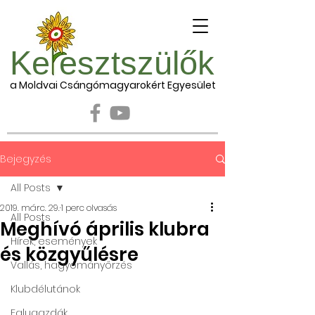
Ke esztszülők
a Moldvai Csángómagyarokért Egyesület
Bejegyzés
All Posts
2019. márc. 29.
1 perc olvasás
All Posts
Meghívó április klubra
Hírek, események
és közgyűlésre
Vallás, hagyományőrzés
Klubdélutánok
Falugazdák