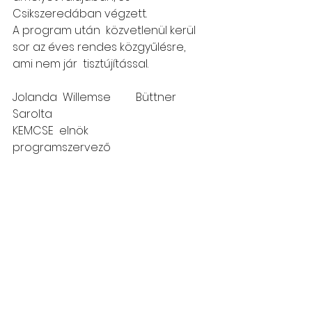
Csikszeredában végzett.
A program után  közvetlenül kerül 
sor az éves rendes közgyűlésre, 
ami nem jár  tisztújítással.
Jolanda  Willemse         Büttner 
Sarolta
KEMCSE  elnök                
programszervező