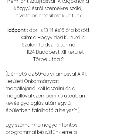
nem jár tisztújítással.  A tagoknak a 
közgyűlésről személyre szóló, 
hivatalos értesítést küldtünk.
Időpont :
 április 13. 14 és16 óra között.
        Cím:
 a Hegyvidéki Kulturális 
Szalon földszinti terme
             1124. Budapest, XII. kerület  
Törpe utca 2.
(Elérhető az 59-es villamossal. A XII. 
kerületi Önkormányzat 
megállójánál kell leszállni és a 
megállóval szembeni kis utcában 
kevés gyaloglás után egy új 
épületben található a helyszín.)
Egy számunkra nagyon fontos 
programmal készültünk erre a 