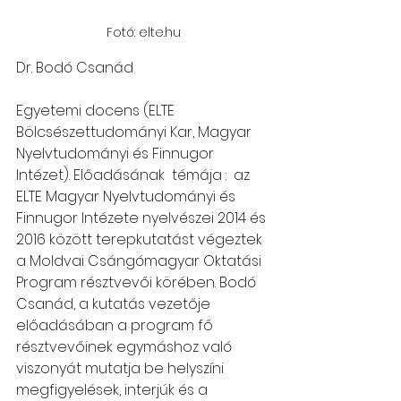
Fotó: elte.hu
Dr. Bodó Csanád 
Egyetemi docens (ELTE 
Bölcsészettudományi Kar, Magyar 
Nyelvtudományi és Finnugor 
Intézet). Előadásának  témája :  az 
ELTE Magyar Nyelvtudományi és 
Finnugor Intézete nyelvészei 2014 és 
2016 között terepkutatást végeztek 
a Moldvai Csángómagyar Oktatási 
Program résztvevői körében. Bodó 
Csanád, a kutatás vezetője 
előadásában a program fő 
résztvevőinek egymáshoz való 
viszonyát mutatja be helyszíni 
megfigyelések, interjúk és a 