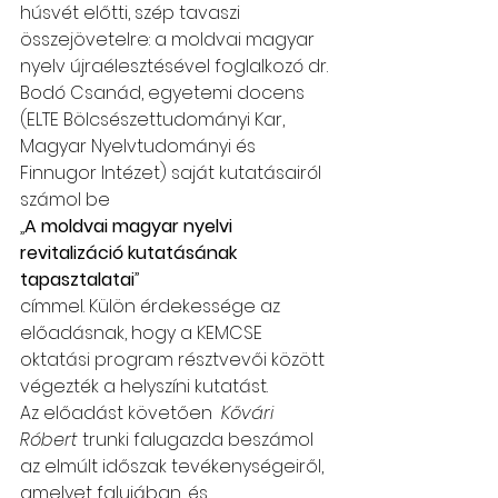
húsvét előtti, szép tavaszi 
összejövetelre: a moldvai magyar 
nyelv újraélesztésével foglalkozó dr. 
Bodó Csanád, egyetemi docens 
(ELTE Bölcsészettudományi Kar, 
Magyar Nyelvtudományi és 
Finnugor Intézet) saját kutatásairól 
számol be 
„
A moldvai magyar nyelvi 
revitalizáció kutatásának 
tapasztalatai
” 
címmel. Külön érdekessége az 
előadásnak, hogy a KEMCSE  
oktatási program résztvevői között 
végezték a helyszíni kutatást.
Az előadást követően 
 Kővári 
Róbert
 trunki falugazda beszámol 
az elmúlt időszak tevékenységeiről, 
amelyet falujában, és 