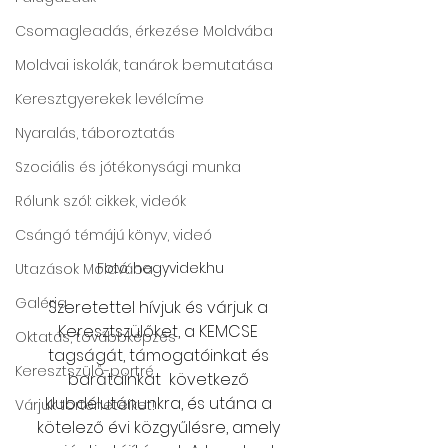
Csomagleadás, érkezése Moldvába
Moldvai iskolák, tanárok bemutatása
Keresztgyerekek levélcíme
Nyaralás, táboroztatás
Szociális és jótékonysági munka
Rólunk szól: cikkek, videók
Csángó témájú könyv, videó
Fotó: hegyvidek.hu
Utazások Moldvába
Galéria
Szeretettel hívjuk és várjuk a 
Keresztszülőket, a KEMCSE 
Oktatás, továbbképzés
tagságát, támogatóinkat és 
Keresztszülő-portré
barátainkat  következő 
klubdélutánunkra, és utána a 
Várjuk történeteiket!
kötelező évi közgyűlésre, amely 