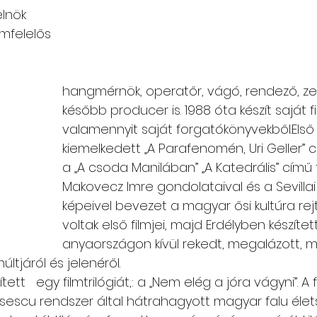
                                                           
amfelelős 
hangmérnök, operatőr, vágó, rendező, ze
később producer is. 1988 óta készít saját fi
valamennyit saját forgatókönyvekből.Első fi
kiemelkedett „A Parafenomén, Uri Geller” cí
a „A csoda Manilában” „A Katedrális” című 
Makovecz Imre gondolataival és a Sevillai
képeivel bevezet a magyar ősi kultúra rejt
voltak első filmjei, majd Erdélyben készített
anyaországon kívül rekedt, megalázott, m
tjáról és jelenéről.
ett   egy filmtrilógiát,: a „Nem elég a jóra vágyni”. A f
scu rendszer által hátrahagyott magyar falu élets