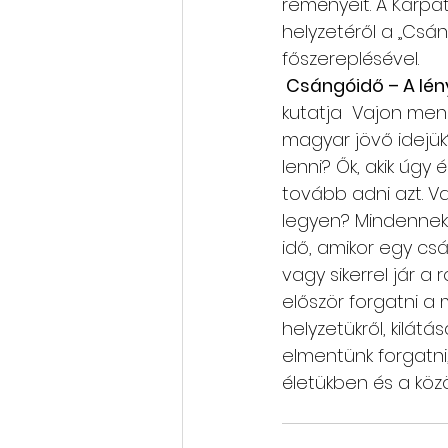
reményeit. A Kárpát
helyzetéről a „Csán
főszereplésével.
 Csángóidő – A lén
kutatja  Vajon me
magyar jövő idejük
lenni? Ők, akik úgy
tovább adni azt. Va
legyen? Mindennek 
idő, amikor egy cs
vagy sikerrel jár a
először forgatni a
helyzetükről, kilátás
elmentünk forgatni,
életükben és a köz