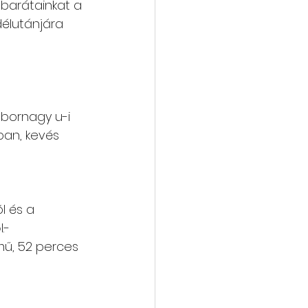
 barátainkat a 
délutánjára
vába
Galéria
ábornagy u-i 
ában, kevés 
l és a 
.-
mű, 52 perces 