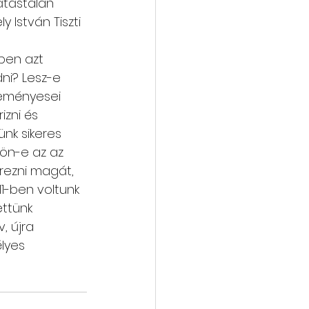
átástalan 
 István Tiszti 
ben azt 
i? Lesz-e 
teményesei 
izni és 
ünk sikeres 
jön-e az az 
rezni magát, 
1-ben voltunk 
ttünk 
v, újra 
lyes 