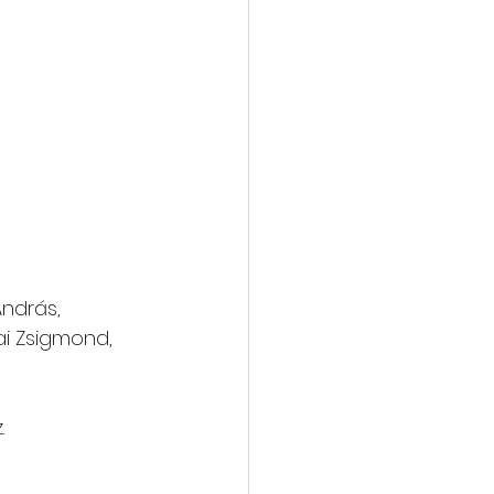
András, 
ai Zsigmond, 
.