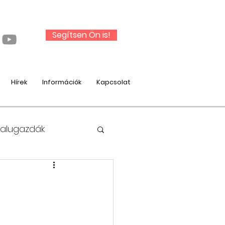
Segítsen Ön is!
Hírek
Információk
Kapcsolat
Falugazdák
nysági munka