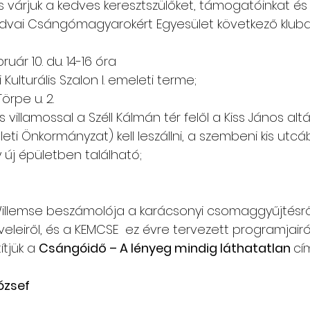
és várjuk a kedves keresztszülőket, támogatóinkat és
ldvai Csángómagyarokért Egyesület következő klub
Csángó témájú könyv, videó
Utazások Mold
bruár 10. du. 14-16 óra
 Kulturális Szalon I. emeleti terme;
Keresztszülő-portré
Várjuk történeteiket!
Törpe u. 2.
 villamossal a Széll Kálmán tér felől a Kiss János alt
ületi Önkormányzat) kell leszállni, a szembeni kis utc
 új épületben található;
Willemse beszámolója a karácsonyi csomaggyűjtésrő
eleiről, és a KEMCSE  ez évre tervezett programjairól
tjük a 
Csángóidő – A lényeg mindig láthatatlan 
cí
ózsef 