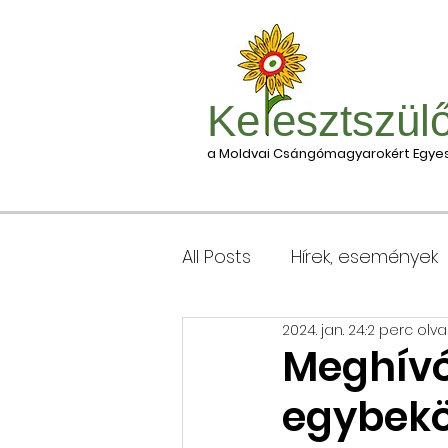
Ke esztszül
a Moldvai Csángómagyarokért Egyes
All Posts
Hírek, események
2024. jan. 24.
2 perc olv
Csomagleadás, érkezése
Meghívó 
egybeköt
Keresztgyerekek levélcím