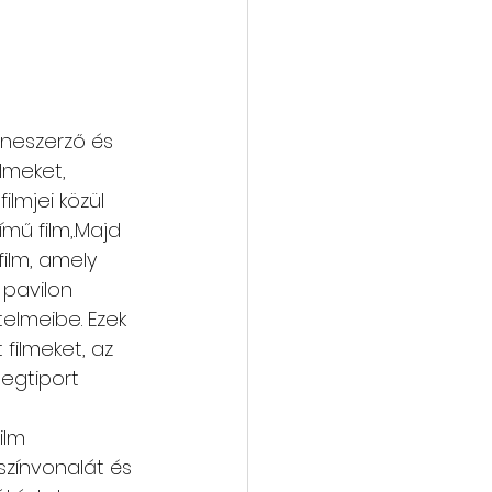
neszerző és 
lmeket, 
lmjei közül 
mű film,.Majd 
film, amely 
 pavilon 
elmeibe. Ezek 
 filmeket, az 
egtiport 
ilm 
zínvonalát és 