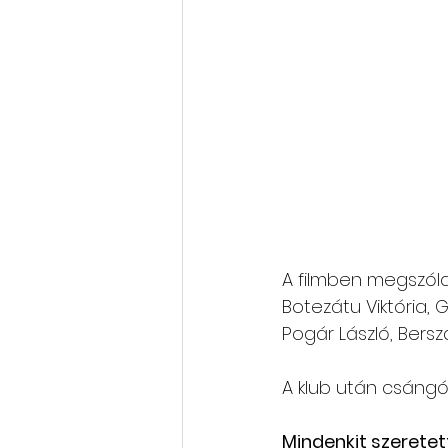
A filmben megszólal
Botezátu Viktória, G
Pogár László, Bersz
A klub után csángó
Mindenkit szeretet