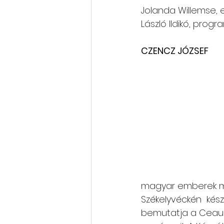
Jolanda Willemse, elnök    
László Ildikó, progr
CZENCZ JÓZSEF 
magyar emberek múl
Székelyvéckén  készít
bemutatja a Ceause