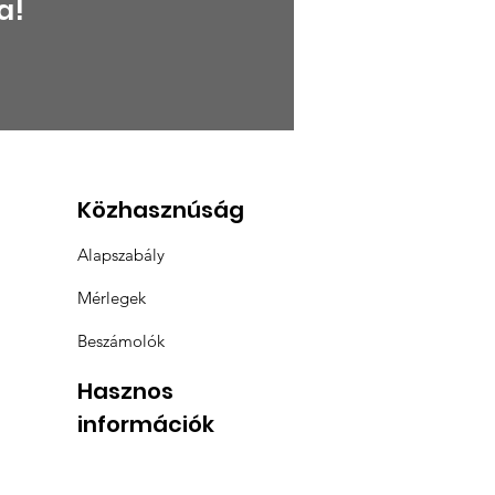
a!
ZÁMOLÓ A KEMCSE
S RENDES
GYÜLÉSÉRŐL
Közhasznúság
Alapszabály
Mérlegek
Beszámolók
Hasznos
információk