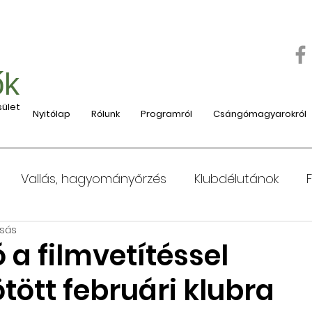
ők
ület
Nyitólap
Rólunk
Programról
Csángómagyarokról
Vallás, hagyományőrzés
Klubdélutánok
asás
 Moldvába
Moldvai iskolák, tanárok bemutatása
a filmvetítéssel
ött februári klubra
e
Nyaralás, táboroztatás
Szociális és jótéko