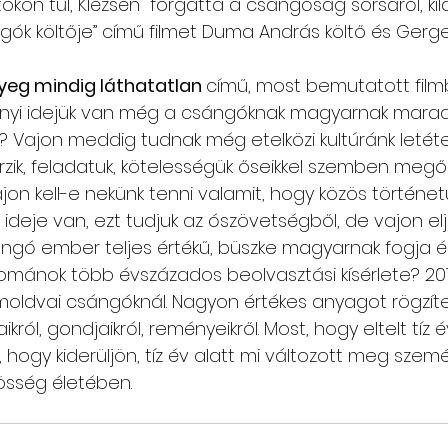
okon túl, Klézsén  forgatta a csángóság sorsáról, kil
gók költője” című filmet Duma András költő és Gergely
yeg mindig láthatatlan 
című, most bemutatott film
nnyi idejük van még a csángóknak magyarnak maradn
? Vajon meddig tudnak még etelközi kultúránk leté
 érzik, feladatuk, kötelességük őseikkel szemben megőr
jon kell-e nekünk tenni valamit, hogy közös történet
ideje van, ezt tudjuk az ószövetségből, de vajon el
ángó ember teljes értékű, büszke magyarnak fogja é
 románok több évszázados beolvasztási kísérlete? 201
 moldvai csángóknál. Nagyon értékes anyagot rögzíte
aikról, gondjaikról, reményeikről. Most, hogy eltelt tíz é
 hogy kiderüljön, tíz év alatt mi változott meg szemé
össég életében.