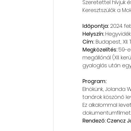
Szeretettel hívjuk 
Keresztszülők a Mo
Rólunk szól: cikkek, videók
Időpontja:
 2024. fe
Helyszín: 
Hegyvidéki
Oktatás, továbbképzés
Cím:
 Budapest, XII. 
Megközelítés: 
59-es
megállónál (XII. ker
gyaloglás után egy
Program:
Elnökünk, Jolanda 
tanárok köszönő lev
Ez alkalommal levetí
dokumentumfilmet.
Rendező: Czencz J