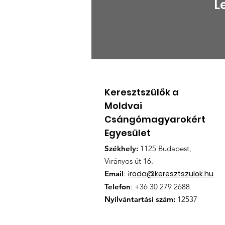
L
Magyarország
Kormánya továbbra is
támogatja a moldvai
Keresztszülők a
csángó magyar oktatást
Moldvai
Csángómagyarokért
Egyesület
Székhely:
1125 Budapest,
Virányos út 16.
Email
: i
roda@keresztszulok.hu
Telefon
: +36 30 279 2688
Nyilvántartási szám:
12537