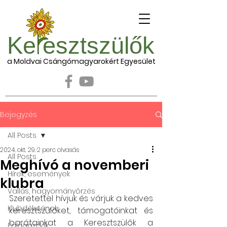
Ke esztszülők
a Moldvai Csángómagyarokért Egyesület
Bejegyzés
All Posts
2024. okt. 29.
2 perc olvasás
All Posts
Meghívó a novemberi
Hírek, események
klubra
Vallás, hagyományőrzés
Szeretettel hívjuk és várjuk a kedves 
Klubdélutánok
keresztszülőket, támogatóinkat és 
barátainkat a Keresztszülők a 
Falugazdák