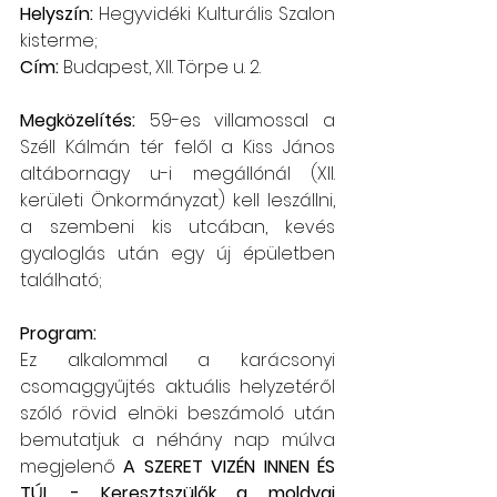
Helyszín: 
Hegyvidéki Kulturális Szalon 
kisterme;
Cím: 
Budapest, XII. Törpe u. 2.
Megközelítés: 
59-es villamossal a 
Széll Kálmán tér felől a Kiss János 
altábornagy u-i megállónál (XII. 
kerületi Önkormányzat) kell leszállni, 
a szembeni kis utcában, kevés 
gyaloglás után egy új épületben 
található;
Program:
Ez alkalommal a karácsonyi 
csomaggyűjtés aktuális helyzetéről 
szóló rövid elnöki beszámoló után 
bemutatjuk a néhány nap múlva 
megjelenő 
A SZERET VIZÉN INNEN ÉS 
TÚL - Keresztszülők a moldvai 