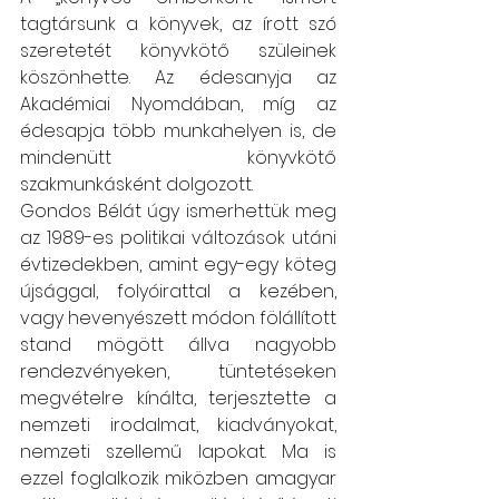
tagtársunk a könyvek, az írott szó 
szeretetét könyvkötő szüleinek 
köszönhette. Az édesanyja az 
Akadémiai Nyomdában, míg az 
édesapja több munkahelyen is, de 
mindenütt könyvkötő 
szakmunkásként dolgozott.
Gondos Bélát úgy ismerhettük meg 
az 1989-es politikai változások utáni 
évtizedekben, amint egy-egy köteg 
újsággal, folyóirattal a kezében, 
vagy hevenyészett módon fölállított 
stand mögött állva nagyobb 
rendezvényeken, tüntetéseken 
megvételre kínálta, terjesztette a 
nemzeti irodalmat, kiadványokat, 
nemzeti szellemű lapokat. Ma is 
ezzel foglalkozik miközben amagyar 