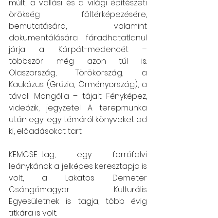
múlt, a vallási és a világi építészeti 
örökség föltérképezésére, 
bemutatására, valamint 
dokumentálására fáradhatatlanul 
járja a Kárpát-medencét – 
többször még azon túl is: 
Olaszország, Törökország, a 
Kaukázus (Grúzia, Örményország), a 
távoli Mongólia – tájait. Fényképez, 
videózik, jegyzetel. A terepmunka 
után egy-egy témáról könyveket ad 
ki, előadásokat tart.
KEMCSE-tag, egy forrófalvi 
leánykának a jelképes keresztapja is 
volt, a Lakatos Demeter 
Csángómagyar Kulturális 
Egyesületnek is tagja, több évig 
titkára is volt.  