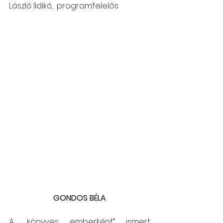
László Ildikó,  programfelelős  
GONDOS BÉLA
A „könyves emberként” ismert 