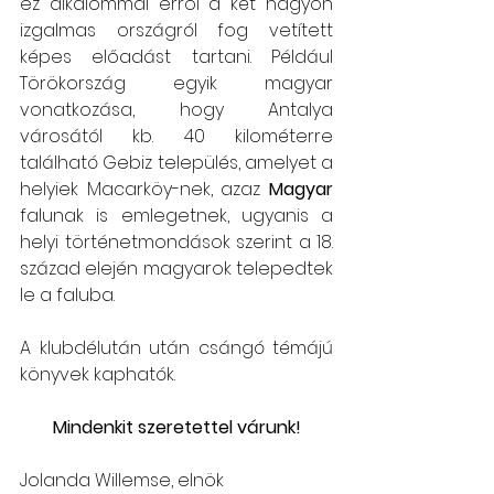
ez alkalommal erről a két nagyon 
izgalmas országról fog vetített 
képes előadást tartani. Például 
Törökország egyik magyar 
vonatkozása, hogy Antalya 
városától kb. 40 kilométerre 
található Gebiz település, amelyet a 
helyiek Macarköy-nek, azaz 
Magyar
falunak is emlegetnek, ugyanis a 
helyi történetmondások szerint a 18. 
század elején magyarok telepedtek 
le a faluba.
A klubdélután után csángó témájú 
könyvek kaphatók.
Mindenkit szeretettel várunk!
Jolanda Willemse, elnök ​​​​​