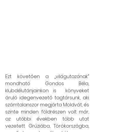
Ezt követően a „világutazónak” 
mondható Gondos Béla, 
klubdélutánjainkon is  könyveket 
áruló idegenvezető tagtársunk, aki 
számtalanszor megjárta Moldvát, és 
szinte minden földrészen volt már, 
az utóbbi években több utat 
vezetett Grúziába, Törökországba, 