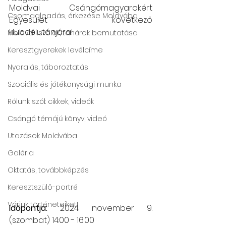
Moldvai Csángómagyarokért 
Csomagleadás, érkezése Moldvába
Egyesület következő 
klubdélutánjára!
Moldvai iskolák, tanárok bemutatása
Keresztgyerekek levélcíme
Nyaralás, táboroztatás
Szociális és jótékonysági munka
Rólunk szól: cikkek, videók
Csángó témájú könyv, videó
Utazások Moldvába
Galéria
Oktatás, továbbképzés
Keresztszülő-portré
Várjuk történeteiket!
Időpontja: 
2024. november 9. 
(szombat) 14:00 - 16:00