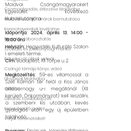
Moldvai Csángómagyarokért 
Csomagleadás, érkezése Moldvába
Egyesület következő 
klubdélutánjára
Moldvai iskolák, tanárok bemutatása
Keresztgyerekek levélcíme
Időpontja: 2024. április 13. 14:00 - 
Nyaralás, táboroztatás
16:00 óra
Helyszín: 
Hegyvidéki Kulturális Szalon 
Szociális és jótékonysági munka
I. emeleti terme;
Rólunk szól: cikkek, videók
Cím: 
Budapest, XII. Törpe u. 2. 
Csángó témájú könyv, videó
Megközelítés: 
59-es villamossal a 
Utazások Moldvába
Széll Kálmán tér felől a Kiss János 
altábornagy u-i megállónál (XII. 
Galéria
kerületi Önkormányzat) kell leszállni, 
Oktatás, továbbképzés
a szembeni kis utcában, kevés 
Keresztszülő-portré
gyaloglás után egy új épületben 
található;
Várjuk történeteiket!
Program: 
Elnökünk, Jolanda Willemse 