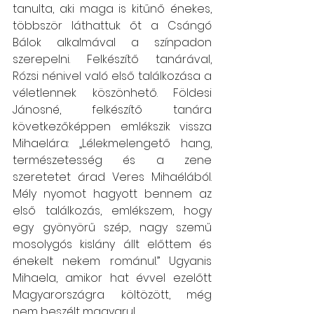
tanulta, aki maga is kitűnő énekes, 
többször láthattuk őt a Csángó 
Bálok alkalmával a színpadon 
szerepelni. Felkészítő tanárával, 
Rózsi nénivel való első találkozása a 
véletlennek köszönhető. Földesi 
Jánosné, felkészítő tanára 
következőképpen emlékszik vissza 
Mihaelára: „Lélekmelengető hang, 
természetesség és a zene 
szeretetet árad Veres Mihaélából. 
Mély nyomot hagyott bennem az 
első találkozás, emlékszem, hogy 
egy gyönyörű szép, nagy szemű 
mosolygós kislány állt előttem és 
énekelt nekem románul.” Ugyanis 
Mihaela, amikor hat évvel ezelőtt 
Magyarországra költözött, még 
nem beszélt magyarul.