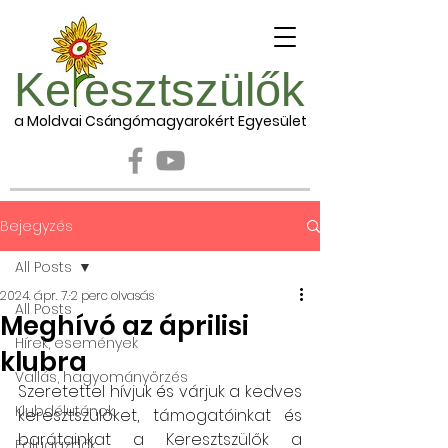
Ke esztszülők
a Moldvai Csángómagyarokért Egyesület
Bejegyzés
All Posts
2024. ápr. 7.
2 perc olvasás
All Posts
Meghívó az áprilisi
Hírek, események
klubra
Vallás, hagyományőrzés
Szeretettel hívjuk és várjuk a kedves 
Klubdélutánok
keresztszülőket, támogatóinkat és 
barátainkat a Keresztszülők a 
Falugazdák