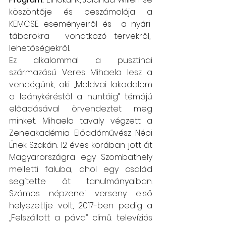
köszöntője és beszámolója a 
KEMCSE eseményeiről és  a nyári  
táborokra  vonatkozó tervekről,  
lehetőségekről.
Ez alkalommal a pusztinai 
származású Veres Mihaela lesz a 
vendégünk, aki „Moldvai lakodalom 
a leánykéréstől a nuntáig” témájú 
előadásával örvendeztet meg 
minket. Mihaela tavaly végzett a 
Zeneakadémia Előadóművész Népi 
Ének Szakán. 12 éves korában jött át 
Magyarországra egy Szombathely 
melletti faluba, ahol egy család 
segítette őt tanulmányaiban. 
Számos népzenei verseny első 
helyezettje volt, 2017-ben pedig a 
„Felszállott a páva” című. televíziós 