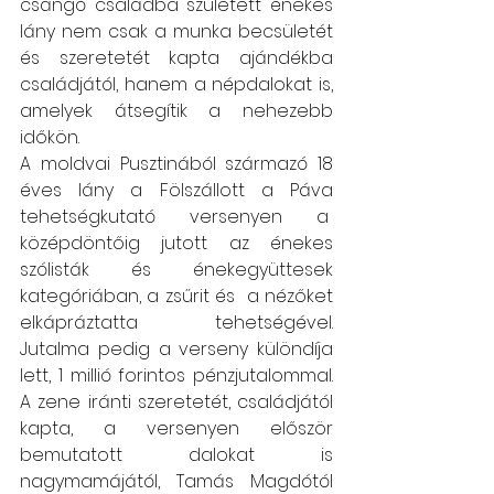
csángó családba született énekes 
lány nem csak a munka becsületét 
és szeretetét kapta ajándékba 
családjától, hanem a népdalokat is, 
amelyek átsegítik a nehezebb 
időkön.
A moldvai Pusztinából származó 18 
éves lány a Fölszállott a Páva 
tehetségkutató versenyen a  
középdöntőig jutott az énekes 
szólisták és énekegyüttesek 
kategóriában, a zsűrit és  a nézőket 
elkápráztatta tehetségével. 
Jutalma pedig a verseny különdíja 
lett, 1 millió forintos pénzjutalommal. 
A zene iránti szeretetét, családjától 
kapta, a versenyen először 
bemutatott dalokat is 
nagymamájától, Tamás Magdótól 