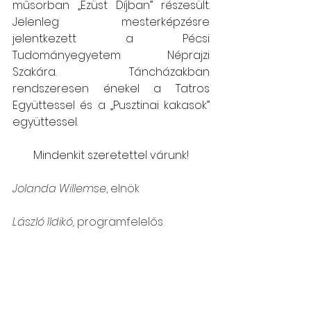
műsorban „Ezüst Díjban” részesült. 
Jelenleg mesterképzésre 
jelentkezett a Pécsi 
Tudományegyetem Néprajzi 
Szakára. Táncházakban 
rendszeresen énekel a Tatros 
Együttessel és a „Pusztinai kakasok” 
együttessel. 
Mindenkit szeretettel várunk!
Jolanda Willemse
, elnök
László Ildikó,
 programfelelős 