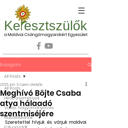
Ke esztszülők
a Moldvai Csángómagyarokért Egyesület
Bejegyzés
All Posts
2025. jan. 3.
1 perc olvasás
All Posts
Meghívó Böjte Csaba
Hírek, események
atya hálaadó
Vallás, hagyományőrzés
szentmiséjére
Klubdélutánok
Szeretettel hívjuk és várjuk moldvai 
Falugazdák