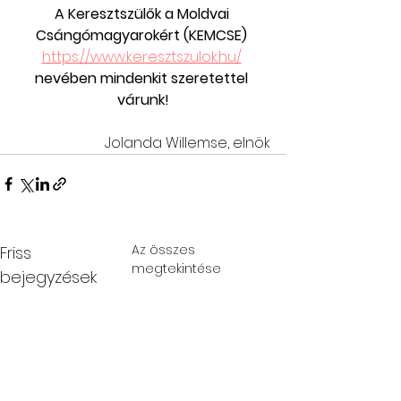
A Keresztszülők a Moldvai 
Csángómagyarokért (KEMCSE) 
https://www.keresztszulok.hu/
nevében mindenkit szeretettel 
várunk!
Jolanda Willemse, elnök
Az összes
Friss
megtekintése
bejegyzések