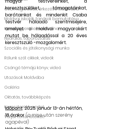
magyar testvéreinket, a 
keresztszülőket, támogatóinkat, 
Csomagleadás, érkezése Moldvába
barátainkat és mindenkit Csaba 
Moldvai iskolák, tanárok bemutatása
testvér hálaadó szentmiséjére, 
amelyet a moldvai magyarokért 
Keresztgyerekek levélcíme
mutat be hálaadással a 20 éves 
Nyaralás, táboroztatás
keresztszülő -mozgalomért.
Szociális és jótékonysági munka
Rólunk szól: cikkek, videók
Csángó témájú könyv, videó
Utazások Moldvába
Galéria
Oktatás, továbbképzés
Keresztszülő-portré
Időpont
: 2025. január 13-án hétfőn, 
18 órakor 
(a mise után szerény 
Várjuk történeteiket!
agapéval)
Helyszín:
 Bp-Zuglói Páduai Szent 