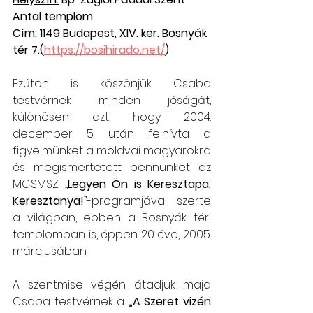
Antal templom
Cím:
 1149 Budapest, XIV. ker. Bosnyák 
tér 7.(
https://bosihirado.net/
)
Ezúton is köszönjük Csaba 
testvérnek minden jóságát, 
különösen azt, hogy 2004. 
december 5. után felhívta a 
figyelmünket a moldvai magyarokra 
és megismertetett bennünket az 
MCSMSZ „
Legyen Ön is Keresztapa, 
Keresztanya!
”-programjával szerte 
a világban, ebben a Bosnyák téri 
templomban is, éppen 20 éve, 2005. 
márciusában.
A szentmise végén átadjuk majd 
Csaba testvérnek a 
„A Szeret vizén 