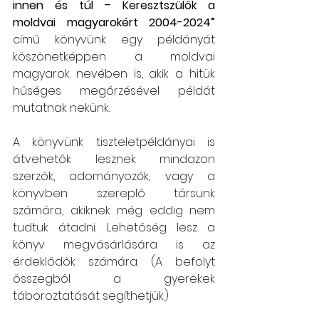
innen és túl – Keresztszülők a 
moldvai magyarokért 2004-2024” 
című könyvünk egy példányát 
köszönetképpen a moldvai 
magyarok nevében is, akik a hitük 
hűséges megőrzésével példát 
mutatnak nekünk.
A könyvünk tiszteletpéldányai is 
átvehetők lesznek mindazon 
szerzők, adományozók, vagy a 
könyvben szereplő társunk 
számára, akiknek még eddig nem 
tudtuk átadni. Lehetőség lesz a 
könyv megvásárlására is az 
érdeklődők számára. (A befolyt 
összegből a gyerekek 
táboroztatását segíthetjük.)