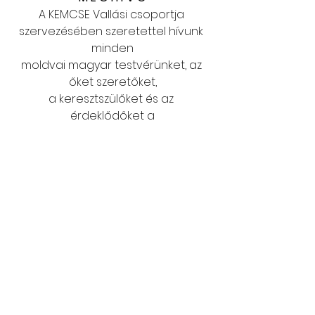
A KEMCSE Vallási csoportja 
szervezésében szeretettel hívunk 
minden
moldvai magyar testvérünket, az 
őket szeretőket,
a keresztszülőket és az 
érdeklődőket a