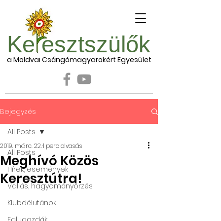
Ke esztszülők
a Moldvai Csángómagyarokért Egyesület
Bejegyzés
All Posts
2019. márc. 22.
1 perc olvasás
All Posts
Meghívó Közös
Hírek, események
Keresztútra!
Vallás, hagyományőrzés
Klubdélutánok
Falugazdák