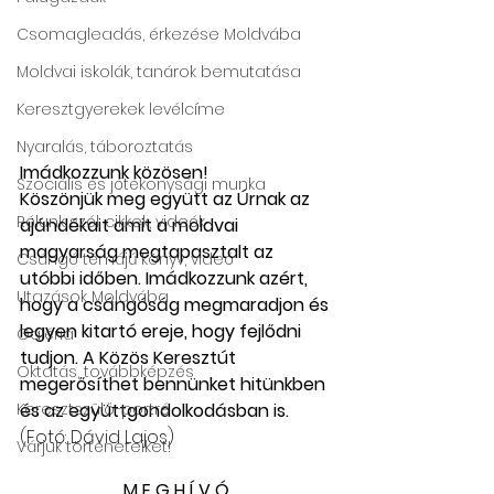
Csomagleadás, érkezése Moldvába
Moldvai iskolák, tanárok bemutatása
Keresztgyerekek levélcíme
Nyaralás, táboroztatás
Imádkozzunk közösen!
Szociális és jótékonysági munka
Köszönjük meg együtt az Úrnak az 
Rólunk szól: cikkek, videók
ajándékait amit a moldvai 
magyarság megtapasztalt az 
Csángó témájú könyv, videó
utóbbi időben. Imádkozzunk azért, 
Utazások Moldvába
hogy a csángóság megmaradjon és 
legyen kitartó ereje, hogy fejlődni 
Galéria
tudjon. A Közös Keresztút 
Oktatás, továbbképzés
megerősíthet bennünket hitünkben 
és az együttgondolkodásban is.
Keresztszülő-portré
(Fotó: Dávid Lajos)
Várjuk történeteiket!
M E G H Í V Ó