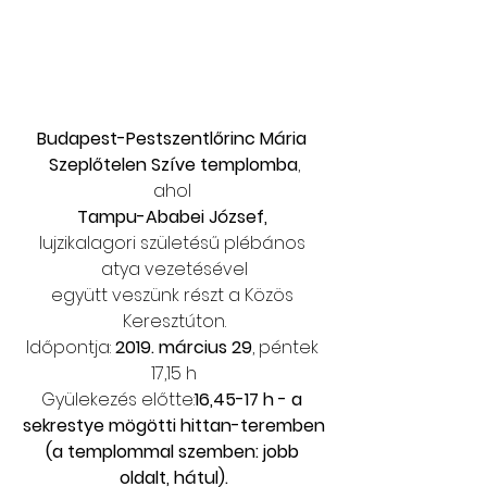
Budapest-Pestszentlőrinc Mária 
Szeplőtelen Szíve templomba
,
ahol 
Tampu-Ababei József,
lujzikalagori születésű plébános 
atya vezetésével
együtt veszünk részt a Közös 
Keresztúton.
Időpontja: 
2019. március 29
, péntek 
17,15 h
Gyülekezés előtte:
16,45-17 h - a 
sekrestye mögötti hittan-teremben
(a templommal szemben: jobb 
oldalt, hátul).