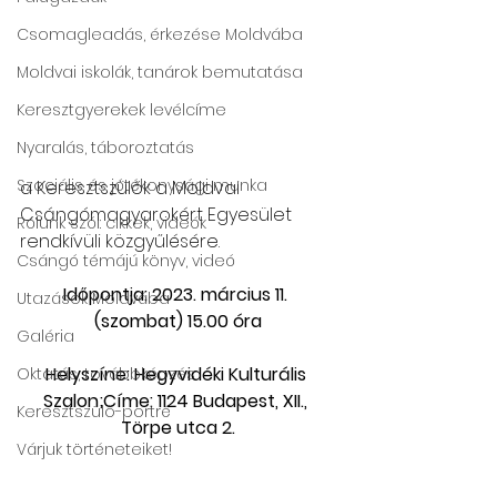
Csomagleadás, érkezése Moldvába
Moldvai iskolák, tanárok bemutatása
Keresztgyerekek levélcíme
Nyaralás, táboroztatás
Szociális és jótékonysági munka
a Keresztszülők a Moldvai 
Csángómagyarokért Egyesület  
Rólunk szól: cikkek, videók
rendkívüli közgyűlésére.
Csángó témájú könyv, videó
Időpontja: 2023. március 11. 
Utazások Moldvába
(szombat) 15.00 óra
Galéria
Helyszíne: Hegyvidéki Kulturális 
Oktatás, továbbképzés
Szalon;Címe: 1124 Budapest, XII., 
Keresztszülő-portré
Törpe utca 2.
Várjuk történeteiket!