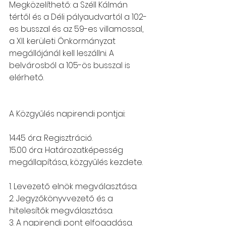
Megközelíthető: a Széll Kálmán 
tértől és a Déli pályaudvartól a 102-
es busszal és az 59-es villamossal, 
a XII. kerületi Önkormányzat 
megállójánál kell leszállni. A 
belvárosból a 105-ös busszal is 
elérhető.
A Közgyűlés napirendi pontjai:
14.45 óra: Regisztráció.
15.00 óra: Határozatképesség 
megállapítása, közgyűlés kezdete.
1. Levezető elnök megválasztása.
2. Jegyzőkönyvvezető és a 
hitelesítők megválasztása.
3. A napirendi pont elfogadása.