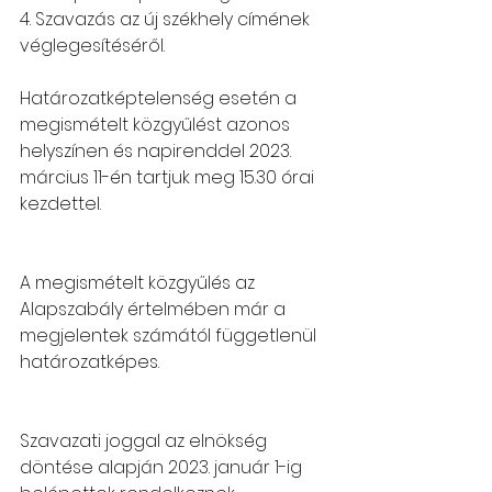
4. Szavazás az új székhely címének 
véglegesítéséről.
Határozatképtelenség esetén a 
megismételt közgyűlést azonos 
helyszínen és napirenddel 2023. 
március 11-én tartjuk meg 15.30 órai 
kezdettel.
A megismételt közgyűlés az 
Alapszabály értelmében már a 
megjelentek számától függetlenül 
határozatképes.
Szavazati joggal az elnökség 
döntése alapján 2023. január 1-ig 