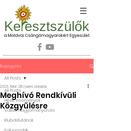
Ke esztszülők
a Moldvai Csángómagyarokért Egyesület
Bejegyzés
All Posts
2023. febr. 28.
1 perc olvasás
All Posts
Meghívó Rendkívüli
Hírek, események
Közgyűlésre
Vallás, hagyományőrzés
Klubdélutánok
Falugazdák