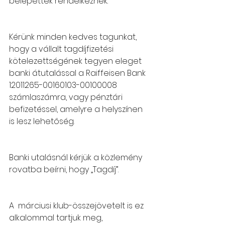
belépettek rendelkeznek.
Kérünk minden kedves tagunkat, 
hogy a vállalt tagdíjfizetési 
kötelezettségének tegyen eleget 
banki átutalással a Raiffeisen Bank 
12011265-00160103-00100008 
számlaszámra, vagy pénztári 
befizetéssel, amelyre a helyszínen 
is lesz lehetőség.
Banki utalásnál kérjük a közlemény 
rovatba beírni, hogy „Tagdíj”.
A  márciusi klub-összejövetelt is ez 
alkalommal tartjuk meg, 