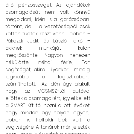
álló pénzösszeget. Az ajándékok 
csomagolását nem volt könnyű 
megoldani,  idén  is a  garázsában  
történt, de   a vezetőségből csak 
ketten tudtak részt venni  ebben – 
Pákozdi Judit és László Ildikó – 
akiknek munkáját külön 
megköszönte. Nagyon nehezen 
nélkülözte néhai férje, Ton 
segítségét, akire  ilyenkor  mindig, 
leginkább a logisztikában,  
számíthatott.  Az idén úgy alakult, 
hogy az MCSMSZ-től autóval 
eljöttek a csomagokért,  így el kellett 
a SMART Kft-től hozni a ott lévőket, 
hogy minden egy helyen legyen,  
ebben is Felföldi Elek volt a 
segítségére. A tanárok már jelezték, 