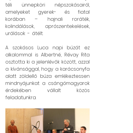
téli ünnepköri népszokásairól, 
amelyeket gyerek- és fiatal 
korában – hajnali roráték, 
kolindálások,  aprószentekelések, 
urálások  -  átélt.
A szokásos Luca napi búzát ez 
alkalommal is Albertné, Révay Rita 
osztotta ki a jelenlévők között, azzal 
a kívánsággal, hogy a karácsonyfa 
alatt zöldellő búza emlékeztessen 
mindnyájunkat a csángómagyarok 
érdekében vállalt közös 
feladatunkra.