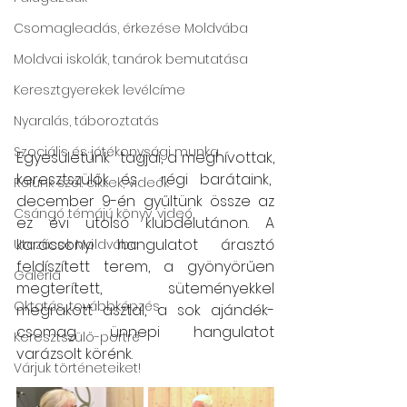
Csomagleadás, érkezése Moldvába
Moldvai iskolák, tanárok bemutatása
Keresztgyerekek levélcíme
Nyaralás, táboroztatás
Szociális és jótékonysági munka
Egyesületünk  tagjai, a meghívottak, 
keresztszülők és  régi barátaink,  
Rólunk szól: cikkek, videók
december 9-én gyűltünk össze az 
Csángó témájú könyv, videó
ez évi utolsó klubdélutánon. A 
karácsonyi hangulatot árasztó 
Utazások Moldvába
feldíszített terem, a gyönyörűen 
Galéria
megterített, süteményekkel 
Oktatás, továbbképzés
megrakott asztal, a sok ajándék-
csomag ünnepi hangulatot 
Keresztszülő-portré
varázsolt körénk.
Várjuk történeteiket!