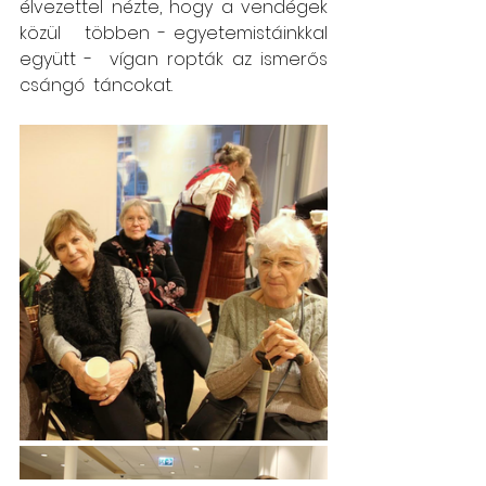
élvezettel nézte, hogy a vendégek 
közül   többen - egyetemistáinkkal 
együtt -  vígan ropták az ismerős 
csángó  táncokat.  