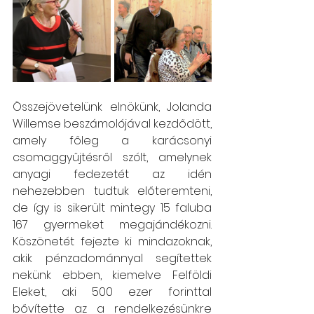
Összejövetelünk elnökünk, Jolanda 
Willemse beszámolójával kezdődött, 
amely főleg a karácsonyi 
csomaggyűjtésről szólt, amelynek 
anyagi fedezetét az idén 
nehezebben tudtuk előteremteni, 
de így is sikerült mintegy 15 faluba 
167 gyermeket megajándékozni. 
Köszönetét fejezte ki mindazoknak, 
akik pénzadománnyal segítettek 
nekünk ebben, kiemelve Felföldi 
Eleket, aki 500 ezer forinttal 
bővítette az a rendelkezésünkre 