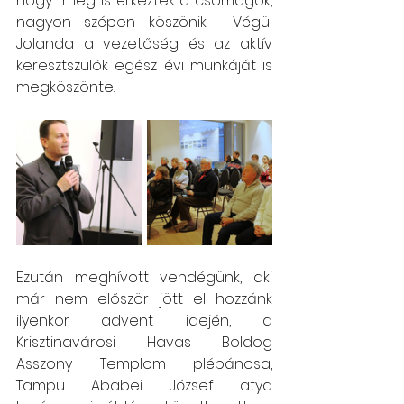
hogy  meg is érkeztek 
a
 csomagok, 
nagyon szépen köszönik.  Végül 
Jolanda a vezetőség és az aktív 
keresztszülők egész évi munkáját is 
megköszönte. 
Ezután meghívott vendégünk, aki 
már nem először jött el hozzánk 
ilyenkor advent idején, a 
Krisztinavárosi Havas Boldog 
Asszony Templom plébánosa, 
Tampu Ababei József atya 