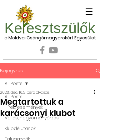
Ke esztszülők
a Moldvai Csángómagyarokért Egyesület
Bejegyzés
All Posts
2023. dec. 16.
2 perc olvasás
All Posts
Megtartottuk a
Hírek, események
karácsonyi klubot
Vallás, hagyományőrzés
Klubdélutánok
Falugazdák