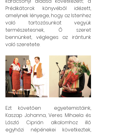
karácsonyi áldása következett; a 
Prédikátorok könyvéből idézett, 
amelynek lényege, hogy az Istenhez 
való tartozásunkat vegyük 
természetesnek, Ő szeret 
bennünket, végleges az irántunk 
való szeretete.
Ezt követően  egyetemistáink, 
Kaszap Johanna, Veres Mihaela és 
László Ciprián alkalomhoz illő 
egyházi népénekei következtek, 