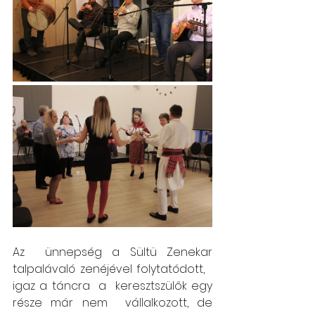
Az  ünnepség a Sültü Zenekar 
talpalávaló zenéjével folytatódott,   
igaz a táncra  a  keresztszülők egy 
része már nem  vállalkozott, de 