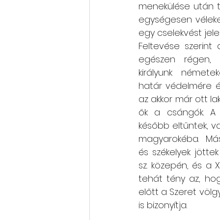
menekülése után te
egységesen véleked
egy cselekvést jele
Feltevése szerint a
egészen régen, a
királyunk németek
határ védelmére és
az akkor már ott la
ők a csángók. A 
később eltűntek, v
magyarokéba. Más
és székelyek jöttek
sz. közepén, és a XV
tehát tény az, ho
előtt a Szeret völ
is bizonyítja.  