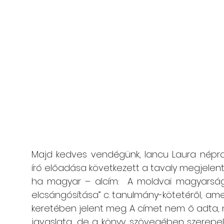
Majd kedves vendégünk, Iancu Laura néprajz
író előadása következett a tavaly megjelent 
ha magyar – alcím:  A moldvai magyarság
elcsángósítása” c. tanulmány-kötetéről, ame
keretében jelent meg. A címet nem ő adta, n
javaslata, de a könyv szövegében szerepel