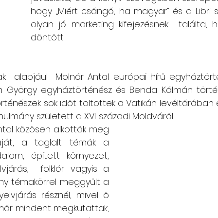
hogy „Miért csángó, ha magyar” és a Libri 
olyan jó marketing kifejezésnek  találta, 
döntött.
  alapjául  Molnár Antal európai hírű egyháztörté
án György egyháztörténész és Benda Kálmán történ
történészek sok időt töltöttek a Vatikán levéltárában 
lmány született a XVI. századi Moldváról. 
ntal közösen alkották meg 
ját, a taglalt témák a 
alom, épített környezet, 
lvjárás,  folklór vagyis a 
ny témakörrel meggyűlt a 
elvjárás résznél, mivel ő 
már mindent megkutattak, 