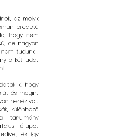
ek, az melyik 
omán eredetű 
la, hogy nem 
sű, de nagyon 
 nem tudunk , 
ny a két adat 
i.
tak ki, hogy  
áját és megint 
yon nehéz volt 
ák, különböző 
a  tanulmány  
lusi állapot 
edivel, és így 