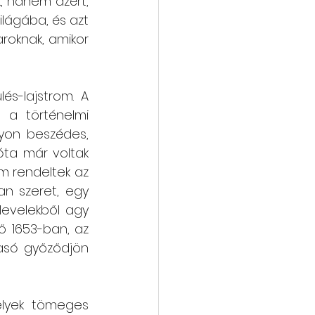
, hanem azért, 
lágába, és azt 
roknak, amikor 
s-lajstrom. A 
 a történelmi 
yon beszédes, 
óta már voltak 
m rendeltek az 
n szeret, egy 
evelekből agy 
ő 1653-ban, az 
asó győződjön 
lyek tömeges 