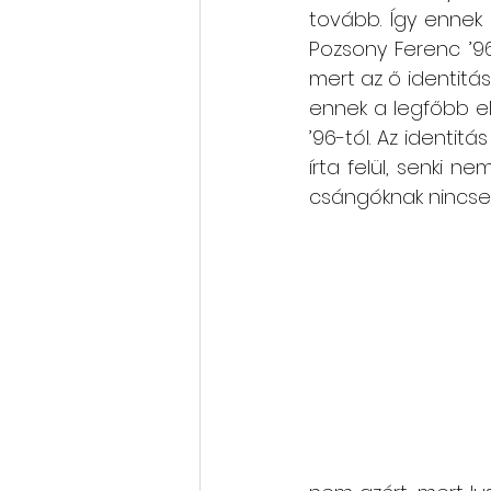
tovább. Így ennek 
Pozsony Ferenc ’9
mert az ő identitás
ennek a legfőbb e
’96-tól. Az identit
írta felül, senki 
csángóknak nincsen