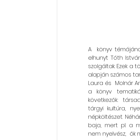
A  könyv témájának
elhunyt Tóth Istv
szolgáltak. Ezek a 
alapján számos tanu
Laura és  Molnár A
a könyv tematiká
következők: társad
tárgyi kultúra, nye
népköltészet. Néhá
baja, mert pl. a ny
nem nyelvész,  ők 