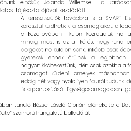
utánunk elnökük, Jolanda Willemse  a karácso
atos  tájékoztatójával  kezdődött. 
Csángó témájú könyv, videó
Utazások Mold
A keresztszülők továbbra is a SMART Elect
keresztül küldhetik ki a csomagjaikat, a lea
a közeljövőben  külön közreadjuk honla
Keresztszülő-portré
Várjuk történeteiket!
mindig, most is az a  kérés, hogy ruhan
dolgokat ne küldjön senki, inkább csak éde
gyerekek ennek örülnek a legjobban. M
nagyon kiköltekeztünk, idén csak azokba a f
csomagot küldeni, amelyek máshonnan
eddig hét vagy nyolc ilyen faluról tudunk, d
lista pontosítását. Egységcsomagokban  g
ban tanuló klézsei László Ciprián elénekelte a Botez
Kata” szomorú hangulatú balladáját. 