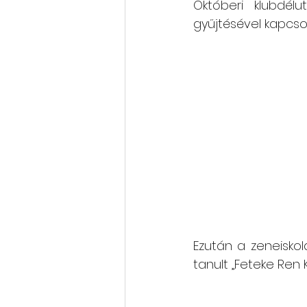
Októberi klubdél
gyűjtésével kapcsol
Rólunk szól: cikkek, videók
Oktatás, továbbképzés
Ezután a zeneiskolá
tanult „Feteke Ren 