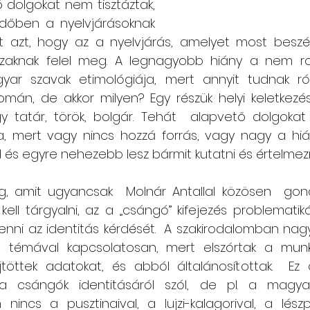
dolgokat nem tisztáztak, 
időben a nyelvjárásoknak 
t azt, hogy az a nyelvjárás, amelyet most beszéln
rszaknak felel meg. A legnagyobb hiány a nem r
yar szavak etimológiája, mert annyit tudnak ró
án, de akkor milyen? Egy részük helyi keletkezé
ogy tatár, török, bolgár. Tehát  alapvető dolgokat
va, mert vagy nincs hozzá forrás, vagy nagy a hiá
d és egyre nehezebb lesz bármit kutatni és értelmezn
, amit ugyancsak  Molnár Antallal közösen  gondol
ell tárgyalni, az a „csángó” kifejezés problematik
venni az identitás kérdését.  A szakirodalomban nag
a témával kapcsolatosan, mert elszórtak a munk
jtöttek adatokat, és abból általánosítottak.  Ez 
 csángók identitásáról szól, de pl. a magyarfa
nincs a pusztinaival, a lujzi-kalagorival, a lészp