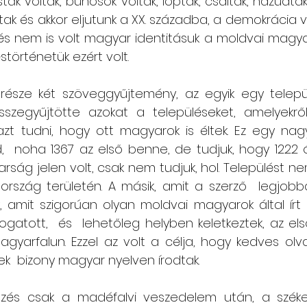
ták voltak, bűnösök voltak, loptak, csaltak, hazudtak
k és akkor eljutunk a XX. századba, a demokrácia vi
s és nem is volt magyar identitásuk a moldvai magya
történetük ezért volt.
része két szöveggyűjtemény, az egyik egy települé
sszegyűjtötte azokat a településeket, amelyekről
azt tudni, hogy ott magyarok is éltek. Ez egy nag
d,  noha 1367 az első benne, de tudjuk, hogy 1222 
ság jelen volt, csak nem tudjuk, hol. Települést ne
rszág területén. A másik, amit a szerző  legjobba
amit szigorúan olyan moldvai magyarok által írt l
ogatott,  és  lehetőleg helyben keletkeztek, az els
agyarfalun. Ezzel az volt a célja, hogy kedves olv
k  bizony magyar nyelven írodtak. 
ezés csak a madéfalvi veszedelem után, a széke