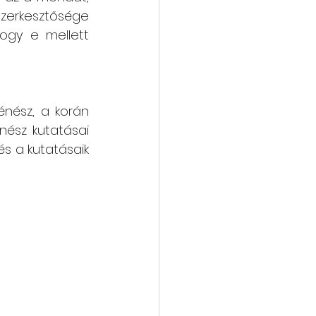
szerkesztősége 
hogy e mellett 
nész, a korán 
ész kutatásai 
és a kutatásaik 