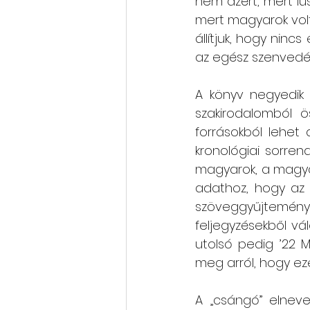
nem azért, mert lus
mert magyarok volta
állítjuk, hogy ninc
az egész szenvedés
A könyv negyedik 
szakirodalomból ö
forrásokból lehet 
kronológiai sorren
magyarok, a magyar
adathoz, hogy az o
szöveggyűjtemény, 
feljegyzésekből vál
utolsó pedig ’22 M
meg arról, hogy eze
A „csángó” elnev