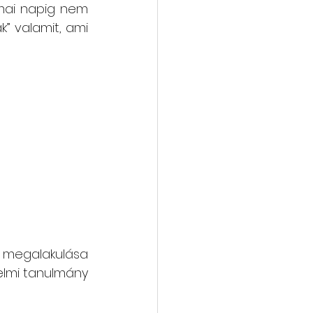
 mai napig nem 
” valamit, ami 
megalakulása 
elmi tanulmány 