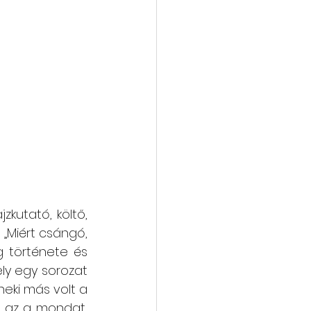
kutató, költő, 
„Miért csángó, 
 története és 
ly egy sorozat 
eki más volt a 
 az a mondat, 