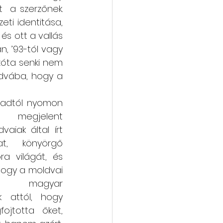
  a szerzőnek. 
i identitása, 
s ott a vallás 
 ’93-tól vagy 
zóta senki nem 
dvába, hogy a 
zadtól nyomon 
n megjelent 
iak által írt 
at, könyörgő 
a világát, és 
hogy a moldvai 
zta  magyar 
k attól, hogy 
jtotta őket, 