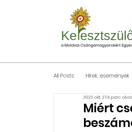
Ke esztszül
a Moldvai Csángómagyarokért Egyes
All Posts
Hírek, események
2023. okt. 27.
4 perc olva
Csomagleadás, érkezése
Miért c
beszámo
Keresztgyerekek levélcím