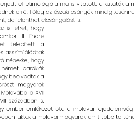
rjedt el, etimológiája ma is vitatott, a kutatók a
nek erről. Főleg az északi csángók mindig „csánnak
nt, de jelenthet elcsángálást is. 
z is lehet, hogy 
mikor II. Endre 
et telepített a 
 asszimilálódtak 
kó népekkel, hogy 
német parókiák 
agy beolvadtak a 
részt magyarok 
 Moldvába a XVII. 
III. században is, 
gy ember emlékezet óta a moldvai fejedelemség 
gyében laktak a moldvai magyarok, amit több történ