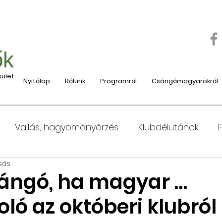
ők
ület
Nyitólap
Rólunk
Programról
Csángómagyarokról
Vallás, hagyományőrzés
Klubdélutánok
sás
 Moldvába
Moldvai iskolák, tanárok bemutatása
sángó, ha magyar …
ló az októberi klubról
e
Nyaralás, táboroztatás
Szociális és jótéko