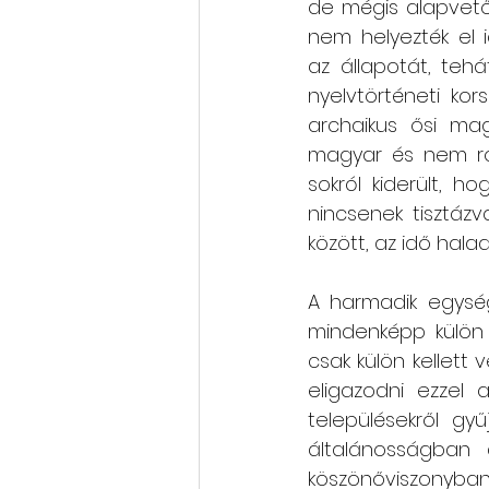
de mégis alapvető 
nem helyezték el 
az állapotát, tehá
nyelvtörténeti ko
archaikus ősi mag
magyar és nem rom
sokról kiderült, h
nincsenek tisztáz
között, az idő hala
A harmadik egység
mindenképp külön k
csak külön kellett 
eligazodni ezzel 
településekről gyű
általánosságban a
köszönőviszonyban 