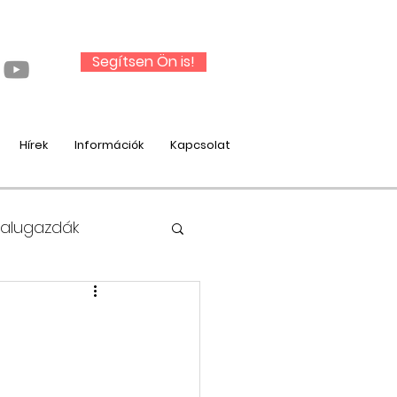
Segítsen Ön is!
Hírek
Információk
Kapcsolat
Falugazdák
nysági munka