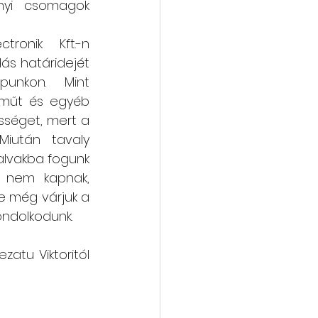
nyi csomagok 
vába
Galéria
ronik  Kft.-n 
dás határidejét 
punkon.  Mint 
eműt és egyéb 
sséget, mert a 
iután tavaly 
alvakba fogunk 
 nem kapnak, 
e még várjuk a 
ondolkodunk.
atu Viktoritól 