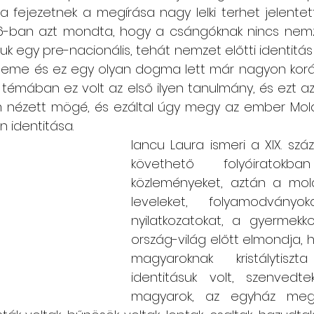
a fejezetnek a megírása nagy lelki terhet jelentett
6-ban azt mondta, hogy a csángóknak nincs nemzet
uk egy pre-nacionális, tehát nemzet előtti identitás é
leme és ez egy olyan dogma lett már nagyon korán,
ás témában ez volt az első ilyen tanulmány, és ezt a
nem nézett mögé, és ezáltal úgy megy az ember Mol
 identitása.  
Iancu Laura ismeri a XIX. szá
követhető folyóiratokba
közleményeket, aztán a moldva
leveleket, folyamodványok
nyilatkozatokat, a gyermekkor
ország-világ előtt elmondja, 
magyaroknak kristálytis
identitásuk volt, szenvedte
magyarok, az egyház megfo