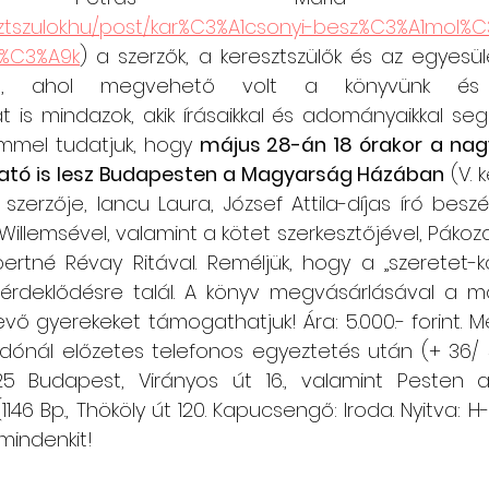
ztszulok.hu/post/kar%C3%A1csonyi-besz%C3%A1mol%
%C3%A9k
) a szerzők, a keresztszülők és az egyesül
tt, ahol megvehető volt a könyvünk és 
t is mindazok, akik írásaikkal és adományaikkal segí
mmel tudatjuk, hogy 
május 28-án 18 órakor
a nag
ató is lesz Budapesten a Magyarság Házában
 (V. k
szerzője, Iancu Laura, József Attila-díjas író besz
Willemsével, valamint a kötet szerkesztőjével, Pákozdi
Albertné Révay Ritával. Reméljük, hogy a „szeretet-
érdeklődésre talál. A könyv megvásárlásával a m
vő gyerekeket támogathatjuk! Ára: 5.000.- forint. 
dónál előzetes telefonos egyeztetés után (+ 36/ 3
25 Budapest, Virányos út 16., valamint Pesten 
46 Bp., Thököly út 120. Kapucsengő: Iroda. Nyitva: H-C
mindenkit!