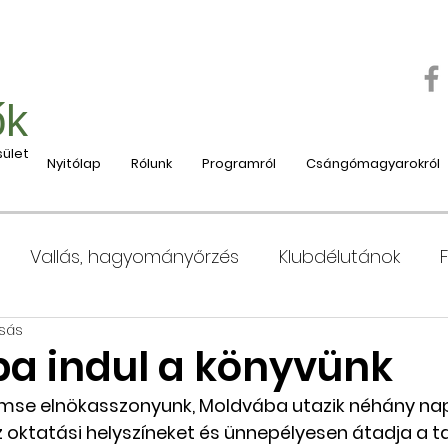
ők
ület
Nyitólap
Rólunk
Programról
Csángómagyarokról
Vallás, hagyományőrzés
Klubdélutánok
asás
 Moldvába
Moldvai iskolák, tanárok bemutatása
a indul a könyvünk
emse elnökasszonyunk, Moldvába utazik néhány nap
e
Nyaralás, táboroztatás
Szociális és jótéko
oktatási helyszíneket és ünnepélyesen átadja a t