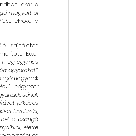
ndben, akár a 
ngó magyart el 
MCSE elnöke a 
ó sajnálatos 
ított. Ekkor 
k meg egymás 
magyarokat!”
ángómagyarok 
avi négyezer 
gyartudásának 
sát jelképes 
vel levelezés, 
nthet a csángó 
ikkal, életre 
anyaországi és 