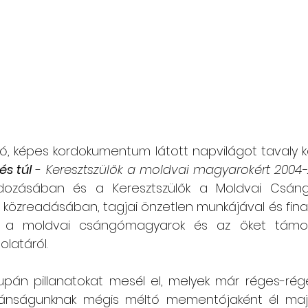
tló, képes kordokumentum látott napvilágot tavaly k
és túl
 - 
Keresztszülők a moldvai magyarokért 2004
ozásában és a Keresztszülők a Moldvai Csáng
 közreadásában, tagjai önzetlen munkájával és fina
a a moldvai csángómagyarok és az őket támog
olatáról.
upán pillanatokat mesél el, melyek már réges-rége
vánságunknak mégis méltó mementójaként él majd