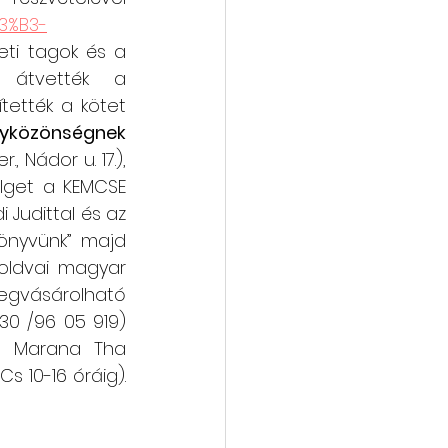
C3%B3-
eti tagok és a 
átvették a 
tették a kötet 
yközönségnek 
er., Nádor u. 17.), 
élget a KEMCSE 
 Judittal és az 
könyvünk” majd 
oldvai magyar 
Megvásárolható 
0 /96 05 919) 
a Marana Tha 
s 10-16 óráig). 