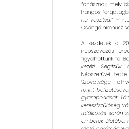
fohásznak, mely bi
hangos forgatagba
ne veszítsd!”
 – ír
Csángó himnusz sor
A kezdetek a
20
népszavazás ered
figyelhettünk fel B
kezét! Segítsük
Népszerűvé tette
Szövetsége felhív
forint befizetésév
gyarapodását. Tám
keresztszülőség váll
találkozás során s
emberek életébe, 
szóló barátságokat k