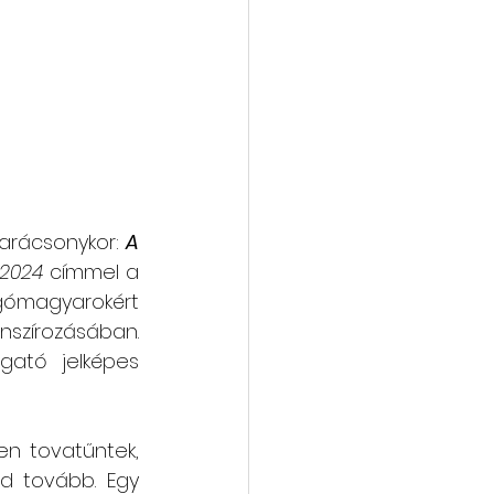
arácsonykor: 
A 
-2024
 címmel a 
ómagyarokért 
nszírozásában. 
ató jelképes 
n tovatűntek, 
 tovább. Egy 