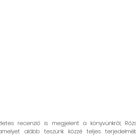
zletes recenzió is megjelent a könyvünkről, Róz
 amelyet alább teszünk közzé teljes terjedelmé