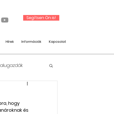
Segítsen Ön is!
Hírek
Információk
Kapcsolat
Falugazdák
ra, hogy 
nysági munka
anároknak és 