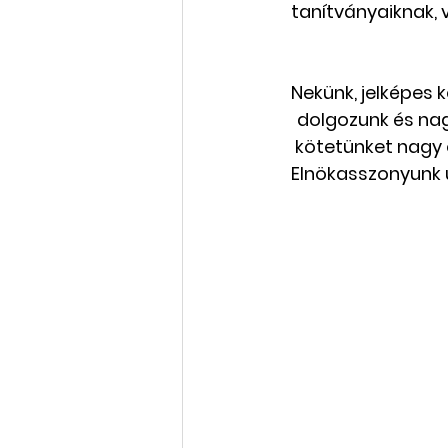
tanítványaiknak,
Rólunk szól: cikkek, videók
Nekünk, jelképes 
dolgozunk és nag
Oktatás, továbbképzés
kötetünket nagy 
Elnökasszonyunk ú