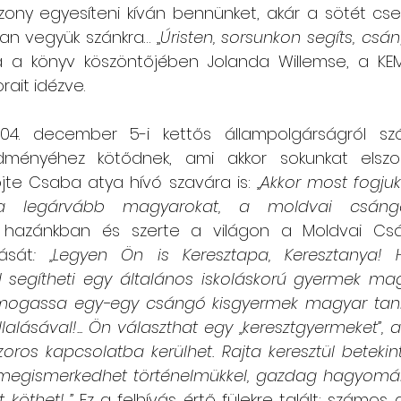
zony egyesíteni kíván bennünket, akár a sötét cse
n vegyük szánkra… „
Úristen, sorsunkon segíts, csá
ta a könyv köszöntőjében Jolanda Willemse, a KE
ait idézve.
04. december 5-i kettős állampolgárságról szól
ményéhez kötődnek, ami akkor sokunkat elszomor
öjte Csaba atya hívó szavára is: „
Akkor most fogju
 a legárvább magyarokat, a moldvai csángó
 hazánkban és szerte a világon a Moldvai Cs
ását
: „Legyen Ön is Keresztapa, Keresztanya! H
el segítheti egy általános iskoláskorú gyermek ma
ogassa egy-egy csángó kisgyermek magyar tanítá
alásával!...
Ön választhat egy „keresztgyermeket”, aki
zoros kapcsolatba kerülhet. Rajta keresztül beteki
megismerkedhet történelmükkel, gazdag hagyománya
öthet!...” 
Ez a felhívás értő fülekre talált: számos 