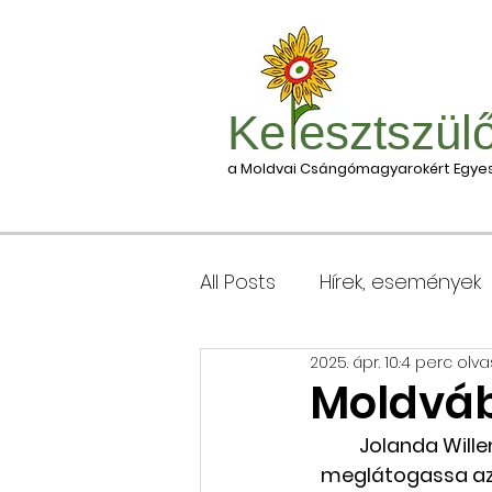
Ke esztszül
a Moldvai Csángómagyarokért Egyes
All Posts
Hírek, események
2025. ápr. 10.
4 perc olv
Csomagleadás, érkezése
Moldváb
Jolanda Will
Keresztgyerekek levélcím
meglátogassa az 