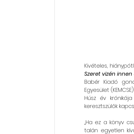
Kivételes, hiánypó
Szeret vizén innen 
Babér Kiadó gond
Egyesület (KEMCSE)
Húsz év krónikáj
keresztszülők kapcs
„Ha ez a könyv cs
talán egyetlen kí