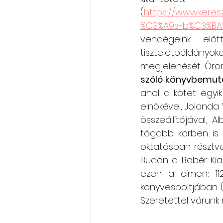
(
https://www.keres
%C3%A9s-b%C3%BA
vendégeink elő
tiszteletpéldányoka
megjelenését. Örö
szóló könyvbemut
ahol a kötet egyik 
elnökével, Jolanda 
összeállítójával, 
tágabb körben is 
oktatásban résztve
Budán a Babér Kia
ezen a címen: 11
könyvesboltjában (11
Szeretettel várunk 