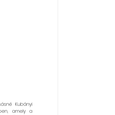
sásné Kubányi 
ben, amely a 