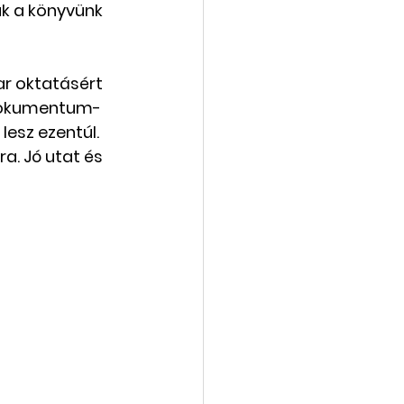
k a könyvünk 
vába
Galéria
ar oktatásért 
 dokumentum-
esz ezentúl. 
a. Jó utat és 