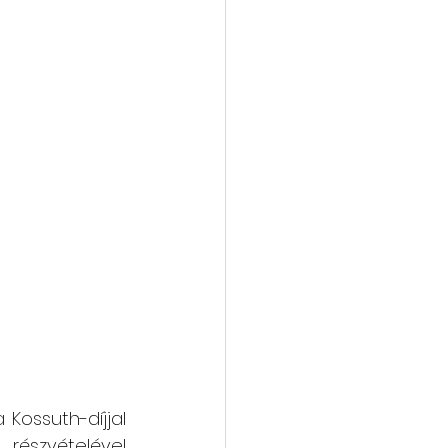
ossuth-díjjal 
elével 