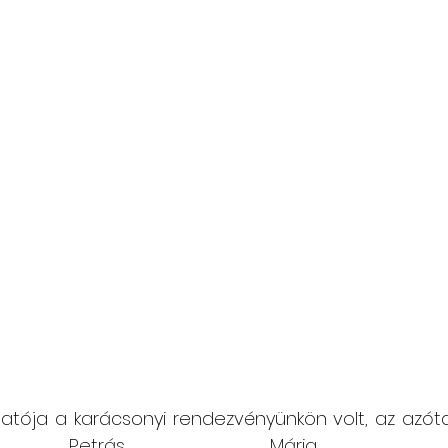
ója a karácsonyi rendezvényünkön volt, az azóta K
ett Petrás Mária részvét