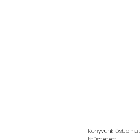
Könyvünk ősbemutat
kitüntet