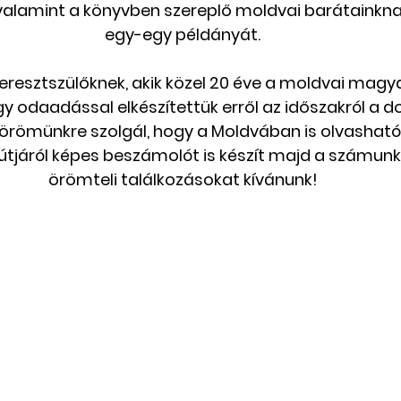
 valamint a könyvben szereplő moldvai barátainkna
egy-egy példányát.
Csángó témájú könyv, videó
Utazások Mold
keresztszülőknek, akik közel 20 éve a moldvai magy
y odaadással elkészítettük erről az időszakról a
Keresztszülő-portré
Várjuk történeteiket!
örömünkre szolgál, hogy a Moldvában is olvasható l
tjáról képes beszámolót is készít majd a számunkr
örömteli találkozásokat kívánunk!