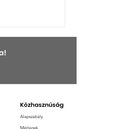
a!
tulálunk a
üntetetteknek
Közhasznúság
Alapszabály
Mérlegek