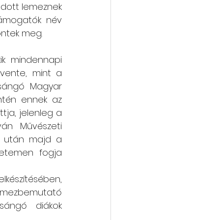
adott lemeznek 
támogatók név 
öntek meg.
ik mindennapi 
evente, mint a 
ángó Magyar 
ntén ennek az 
a, jelenleg a 
án Művészeti 
e után majd a 
etemen fogja 
lkészítésében, 
lemezbemutató 
sángó diákok 