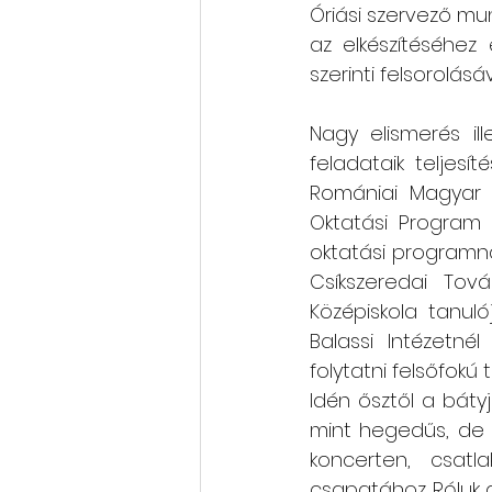
Óriási szervező mun
az elkészítéséhez
szerinti felsorolás
Nagy elismerés il
feladataik teljesí
Romániai Magyar 
Oktatási Program 
oktatási programna
Csíkszeredai Tov
Középiskola tanul
Balassi Intézetné
folytatni felsőfokú
Idén ősztől a báty
mint hegedűs, de 
koncerten, csat
csapatához. Róluk 