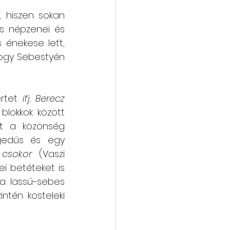
 hiszen sokan 
ós népzenei és 
énekese lett, 
ogy Sebestyén 
rtet 
ifj. Berecz 
lokkok között 
t a közönség 
gedűs és egy 
 csokor
 (Vaszi 
i betéteket is 
a lassú-sebes 
ntén kosteleki 