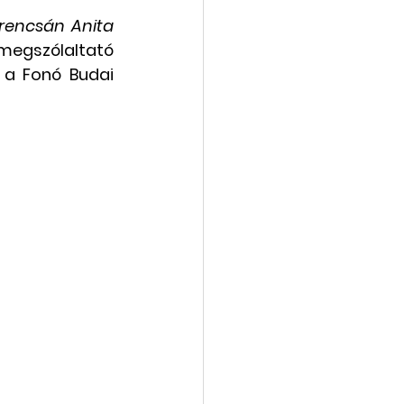
rencsán Anita
vába
Galéria
megszólaltató 
a Fonó Budai 