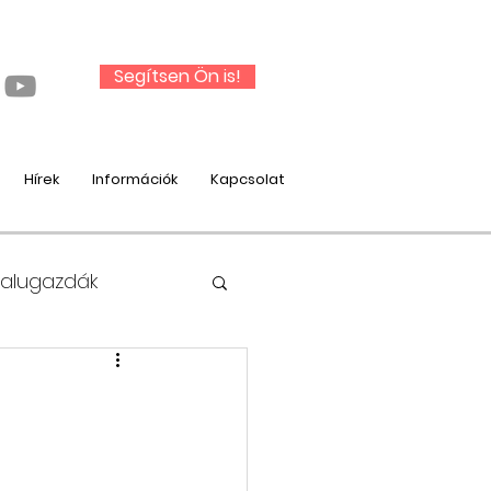
Segítsen Ön is!
Hírek
Információk
Kapcsolat
Falugazdák
nysági munka