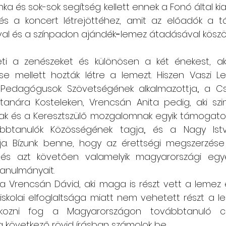
ka és sok-sok segítség kellett ennek a Fonó által ki
 és a koncert létrejöttéhez, amit az előadók a 
ával és a színpadon ajándék
-
lemez átadásával kösz
leti a zenészeket és különösen a két énekest, ak
tése mellett hozták létre a lemezt. Hiszen Vaszi L
Pedagógusok Szövetségének alkalmazottja
,
 a Cs
tanára Kosteleken, Vrencsán Anita pedig, aki szi
k és a Keresztszülő mozgalomnak egyik támogatottj
ábbtanulók Közösségének tagja
,
 és a Nagy Istv
ója. Bízunk benne, hogy az érettségi megszerzés
l és azt követően valamelyik magyarországi egy
 tanulmányait.
ja Vrencsán Dávid, aki maga is részt vett a lemez e
iskolai elfoglaltsága miatt nem vehetett részt a 
lakozni fog a Magyarországon továbbtanuló c
a következő rövid írásban számolok be.