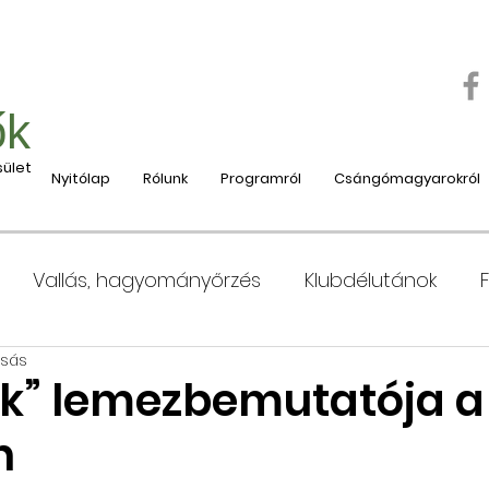
ők
ület
Nyitólap
Rólunk
Programról
Csángómagyarokról
Vallás, hagyományőrzés
Klubdélutánok
asás
 Moldvába
Moldvai iskolák, tanárok bemutatása
k” lemezbemutatója a
n
e
Nyaralás, táboroztatás
Szociális és jótéko