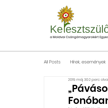
Ke esztszül
a Moldvai Csángómagyarokért Egyes
All Posts
Hírek, események
2019. máj. 30.
2 perc olv
Csomagleadás, érkezése
„Páváso
Fonóba
Keresztgyerekek levélcím