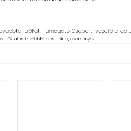
Továbbtanulókat  Támogató Csoport  vezetője, gajd
és
Oktatás, továbbképzés
Hírek, események