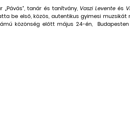
„Pávás”, tanár és tanítvány, 
Vaszi Levente
 és 
V
Csángó témájú könyv, videó
Utazások Mold
atta be első, közös, autentikus gyimesi muzsikát 
ámú közönség előtt május 24-én,  Budapesten 
Keresztszülő-portré
Várjuk történeteiket!