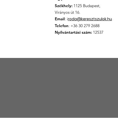
Székhely:
1125 Budapest,
Virányos út 16.
Email
: i
roda@keresztszulok.hu
Telefon
: +36 30 279 2688
Nyilvántartási szám:
12537