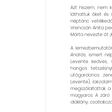
Azt hiszem, nem k
láthattuk őket és s
néptánc vetélkedő
Vrencsán Anita ped
Márta nevezte őt „Ko
A lemezbemutatón 
András
, ismert né
Levente kedves, 
hangos tetszésnyi
ütőgardonos zené
Levente), 
lakodal
megszólaltattak a 
magyaros. A záró
diáklány, csatlakozo