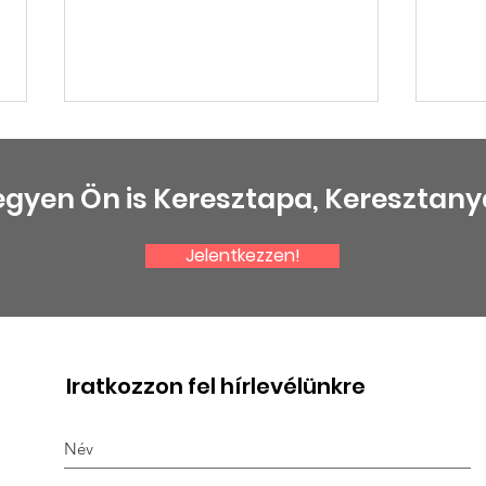
egyen Ön is Keresztapa, Keresztany
Jelentkezzen!
Halász Péterre
Gra
emlékezünk
kit
Iratkozzon fel hírlevélünkre