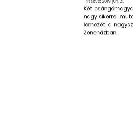
Frissítve:
2019. jún. 21.
Két csángómagyar 
Rólunk szól: cikkek, videók
nagy sikerrel mut
lemezét a nagysz
Zeneházban.
Oktatás, továbbképzés