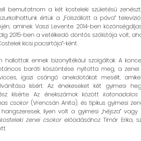
ell bemutatnom a két kosteleki születésű zenészt,
zurkolhattunk értük a „Fölszállott a páva” televízi
jén, aminek Vaszi Levente 2014-ben közönségdíjas 
ig 2015-ben a vetélkedő döntős szólistája volt, ah
stelek kicsi pacsirtája”-ként.
hallottak ennek bizonyítékául szolgáltak. A konce
ptáncos baráti köszöntése nyitotta meg, a zenei b
vicces, igazi csángó anekdotákat mesélt, amike
lvánítása kísért. Az énekeseket két gyimesi he
sz kísérte. Az énekszámok között 
katonadalos
mas csokor
 (Vrencsán Anita), és tipikus gyimesi zene
hangszeresek, ilyen volt a gyimesi „héjsza” vagy 
 
kosteleki zenei csokor
 előadásához Tímár Erika, szi
tt.