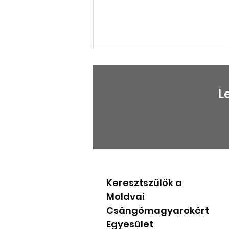
L
BESZÁMOLÓ A KEMCSE
ÉVES RENDES
KÖZGYÜLÉSÉRŐL
Keresztszülők a
Moldvai
Csángómagyarokért
Egyesület