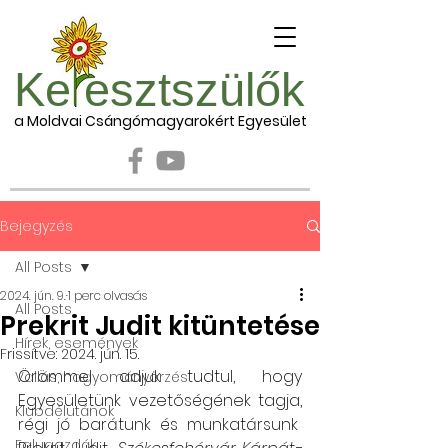
Ke esztszülők
a Moldvai Csángómagyarokért Egyesület
Bejegyzés
All Posts
2024. jún. 9.
1 perc olvasás
All Posts
Prekrit Judit kitüntetése
Hírek, események
Frissítve:
2024. jún. 15.
Örömmel adjuk tudtul, hogy 
Vallás, hagyományőrzés
Egyesületünk vezetőségének tagja, 
Klubdélutánok
régi jó barátunk és munkatársunk  
Falugazdák