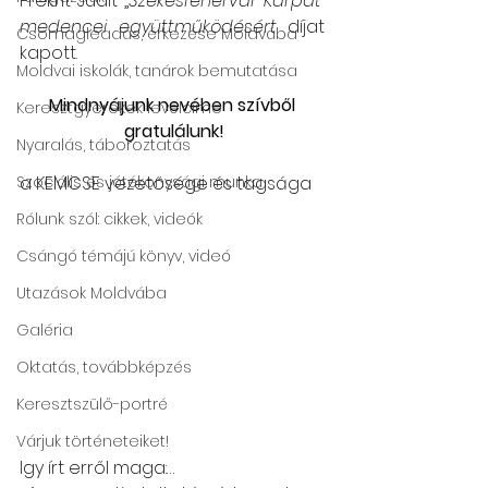
Prekrit Judit „
Székesfehérvár Kárpát-
medencei együttműködésért
 díjat  
Csomagleadás, érkezése Moldvába
kapott. 
Moldvai iskolák, tanárok bemutatása
Mindnyájunk nevében szívből 
Keresztgyerekek levélcíme
gratulálunk!
Nyaralás, táboroztatás
Szociális és jótékonysági munka
a KEMCSE vezetősége és tagsága 
Rólunk szól: cikkek, videók
Csángó témájú könyv, videó
Utazások Moldvába
Galéria
Oktatás, továbbképzés
Keresztszülő-portré
Várjuk történeteiket!
Igy írt erről maga:…