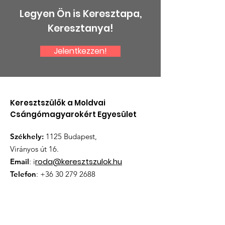
Legyen Ön is Keresztapa,
Keresztanya!
Jelentkezzen!
Mátyás Mónika
BESZÁMOLÓ A 
magas állami
ÉVES RENDES
kitüntetésben
KÖZGYÜLÉSÉR
részesült
Keresztszülők a Moldvai
Csángómagyarokért Egyesület
Székhely:
1125 Budapest,
Virányos út 16.
roda@keresztszulok.hu
Email
: i
Telefon
:
+36 30 279 2688
Nyilvántartási szám:
12537