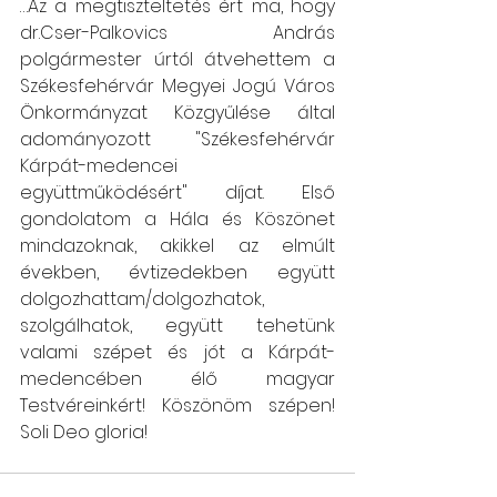
…Az a megtiszteltetés ért ma, hogy 
dr.Cser-Palkovics András 
polgármester úrtól átvehettem a 
Székesfehérvár Megyei Jogú Város 
Önkormányzat Közgyűlése által 
adományozott "Székesfehérvár 
Kárpát-medencei 
együttműködésért" díjat. Első 
gondolatom a Hála és Köszönet 
mindazoknak, akikkel az elmúlt 
években, évtizedekben együtt 
dolgozhattam/dolgozhatok, 
szolgálhatok, együtt tehetünk 
valami szépet és jót a Kárpát-
medencében élő magyar 
Testvéreinkért! Köszönöm szépen! 
Soli Deo gloria!