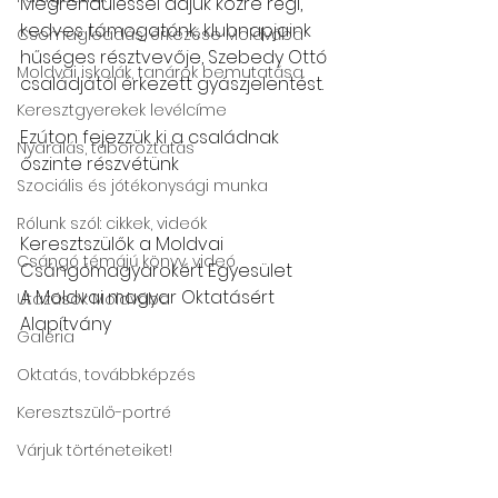
Megrendüléssel adjuk közre régi, 
kedves támogatónk, klubnapjaink 
Csomagleadás, érkezése Moldvába
hűséges résztvevője, Szebedy Ottó 
Moldvai iskolák, tanárok bemutatása
családjától érkezett gyászjelentést.
Keresztgyerekek levélcíme
Ezúton fejezzük ki a családnak 
Nyaralás, táboroztatás
őszinte részvétünk
Szociális és jótékonysági munka
Rólunk szól: cikkek, videók
Keresztszülők a Moldvai 
Csángó témájú könyv, videó
Csángómagyarokért Egyesület
A Moldvai magyar Oktatásért 
Utazások Moldvába
Alapítvány
Galéria
Oktatás, továbbképzés
Keresztszülő-portré
Várjuk történeteiket!