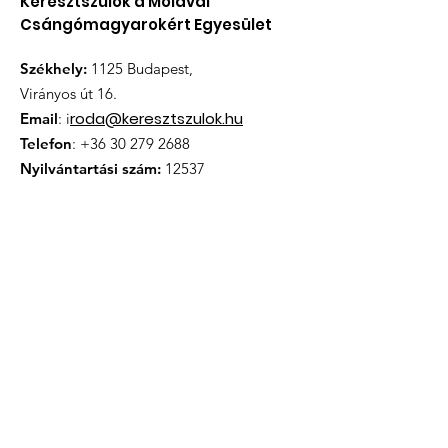
Keresztszülők a Moldvai
Csángómagyarokért Egyesület
Székhely:
1125 Budapest,
Virányos út 16.
roda@keresztszulok.hu
Email
: i
Telefon
:
+36 30 279 2688
Nyilvántartási szám:
12537
Iratkozzon fel hírlevélünkre
Megismertem és elfogadom az