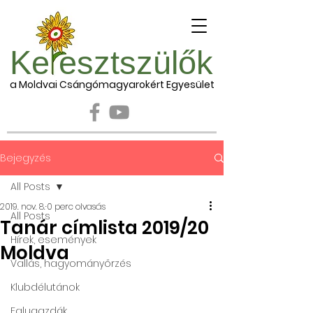
Ke esztszülők
a Moldvai Csángómagyarokért Egyesület
Bejegyzés
All Posts
2019. nov. 8.
0 perc olvasás
All Posts
Tanár címlista 2019/20
Hírek, események
Moldva
Vallás, hagyományőrzés
Klubdélutánok
Falugazdák