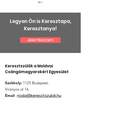
Legyen Ön is Keresztapa,
Keresztanya!
Jelentkezzen!
Csángó Kollégiumot
Új iskola és ó
adtak át
Diószénben
Csíkszeredában
Keresztszülők a Moldvai
Csángómagyarokért Egyesület
Székhely:
1125 Budapest,
Virányos út 16.
roda@keresztszulok.hu
Email
: i
Telefon
:
+36 30 279 2688
Nyilvántartási szám:
12537