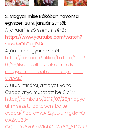
2. Magyar mise Bákóban havonta 
egyszer, 2019. január 27-től:
A januári, első szentmiséről: 
https://www.youtube.com/watch?
v=wdeOtOugPJA
A júniusi magyar miséről: 
https://korkep.sk/cikkek/kultura/2019/
01/28/ilyen-volt-az-elso-moldvai-
magyar-mise-bakoban-kepriport-
videok/
A júliusi miséről, amelyet Böjte 
Csaba atya mutatott be, 3 cikk: 
https://romkat.ro/2019/07/28/magyar
ul-misezett-bakoban-bojte-
csaba/?fbclid=IwAR2yULxUn7gx1xmQ-
dA2wd2B-
GQudDIz8y06cW16hCcWx83_8tC2RP