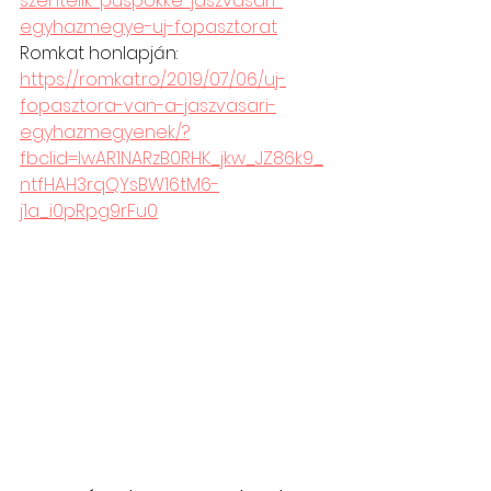
szentelik-puspokke-jaszvasari-
egyhazmegye-uj-fopasztorat
Romkat honlapján: 
https://romkat.ro/2019/07/06/uj-
fopasztora-van-a-jaszvasari-
egyhazmegyenek/?
fbclid=IwAR1NARzB0RHK_jkw_JZ86k9_
ntfHAH3rqQYsBW16tM6-
j1a_i0pRpg9rFu0