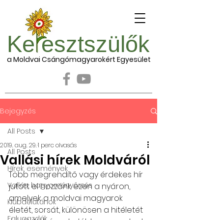
Ke esztszülők
a Moldvai Csángómagyarokért Egyesület
Bejegyzés
All Posts
2019. aug. 29.
1 perc olvasás
All Posts
Vallási hírek Moldváról
Hírek, események
Több megrendítő vagy érdekes hír 
Vallás, hagyományőrzés
jutott el hozzánk ezen a nyáron, 
amelyek a moldvai magyarok 
Klubdélutánok
életét, sorsát, különösen a hitéletét 
Falugazdák