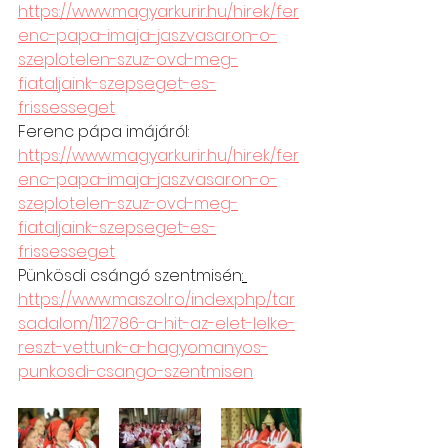
https://www.magyarkurir.hu/hirek/fer
enc-papa-imaja-jaszvasaron-o-
szeplotelen-szuz-ovd-meg-
fiataljaink-szepseget-es-
frissesseget
Ferenc pápa imájáról:  
https://www.magyarkurir.hu/hirek/fer
enc-papa-imaja-jaszvasaron-o-
szeplotelen-szuz-ovd-meg-
fiataljaink-szepseget-es-
frissesseget
Pünkösdi csángó szentmisén
: 
https://www.maszol.ro/index.php/tar
sadalom/112786-a-hit-az-elet-lelke-
reszt-vettunk-a-hagyomanyos-
punkosdi-csango-szentmisen