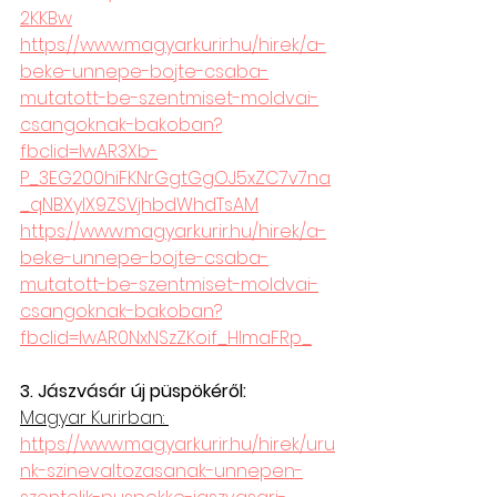
2KKBw
https://www.magyarkurir.hu/hirek/a-
beke-unnepe-bojte-csaba-
mutatott-be-szentmiset-moldvai-
csangoknak-bakoban?
fbclid=IwAR3Xb-
P_3EG200hiFKNrGgtGgOJ5xZC7v7na
_qNBXylX9ZSVjhbdWhdTsAM
https://www.magyarkurir.hu/hirek/a-
beke-unnepe-bojte-csaba-
mutatott-be-szentmiset-moldvai-
csangoknak-bakoban?
fbclid=IwAR0NxNSzZKoif_HlmaFRp
_
3. Jászvásár új püspökéről:
Magyar Kurirban: 
https://www.magyarkurir.hu/hirek/uru
nk-szinevaltozasanak-unnepen-