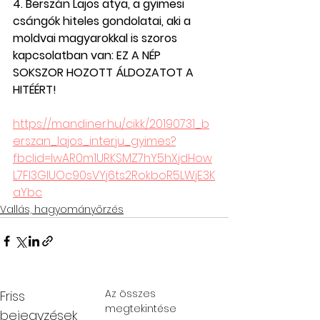
4. Berszán Lajos atya, a gyimesi 
csángók hiteles gondolatai, aki a 
moldvai magyarokkal is szoros 
kapcsolatban van: EZ A NÉP 
SOKSZOR HOZOTT ÁLDOZATOT A 
HITÉÉRT!
https://mandiner.hu/cikk/20190731_b
erszan_lajos_interju_gyimes?
fbclid=IwAR0m1URKSMZ7hY5hXjdHow
L7FI3GIUOc90sVYj6ts2RokboR5LWjE3K
aYbc
Vallás, hagyományőrzés
Az összes
Friss
megtekintése
bejegyzések