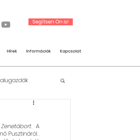
Segítsen Ön is!
Hírek
Információk
Kapcsolat
Falugazdák
i Zenetábort.
 A 
nysági munka
 tanárnő Pusztináról… 