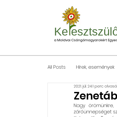
Ke esztszül
a Moldvai Csángómagyarokért Egyes
All Posts
Hírek, események
2021. júl. 24.
1 perc olvasá
Csomagleadás, érkezése
Zenetáb
Nagy örömünkre, 
Keresztgyerekek levélcím
záróünnepséget szom