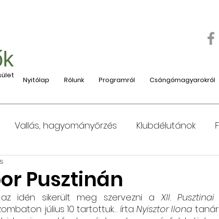
ők
ület
Nyitólap
Rólunk
Programról
Csángómagyarokról
Vallás, hagyományőrzés
Klubdélutánok
s
 Moldvába
Moldvai iskolák, tanárok bemutatása
or Pusztinán
az idén sikerült meg szervezni a 
XII. Pusztina
e
Nyaralás, táboroztatás
Szociális és jótéko
baton július 10 tartottuk… írta 
Nyisztor Ilona