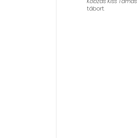
Kobzas Kiss Tamás
tábort.
Rólunk szól: cikkek, videók
Oktatás, továbbképzés