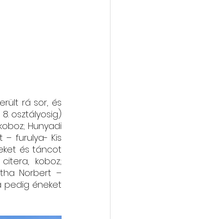
rült rá sor, és 
. osztályosig) 
koboz; Hunyadi 
– furulya- Kis 
ket és táncot 
itera, koboz; 
tha Norbert – 
a pedig éneket 