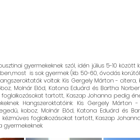
usztinai gyermekeknek szól, idén július 5-10 között ke
en,most  is sok gyermek (kb. 50-60, óvodás korútól 8
angszeroktatók voltak: Kis Gergely Márton - citera, 
boz; Molnár Előd, Katona Eduárd és Bartha Norbert 
foglalkozásokat tartott, Kaszap Johanna pedig éne
keknek. Hangszeroktatóink: Kis Gergely Márton - c
egedű, koboz; Molnár Előd, Katona Eduárd és Bar
nia kézműves foglalkozásokat tartott, Kaszap Johann
 a gyermekeknek.