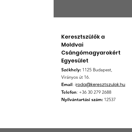
Nyári táborok
Csángóföldön
Keresztszülők a
Moldvai
Csángómagyarokért
Egyesület
Székhely:
1125 Budapest,
Virányos út 16.
Email
: i
roda@keresztszulok.hu
Telefon
: +36 30 279 2688
Nyilvántartási szám:
12537