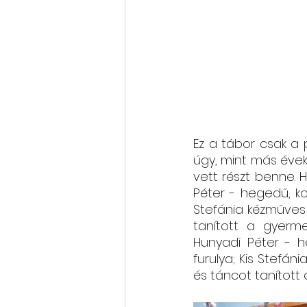
Ez a tábor csak a p
úgy, mint más évekb
vett részt benne. H
Péter - hegedű, ko
Stefánia kézműves 
tanított a gyerme
Hunyadi Péter - h
furulya; Kis Stefá
és táncot tanított