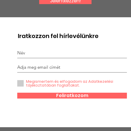
Jelentkezzen!
Nyári tábor Diószénben
RÉBAY 
Iratkozzon fel hírlevélünkre
Megismertem és elfogadom az Adatkezelési
tájékoztatóban foglaltakat.
Feliratkozom