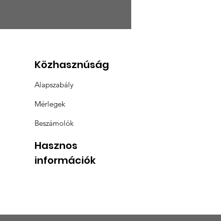
LAJOS FALUGAZDA
MOLDVAI BESZÁMOLÓJA
Közhasznúság
Alapszabály
Mérlegek
Beszámolók
Hasznos
információk