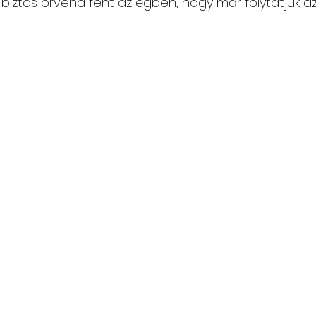
 biztos örvend fent az égben, hogy már folytatjuk az 
Csángó témájú könyv, videó
Utazások Mold
Keresztszülő-portré
Várjuk történeteiket!