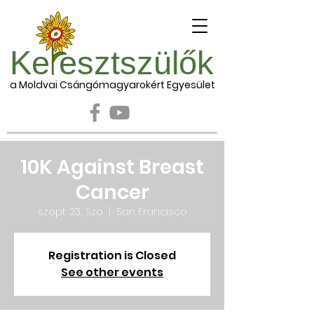
Ke esztszülők
a Moldvai Csángómagyarokért Egyesület
10K Against Breast
Cancer
szept. 23., Szo
  |  
San Francisco
Registration is Closed
See other events