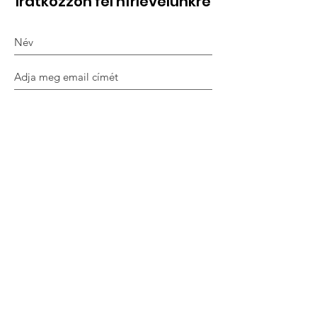
Iratkozzon fel hírlevélünkre
Megismertem és elfogadom az
Adatkezelési tájékoztatóban
foglaltakat.
Feliratkozom
Közhasznúság
Alapszabály
Mérlegek
Beszámolók