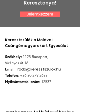
Keresztanya!
Jelentkezzen!
Keresztszülők a Moldvai
Csángómagyarokért Egyesület
Székhely:
1125 Budapest,
Virányos út 16.
roda@keresztszulok.hu
Email
: i
Telefon
:
+36 30 279 2688
Nyilvántartási szám:
12537