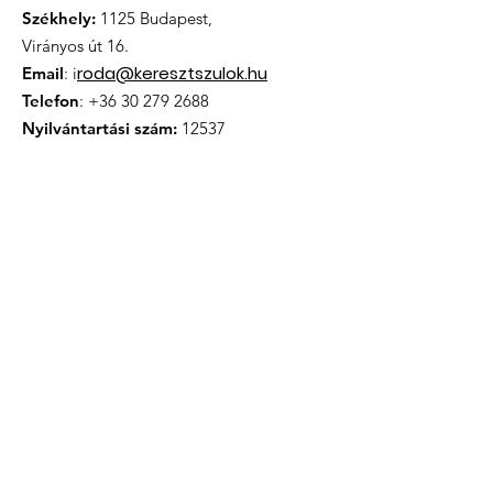
Székhely:
1125 Budapest,
Virányos út 16.
roda@keresztszulok.hu
Email
: i
Telefon
:
+36 30 279 2688
Nyilvántartási szám:
12537
Iratkozzon fel hírlevélünkre
Megismertem és elfogadom az
Adatkezelési tájékoztatóban
foglaltakat.