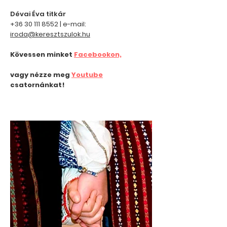
Dévai Éva titkár
+36 30 111 8552
| e-mail:
iroda@keresztszulok.hu
Kövessen minket
Facebookon,
vagy nézze meg
Youtube
csatornánkat!