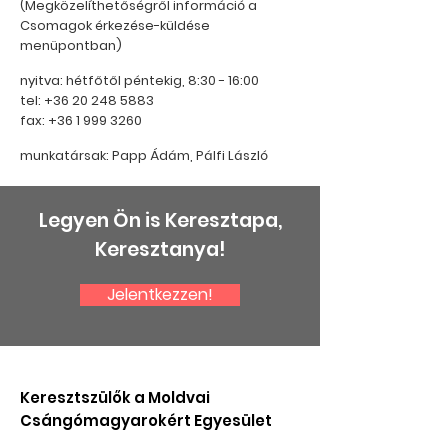
(Megközelíthetőségről információ a
Csomagok érkezése-küldése
menüpontban)
nyitva: hétfőtől péntekig, 8:30 - 16:00
tel: +36 20 248 5883
fax: +36 1 999 3260
munkatársak: Papp Ádám, Pálfi László
Legyen Ön is Keresztapa,
Keresztanya!
Jelentkezzen!
Keresztszülők a Moldvai
Csángómagyarokért Egyesület