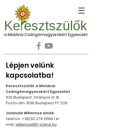
Ke esztszülők
a Moldvai Csángómagyarokért Egyesület
Lépjen velünk
kapcsolatba!
Keresztszülők a Moldvai
Csángómagyarokért Egyesület
1125 Budapest, Virányos út 16.
Posta cím: 1538 Budapest Pf: 529
Jolanda Willemse elnök
telefon: +36/30
279 2688
| e-
mail:
willemse@t-online.hu