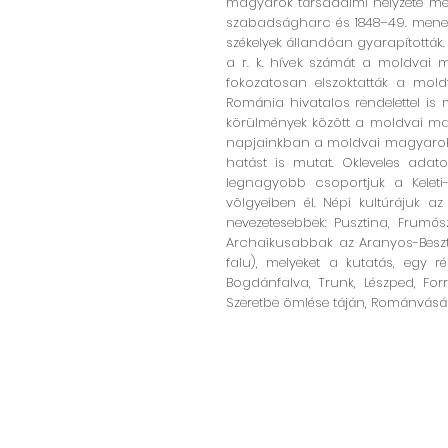
magyarok társadalmi helyzete megr
szabadságharc és 1848–49. menekül
székelyek állandóan gyarapították. 
a r. k. hívek számát a moldvai m
fokozatosan elszoktatták a mold
Románia hivatalos rendelettel is 
körülmények között a moldvai magy
napjainkban a moldvai magyarok k
hatást is mutat. Okleveles adato
legnagyobb csoportjuk a Keleti-
völgyeiben él. Népi kultúrájuk a
nevezetesebbek: Pusztina, Frumós
Archaikusabbak az Aranyos-Beszte
falu), melyeket a kutatás, egy r
Bogdánfalva, Trunk, Lészped, For
Szeretbe ömlése táján, Románvásár v