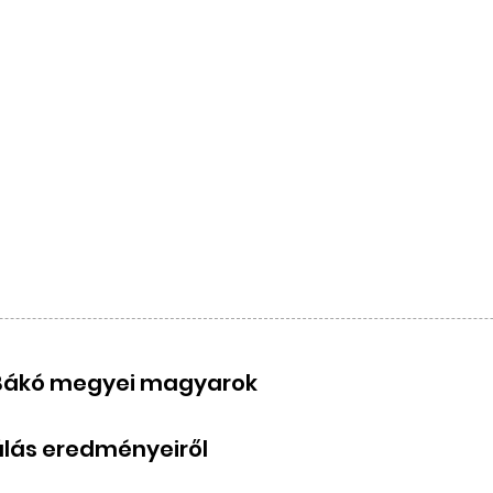
 a Bákó megyei magyarok
álás eredményeiről