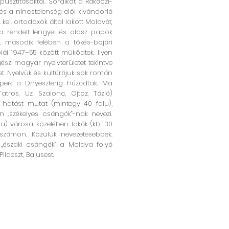
usztításoktól. Soraikat a Rákóczi-
és a nincstelenség elől kivándorló
kel. ortodoxok által lakott Moldvát,
a rendelt lengyel és olasz papok
. második felében a tőkés-bojári
lái 1947–55 között működtek. Ilyen
ész magyar nyelvterületet tekintve
. Nyelvük és kultúrájuk sok román
lepeik a Dnyeszterig húzódtak. Ma
tros, Uz, Szalonc, Ojtoz, Tázló)
y hatást mutat (mintegy 40 falu);
n „székelyes csángók”-nak nevezi.
u) városa közelében lakók (kb. 30
t számon. Közülük nevezetesebbek:
ú „északi csángók” a Moldva folyó
ldeszt, Balusest.