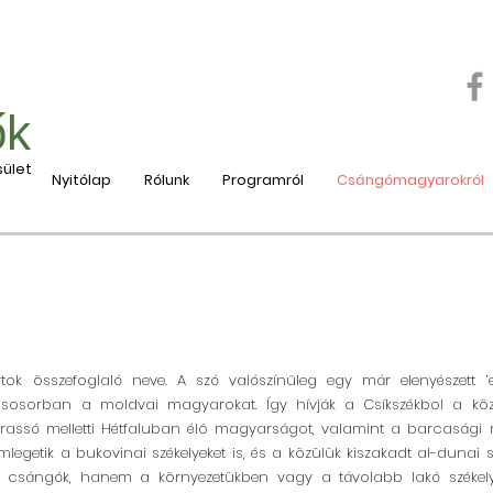
ők
ület
Nyitólap
Rólunk
Programról
Csángómagyarokról
tok összefoglaló neve. A szó valószínűleg egy már elenyészett ’elv
sosorban a moldvai magyarokat. Így hívják a Csíkszékbol a közel
assó melletti Hétfaluban élő magyarságot, valamint a barcasági m
legetik a bukovinai székelyeket is, és a közülük kiszakadt al-dunai s
sángók, hanem a környezetükben vagy a távolabb lakó székelyek 