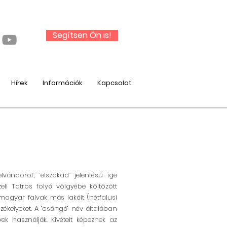
Segítsen Ön is!
Hírek
Információk
Kapcsolat
ándorol’, ’elszakad’ jelentésű ige
i Tatros folyó völgyébe költözött
agyar falvak más lakóit (hétfalusi
zékelyeket. A ’csángó’ név általában
használják. Kivételt képeznek az