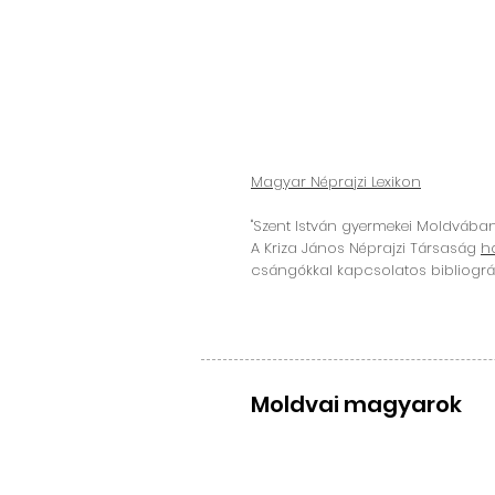
Magyar Néprajzi Lexikon
"Szent István gyermekei Moldvába
A Kriza János Néprajzi Társaság
h
csángókkal kapcsolatos bibliográf
Moldvai magyarok