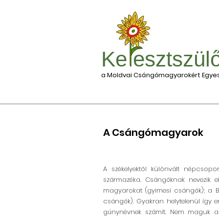
Ke esztszül
a Moldvai Csángómagyarokért Egyes
A Csángómagyarok
A székelyektől különvált népcsopor
származéka. Csángóknak nevezik el
magyarokat (gyimesi csángók); a Br
csángók). Gyakran helytelenül így em
gúnynévnek számít. Nem maguk a c