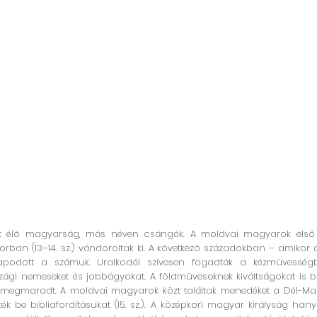
zött élő magyarság, más néven csángók. A moldvai magyarok első
korban (13–14. sz.) vándoroltak ki. A következő századokban – amiko
rapodott a számuk. Uralkodói szívesen fogadták a kézművesség
ági nemeseket és jobbágyokat. A földműveseknek kiváltságokat is b
-ig megmaradt. A moldvai magyarok közt találtak menedéket a Dél-M
jezték be bibliafordításukat (15. sz.). A középkori magyar királyság ha