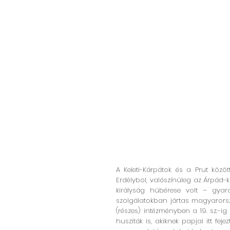
A Keleti-Kárpátok és a Prut kö
Erdélybol, valószínűleg az Árpád-
királyság hűbérese volt – gya
szolgálatokban jártas magyarorsz
(részes) intézményben a 19. sz.
husziták is, akiknek papjai itt fe