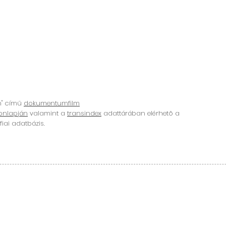
n" című
dokumentumfilm
onlapján
valamint a
transindex
adattárában elérhetõ a
iai adatbázis.