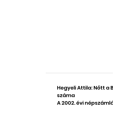
Hegyeli Attila: Nőtt
száma
A 2002. évi népszáml