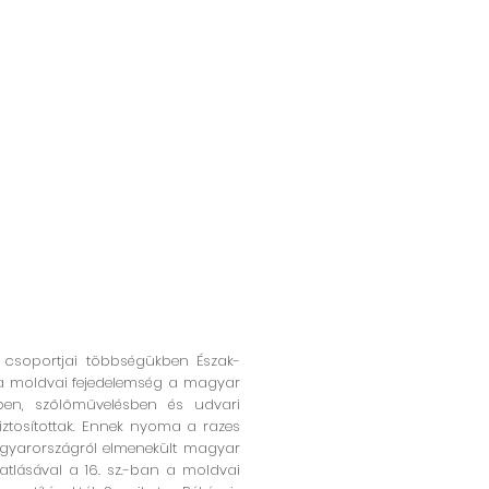
 csoportjai többségükben Észak-
r a moldvai fejedelemség a magyar
ben, szőlőművelésben és udvari
iztosítottak. Ennek nyoma a razes
agyarországról elmenekült magyar
nyatlásával a 16. sz.-ban a moldvai