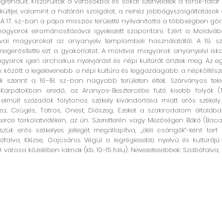
endült. Kiszorultak a városokból és sokat szenvedtek a török-tatár p
tjei, valamint a határőri szolgálat, a nehéz jobbágyszolgáltatások 
A 17. sz.-ban a pápa missziós területté nyilvánította a többségben gör. 
agyarok elrománosításával igyekezett szaporítani. Ezért a Moldváb
vai magyarokat az anyanyelv templombeli használatától. A 19. sz
megerősítette ezt a gyakorlatot. A moldvai magyarok anyanyelvi isko
arok igen archaikus nyelvjárást és népi kultúrát őriztek meg. Az eg
özött a legelevenebb a népi kultúra és leggazdagabb a népköltészet
k szerint a 16–18. sz.-ban nagyobb területen éltek. Szórványos te
Kárpátokban eredő, az Aranyos-Besztercébe futó kisebb folyók (Ta
z elmúlt századok folytonos székely kivándorlása miatt erős székel
za, Csügés, Tatros, Onest, Diószeg. Ezeket a szakirodalom általába
rce torkolatvidékén, az ún. Szeretterén vagy Mezőségen Bákó (Baca
észük erős székelyes jellegét megállapítva, „déli csángók”-ként tar
rófalva, Klézse, Gajcsána. Végül a legrégiesebb nyelvű és kultúráj
árosa közelében laknak (kb. 10–15 falu). Nevezetesebbek: Szabófalva, Pi