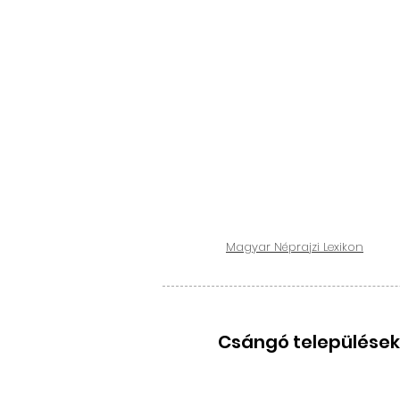
Magyar Néprajzi Lexikon
Csángó települése