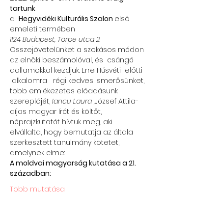
tartunk
a  
Hegyvidéki Kulturális Szalon 
első 
emeleti termében
1124 Budapest, Törpe utca 2
Összejövetelünket a szokásos módon 
az elnöki beszámolóval, és  csángó 
dallamokkal kezdjük. Erre Húsvéti  előtti 
 alkalomra   régi kedves ismerősünket, 
több emlékezetes előadásunk 
szereplőjét,
 Iancu Laura ,
József Attila-
díjas magyar írót és költőt, 
néprajzkutatót hívtuk meg, aki 
elvállalta, hogy bemutatja az általa 
szerkesztett tanulmány kötetet, 
amelynek címe:
A moldvai magyarság kutatása a 21. 
században:
Több mutatása