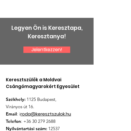
Legyen Ön is Keresztapa,
Keresztanya!
Jelentkezzen!
Keresztszülők a Moldvai
Csángómagyarokért Egyesület
Székhely:
1125 Budapest,
Virányos út 16.
roda@keresztszulok.hu
Email
: i
Telefon
:
+36 30 279 2688
Nyilvántartási szám:
12537