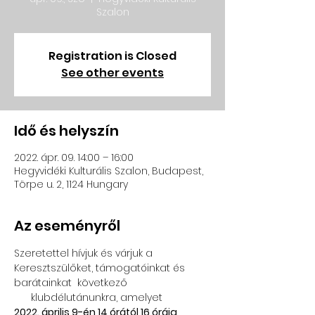
Szalon
Registration is Closed
See other events
Idő és helyszín
2022. ápr. 09. 14:00 – 16:00
Hegyvidéki Kulturális Szalon, Budapest,
Törpe u. 2, 1124 Hungary
Az eseményről
Szeretettel hívjuk és várjuk a 
Keresztszülőket, támogatóinkat és 
barátainkat  következő 
      klubdélutánunkra, amelyet
2022. április 9-én 14 órától 16 óráig 