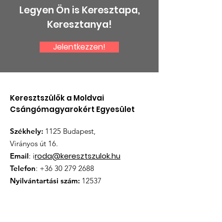
Legyen Ön is Keresztapa,
Keresztanya!
Jelentkezzen!
Keresztszülők a Moldvai
Csángómagyarokért Egyesület
Székhely:
1125 Budapest,
Virányos út 16.
roda@keresztszulok.hu
Email
: i
Telefon
:
+36 30 279 2688
Nyilvántartási szám:
12537