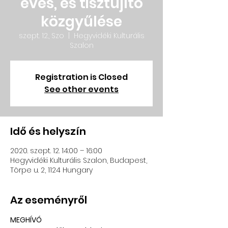
éves, és tisztújító
közgyűlése
szept. 12., Szo
  |  
Hegyvidéki Kulturális
Szalon
Registration is Closed
See other events
Idő és helyszín
2020. szept. 12. 14:00 – 16:00
Hegyvidéki Kulturális Szalon, Budapest,
Törpe u. 2, 1124 Hungary
Az eseményről
MEGHÍVÓ