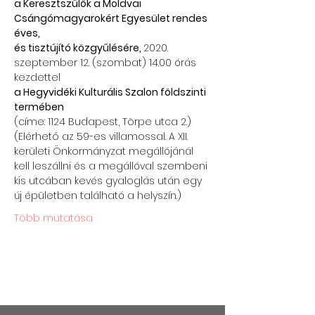
a Keresztszülők a Moldvai 
Csángómagyarokért Egyesület rendes 
éves,
és tisztújító közgyűlésére, 
2020. 
szeptember 12. (szombat) 14.00 órás 
kezdettel 
a Hegyvidéki Kulturális Szalon földszinti 
termében
(címe: 1124 Budapest, Törpe utca 2.)
(Elérhető az 59-es villamossal. A XII. 
kerületi Önkormányzat megállójánál 
kell leszállni és a megállóval szembeni 
kis utcában kevés gyaloglás után egy 
új épületben található a helyszín.)
Több mutatása