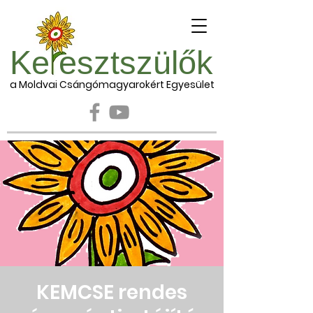
Ke esztszülők
a Moldvai Csángómagyarokért Egyesület
KEMCSE rendes