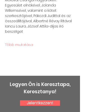
Moldvai Csángómagyarokért 
Egyesület elnökével, Jolanda 
Willemsével, valamint a kötet 
szerkesztőjével, Pákozdi Judittal és az 
összeállítójával, Albertné Révay Ritával 
Iancu Laura, József Attila-díjas író 
beszélget
Több mutatása
Legyen Ön is Keresztapa,
Keresztanya!
Jelentkezzen!