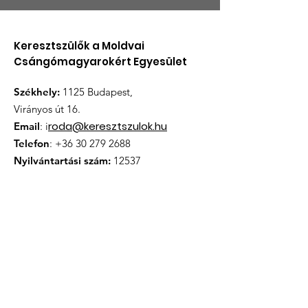
Keresztszülők a Moldvai
Csángómagyarokért Egyesület
Székhely:
1125 Budapest,
Virányos út 16.
roda@keresztszulok.hu
Email
: i
Telefon
:
+36 30 279 2688
Nyilvántartási szám:
12537
Iratkozzon fel hírlevélünkre