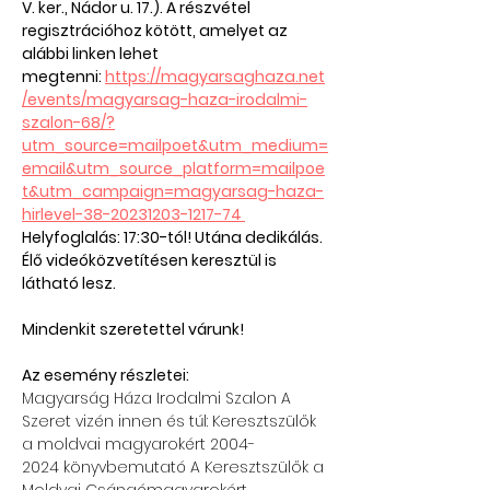
V. ker., Nádor u. 17.). A részvétel 
regisztrációhoz kötött, amelyet az 
alábbi linken lehet 
megtenni: 
https://magyarsaghaza.net
/events/magyarsag-haza-irodalmi-
szalon-68/?
utm_source=mailpoet&utm_medium=
email&utm_source_platform=mailpoe
t&utm_campaign=magyarsag-haza-
hirlevel-38-20231203-1217-74 
Helyfoglalás: 17:30-tól! Utána dedikálás. 
Élő videóközvetítésen keresztül is 
látható lesz. 
Mindenkit szeretettel várunk!
Az esemény részletei:
Magyarság Háza Irodalmi Szalon A 
Szeret vizén innen és túl: Keresztszülők 
a moldvai magyarokért 2004-
2024 könyvbemutató A Keresztszülők a 