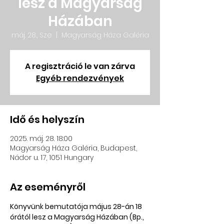
lesz a Magyarság
Házában
máj. 28., Sze
  |  
Magyarság Háza Galéria
A regisztráció le van zárva
Egyéb rendezvények
Idő és helyszín
2025. máj. 28. 18:00
Magyarság Háza Galéria, Budapest,
Nádor u. 17, 1051 Hungary
Az eseményről
Könyvünk bemutatója május 28-án 18 
órától lesz a Magyarság Házában (Bp., 