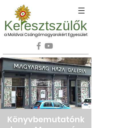
Ke esztszülők
a Moldvai Csángómagyarokért Egyesület
Könyvbemutatónk