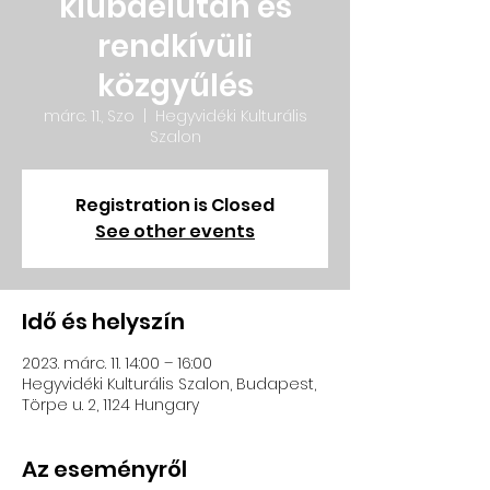
klubdélután és
rendkívüli
közgyűlés
márc. 11., Szo
  |  
Hegyvidéki Kulturális
Szalon
Registration is Closed
See other events
Idő és helyszín
2023. márc. 11. 14:00 – 16:00
Hegyvidéki Kulturális Szalon, Budapest,
Törpe u. 2, 1124 Hungary
Az eseményről