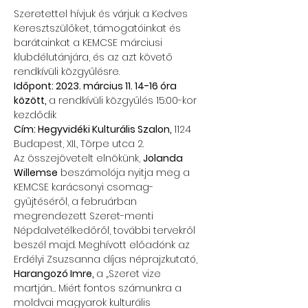
Szeretettel hívjuk és várjuk a Kedves 
Keresztszülőket, támogatóinkat és 
barátainkat a KEMCSE márciusi 
klubdélutánjára, és az azt követő 
rendkívüli közgyűlésre.
Időpont: 2023. március 11. 14-16 óra 
között, 
a rendkívüli közgyűlés 15:00-kor 
kezdődik
Cím: Hegyvidéki Kulturális Szalon, 
1124 
Budapest, XII., Törpe utca 2.
Az összejövetelt elnökünk, 
Jolanda 
Willemse
 beszámolója nyitja meg a 
KEMCSE karácsonyi csomag-
gyűjtéséről, a februárban 
megrendezett Szeret-menti 
Népdalvetélkedőről, további tervekről 
beszél majd. Meghívott előadónk az 
Erdélyi Zsuzsanna díjas néprajzkutató, 
Harangozó Imre, 
a „Szeret vize 
martján… Miért fontos számunkra a 
moldvai magyarok kulturális 