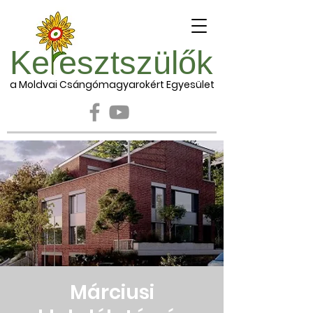
Ke esztszülők
a Moldvai Csángómagyarokért Egyesület
Márciusi