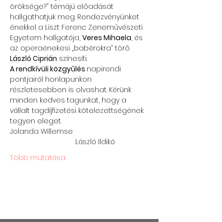
öröksége?” témájú előadását 
hallgathatjuk meg. Rendezvényünket 
énekkel a Liszt Ferenc Zeneművészeti 
Egyetem hallgatója, 
Veres Mihaela
, és 
az operaénekesi „babérokra” törő 
László Ciprián
 színesíti.
A rendkívüli közgyűlés 
napirendi 
pontjairól honlapunkon 
részletesebben is olvashat. Kérünk 
minden kedves tagunkat, hogy a 
vállalt tagdíjfizetési kötelezettségének 
tegyen eleget. 
Jolanda Willemse 
                                 László Ildikó
Több mutatása