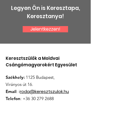
Legyen Ön is Keresztapa,
Keresztanya!
Jelentkezzen!
Keresztszülők a Moldvai
Csángómagyarokért Egyesület
Székhely:
1125 Budapest,
Virányos út 16.
roda@keresztszulok.hu
Email
: i
Telefon
:
+36 30 279 2688
Nyilvántartási szám:
12537