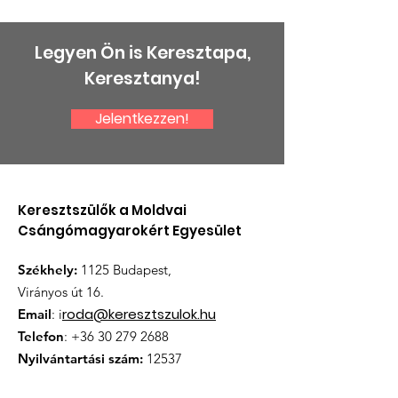
Legyen Ön is Keresztapa,
Keresztanya!
Jelentkezzen!
Keresztszülők a Moldvai
Csángómagyarokért Egyesület
Székhely:
1125 Budapest,
Virányos út 16.
roda@keresztszulok.hu
Email
: i
Telefon
:
+36 30 279 2688
Nyilvántartási szám:
12537