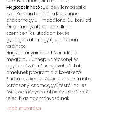
Cím: 
Budapest, XII. Törpe u. 2.;
Megközelíthető : 
59-es villamossal a 
Széll Kálmán tér felől a Kiss János 
altábornagy u-i megállónál (XII. kerületi 
Önkormányzat) kell leszállni, a 
szembeni kis utcában, kevés 
gyaloglás után egy új épületben 
található;
Hagyományainkhoz híven idén is 
megtartjuk ünnepi karácsonyi és 
egyben évzáró összejövetelünket, 
amelynek programja a következő:
Elnökünk, 
Jolanda Willemse 
beszámol a 
karácsonyi csomaggyűjtésről, az  ez 
évi eredményeinkről és évi köszönetét 
fejezi ki az adományozóknak.
Több mutatása