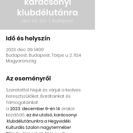
karácsonyi
klubdélutánra
dec. 09., Szo
  |  
Budapest
Idő és helyszín
2023. dec. 09. 14:00
Budapest, Budapest, Törpe u. 2, 1124
Magyarország
Az eseményről
Szeretettel hívjuk és várjuk a kedves 
Keresztszülőket, Barátainkat és 
Támogatóinkat
a 
2023. december 9-én 14
 órakor 
kezdődő, 
ez évi utolsó, karácsonyi 
 klubdélutánunkra a Hegyvidéki 
Kulturális Szalon nagytermébe!