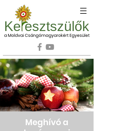
Ke esztszülők
a Moldvai Csángómagyarokért Egyesület
Meghívó a