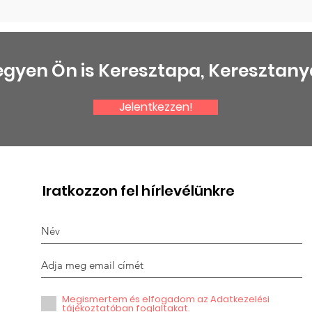
egyen Ön is Keresztapa, Keresztany
Jelentkezzen!
Iratkozzon fel hírlevélünkre
Megismertem és elfogadom az Adatkezelési
tájékoztatóban foglaltakat.