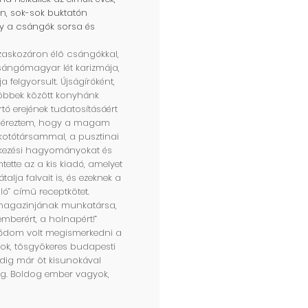
an, sok-sok buktatón
gy a csángók sorsa és
zaskozáron élő csángókkal,
csángómagyar lét karizmája,
 felgyorsult. Újságíróként,
többek között konyhánk
tó erejének tudatosításáért
ek éreztem, hogy a magam
otótársammal, a pusztinai
étkezési hagyományokat és
ette az a kis kiadó, amelyet
ja falvait is, és ezeknek a
ló” című receptkötet.
 magazinjának munkatársa,
emberért, a holnapért!”
ódom volt megismerkedni a
yok, tősgyökeres budapesti
ddig már öt kisunokával
g. Boldog ember vagyok,