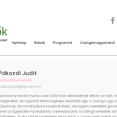
ők
ület
Nyitólap
Rólunk
Programról
Csángómagyarokról
Pákozdi Judit
tiszteletbeli elnök
pakozdijudit@gmail.com
Nyolcévnyi elnöki munka után 2016-ban elérkezettnek láttam az időt, 
megtisztelő, de roppant felelősségteljes feladatot egy, a csángó ügy irá
Olyannak, aki mindnyájunk bizalmát élvezi. Jómagam szeretettel gondo
amit az Egyesület munkatársai, a keresztszülők, a csángó emberek, tan
tölthettem. Tiszta szívvel igyekeztem tenni értük, s ugyan nem voltak go