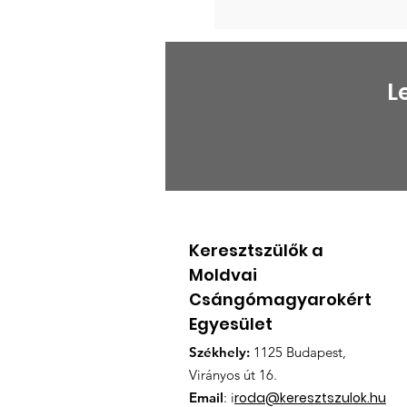
L
Keresztszülők a
Moldvai
Csángómagyarokért
Egyesület
Székhely:
1125 Budapest,
Virányos út 16.
Email
: i
roda@keresztszulok.hu