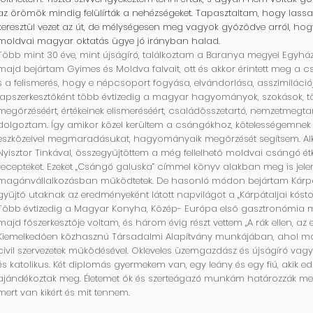
az örömök mindig felülírták a nehézségeket. Tapasztaltam, hogy lass
keresztül vezet az út, de mélységesen meg vagyok győződve arról, ho
moldvai magyar oktatás ügye jó irányban halad.
Több mint 30 éve, mint újságíró, találkoztam a Baranya megyei Egyhá
majd bejártam Gyimes és Moldva falvait, ott és akkor érintett meg a 
s a felismerés, hogy e népcsoport fogyása, elvándorlása, asszimilációja
lapszerkesztőként több évtizedig a magyar hagyományok, szokások, 
megőrzéséért, értékeinek elismeréséért, családösszetartó, nemzetmegtar
dolgoztam. Így amikor közel kerültem a csángókhoz, kötelességemn
eszközeivel megmaradásukat, hagyományaik megőrzését segítsem. Alk
Nyisztor Tinkával, összegyűjtöttem a még fellelhető moldvai csángó 
recepteket. Ezeket „Csángó galuska” címmel könyv alakban meg is jelent
magánvállalkozásban működtetek. De hasonló módon bejártam Kárpátal
gyűjtő utaknak az eredményeként látott napvilágot a „Kárpátaljai kósto
Több évtizedig a Magyar Konyha, Közép- Európa első gasztronómia
majd főszerkesztője voltam, és három évig részt vettem „A rák ellen, az 
Kiemelkedően közhasznú Társadalmi Alapítvány munkájában, ahol m
civil szervezetek működésével. Okleveles üzemgazdász és újságíró vag
és katolikus. Két diplomás gyermekem van, egy leány és egy fiú, akik e
ajándékoztak meg. Életemet ők és szerteágazó munkám határozzák me
mert van kikért és mit tennem.