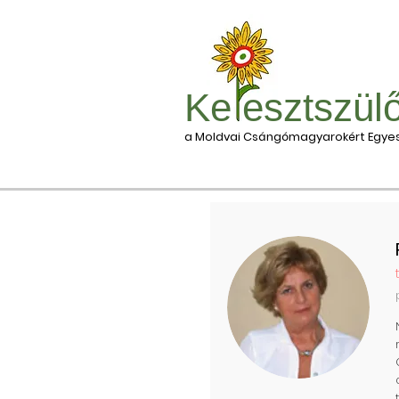
Ke esztszül
a Moldvai Csángómagyarokért Egyes