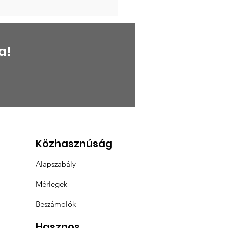
a!
Közhasznúság
Alapszabály
Mérlegek
Beszámolók
Hasznos