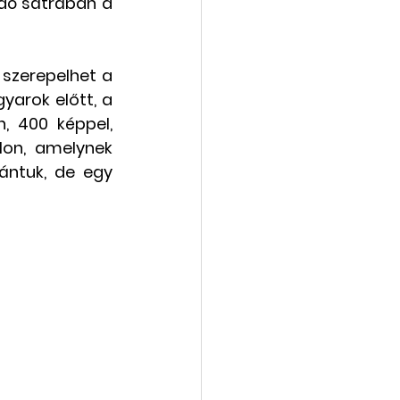
dó sátrában a 
szerepelhet a 
arok előtt, a 
, 400 képpel, 
lon, amelynek 
ntuk, de egy 