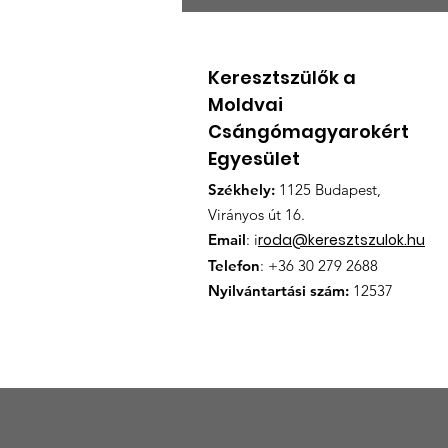
Magyarország
Kormánya továbbra is
támogatja a moldvai
Keresztszülők a
csángó magyar oktatást
Moldvai
Csángómagyarokért
Egyesület
Székhely:
1125 Budapest,
Virányos út 16.
Email
: i
roda@keresztszulok.hu
Telefon
: +36 30 279 2688
Nyilvántartási szám:
12537