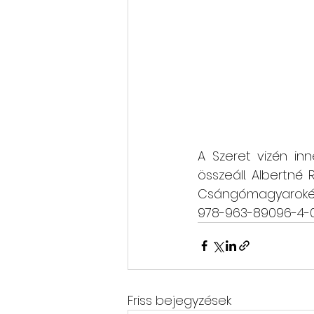
A Szeret vizén in
összeáll. Albertné 
Csángómagyarokért Egy
978-963-89096-4-
Friss bejegyzések