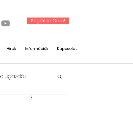
Segítsen Ön is!
Hírek
Információk
Kapcsolat
Falugazdák
nysági munka