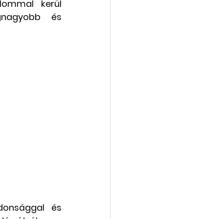
lommal kerül 
gnagyobb és 
vába
Galéria
donsággal és 