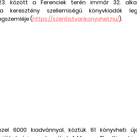
23. között a Ferenciek terén immár 32. alka
a keresztény szellemiségű könyvkiadók le
Csángó témájú könyv, videó
Utazások Mold
gszemléje (
https://szentistvankonyvhet.hu/
).
Keresztszülő-portré
Várjuk történeteiket!
zel 6000 kiadvánnyal, köztük 61 könyvheti új