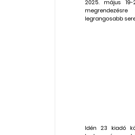
2025. május 19-
megrendezésre 
Rólunk szól: cikkek, videók
legrangosabb sere
Oktatás, továbbképzés
Idén 23 kiadó kö