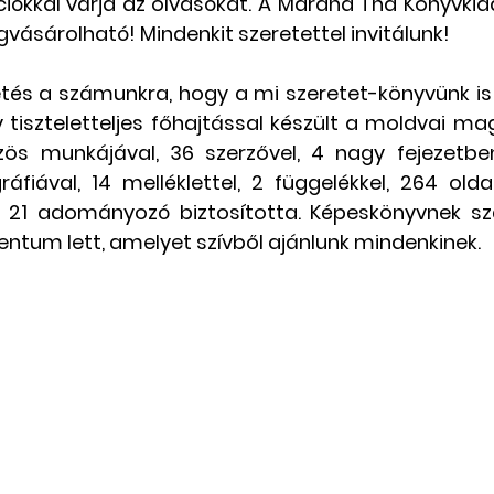
ókkal várja az olvasókat. A Marana Tha Könyvkia
vásárolható! Mindenkit szeretettel invitálunk!
tés a számunkra, hogy a mi szeretet-könyvünk is 
tiszteletteljes főhajtással készült a moldvai magy
ös munkájával, 36 szerzővel, 4 nagy fejezetben
ráfiával, 14 melléklettel, 2 függelékkel, 264 olda
 21 adományozó biztosította. Képeskönyvnek szá
ntum lett, amelyet szívből ajánlunk mindenkinek.