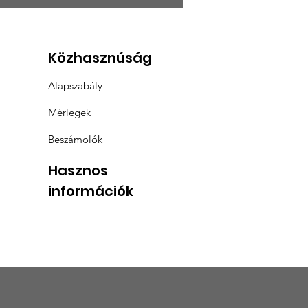
ZÁMOLÓ A KEMCSE
S RENDES
GYÜLÉSÉRŐL
Közhasznúság
Alapszabály
Mérlegek
Beszámolók
Hasznos
információk