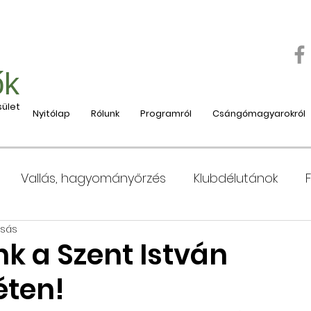
ők
ület
Nyitólap
Rólunk
Programról
Csángómagyarokról
Vallás, hagyományőrzés
Klubdélutánok
asás
 Moldvába
Moldvai iskolák, tanárok bemutatása
k a Szent István
ten!
e
Nyaralás, táboroztatás
Szociális és jótéko