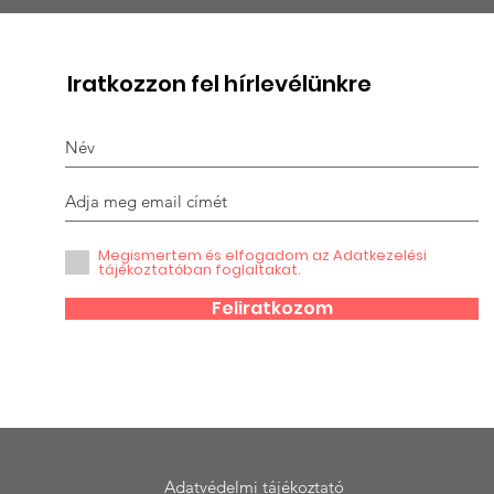
Mátyás Mónika magas
BES
állami kitüntetésben
ÉVE
részesült
KÖZ
Iratkozzon fel hírlevélünkre
Megismertem és elfogadom az Adatkezelési
tájékoztatóban foglaltakat.
Feliratkozom
Adatvédelmi tájékoztató