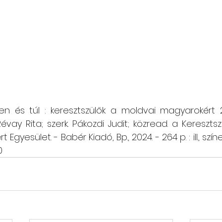
nen és túl : keresztszülők a moldvai magyarokért 
Révay Rita; szerk. Pákozdi Judit; közread. a Keresztsz
esület. - Babér Kiadó, Bp., 2024. - 264 p. : ill., színe
0 