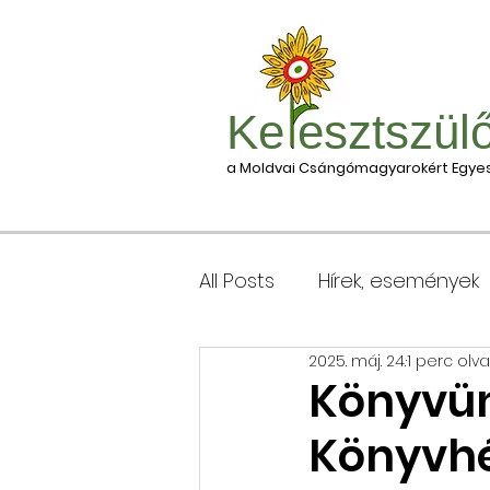
Ke esztszül
a Moldvai Csángómagyarokért Egyes
All Posts
Hírek, események
2025. máj. 24.
1 perc olv
Csomagleadás, érkezése
Könyvün
Könyvhé
Keresztgyerekek levélcím