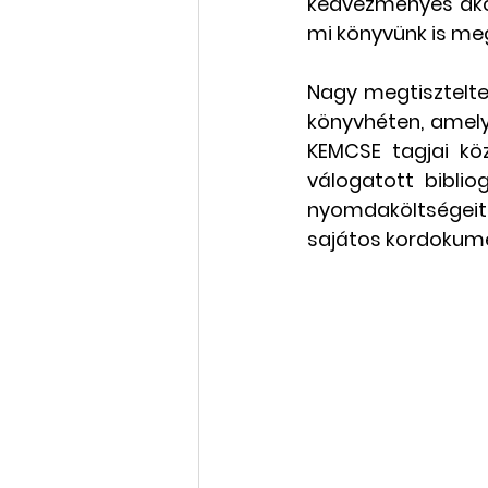
kedvezményes akci
mi könyvünk is meg
Nagy megtisztelte
könyvhéten, amely 
KEMCSE tagjai köz
válogatott bibliog
nyomdaköltségeit
sajátos kordokume